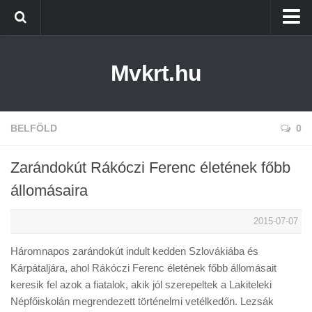
Kezdőlap
Mvkrt.hu
Miskolc
Menetrend (Miskolc) ↑
Tiszaújváros
BELFÖLD
0
Szerencs
Zarándokút Rákóczi Ferenc életének főbb
Kazincbarcika
állomásaira
Belföld
2015-07-07
Életmód
Háromnapos zarándokút indult kedden Szlovákiába és
Kárpátaljára, ahol Rákóczi Ferenc életének főbb állomásait
keresik fel azok a fiatalok, akik jól szerepeltek a Lakiteleki
Népfőiskolán megrendezett történelmi vetélkedőn. Lezsák