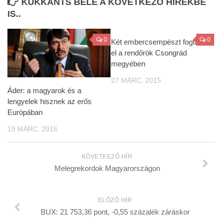
KUKKANTS BELE A KÖVETKEZŐ HÍREKBE
IS..
0
0
Két embercsempészt fogtak
el a rendőrök Csongrád
megyében
27 MÁRC, 2015
Áder: a magyarok és a
lengyelek hisznek az erős
Európában
19 MÁRC, 2016
KÖVETKEZŐ HÍR
Melegrekordok Magyarországon
ELŐZŐ HÍR
BUX: 21 753,36 pont, -0,55 százalék záráskor