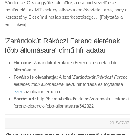
Sándor, az Országgyűlés alelnöke, a csoport vezetője az
indulás előtt az MTI-nek nyilatkozva emlékeztetett arra, hogy a
Keresztény Élet című hetilap szerkesztősége, .. [Folytatás a
lenti linken]
'Zarándokút Rákóczi Ferenc életének
főbb állomásaira' című hír adatai
Hír címe:
Zarándokút Rákóczi Ferenc életének főbb
állomásaira
Tovább is olvashatja:
A fenti '
Zarándokút Rákóczi Ferenc
életének főbb állomásaira
' nevű hír forrása és folytatása
ezen
az oldalon érhető el
Forrás url:
http://hir.ma/belfold/oktatas/zarandokut-rakoczi-
ferenc-eletenek-fobb-allomasaira/542322
2015-07-07