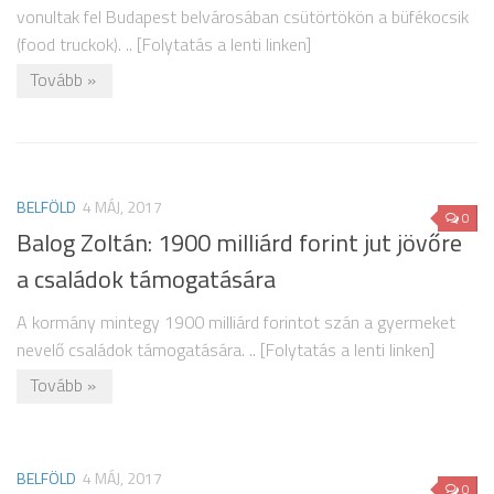
vonultak fel Budapest belvárosában csütörtökön a büfékocsik
(food truckok). .. [Folytatás a lenti linken]
Tovább »
BELFÖLD
4 MÁJ, 2017
0
Balog Zoltán: 1900 milliárd forint jut jövőre
a családok támogatására
A kormány mintegy 1900 milliárd forintot szán a gyermeket
nevelő családok támogatására. .. [Folytatás a lenti linken]
Tovább »
BELFÖLD
4 MÁJ, 2017
0