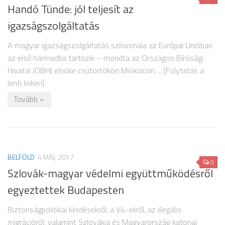
Handó Tünde: jól teljesít az
igazságszolgáltatás
A magyar igazságszolgáltatás színvonala az Európai Unióban
az első harmadba tartozik – mondta az Országos Bírósági
Hivatal (OBH) elnöke csütörtökön Miskolcon. .. [Folytatás a
lenti linken]
Tovább »
BELFÖLD
4 MÁJ, 2017
0
Szlovák-magyar védelmi együttműködésről
egyeztettek Budapesten
Biztonságpolitikai kérdésekről, a V4-ekről, az illegális
migrációról, valamint Szlovákia és Magyarország katonai