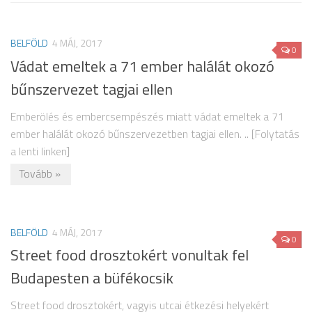
BELFÖLD
4 MÁJ, 2017
0
Vádat emeltek a 71 ember halálát okozó
bűnszervezet tagjai ellen
Emberölés és embercsempészés miatt vádat emeltek a 71
ember halálát okozó bűnszervezetben tagjai ellen. .. [Folytatás
a lenti linken]
Tovább »
BELFÖLD
4 MÁJ, 2017
0
Street food drosztokért vonultak fel
Budapesten a büfékocsik
Street food drosztokért, vagyis utcai étkezési helyekért