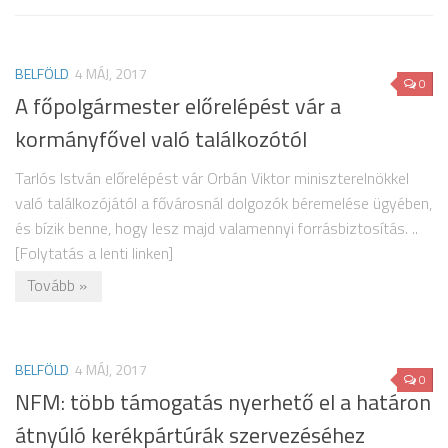
BELFÖLD
4 MÁJ, 2017
0
A főpolgármester előrelépést vár a
kormányfővel való találkozótól
Tarlós István előrelépést vár Orbán Viktor miniszterelnökkel
való találkozójától a fővárosnál dolgozók béremelése ügyében,
és bízik benne, hogy lesz majd valamennyi forrásbiztosítás. ..
[Folytatás a lenti linken]
Tovább »
BELFÖLD
4 MÁJ, 2017
0
NFM: több támogatás nyerhető el a határon
átnyúló kerékpártúrák szervezéséhez