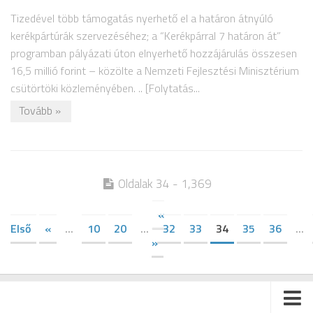
Tizedével több támogatás nyerhető el a határon átnyúló
kerékpártúrák szervezéséhez; a “Kerékpárral 7 határon át”
programban pályázati úton elnyerhető hozzájárulás összesen
16,5 millió forint – közölte a Nemzeti Fejlesztési Minisztérium
csütörtöki közleményében. .. [Folytatás...
Tovább »
Oldalak 34 - 1,369
«
Első
«
...
10
20
...
32
33
34
35
36
...
»