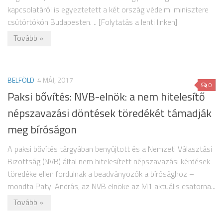
kapcsolatáról is egyeztetett a két ország védelmi minisztere
csütörtökön Budapesten. .. [Folytatás a lenti linken]
Tovább »
BELFÖLD
4 MÁJ, 2017
0
Paksi bővítés: NVB-elnök: a nem hitelesítő
népszavazási döntések töredékét támadják
meg bíróságon
A paksi bővítés tárgyában benyújtott és a Nemzeti Választási
Bizottság (NVB) által nem hitelesített népszavazási kérdések
töredéke ellen fordulnak a beadványozók a bírósághoz –
mondta Patyi András, az NVB elnöke az M1 aktuális csatorna...
Tovább »