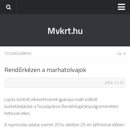
Kezdőlap
Mvkrt.hu
Miskolc
Menetrend (Miskolc) ↑
Tiszaújváros
TISZAÚJVÁROS
0
Szerencs
Rendőrkézen a marhatolvajok
Kazincbarcika
2014-11-01
Belföld
Életmód
Lopás bűntett elkövetésének gyanúja miatt indított
büntetőeljárást a Tiszaújvárosi Rendőrkapitányság ismeretlen
tettesek ellen.
A nyomozás adatai szerint 2014. október 25-én éjfél körüli időben