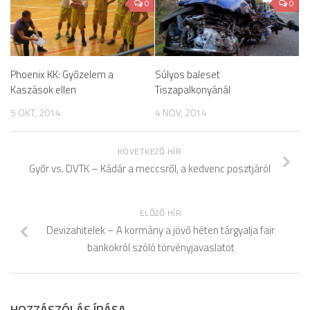
0
0
Phoenix KK: Győzelem a
Súlyos baleset
Kaszások ellen
Tiszapalkonyánál
5 OKT, 2014
4 NOV, 2014
KÖVETKEZŐ HÍR
Győr vs. DVTK – Kádár a meccsről, a kedvenc posztjáról
ELŐZŐ HÍR
Devizahitelek – A kormány a jövő héten tárgyalja fair
bankokról szóló törvényjavaslatot
HOZZÁSZÓLÁS ÍRÁSA