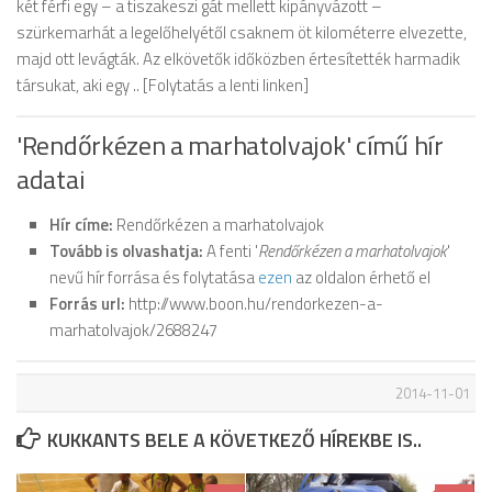
két férfi egy – a tiszakeszi gát mellett kipányvázott –
szürkemarhát a legelőhelyétől csaknem öt kilométerre elvezette,
majd ott levágták. Az elkövetők időközben értesítették harmadik
társukat, aki egy .. [Folytatás a lenti linken]
'Rendőrkézen a marhatolvajok' című hír
adatai
Hír címe:
Rendőrkézen a marhatolvajok
Tovább is olvashatja:
A fenti '
Rendőrkézen a marhatolvajok
'
nevű hír forrása és folytatása
ezen
az oldalon érhető el
Forrás url:
http://www.boon.hu/rendorkezen-a-
marhatolvajok/2688247
2014-11-01
KUKKANTS BELE A KÖVETKEZŐ HÍREKBE IS..