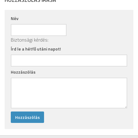
Név
Biztonsági kérdés:
Írd le a hétfő utáni napot!
Hozzászólás