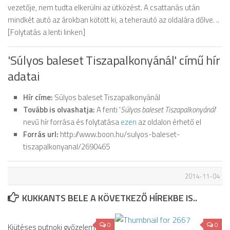
vezetője, nem tudta elkerülni az ütközést. A csattanás után
mindkét autó az árokban kötött ki, a teherautó az oldalára dőlve. ..
[Folytatás a lenti linken]
'Súlyos baleset Tiszapalkonyánál' című hír
adatai
Hír címe:
Súlyos baleset Tiszapalkonyánál
Tovább is olvashatja:
A fenti '
Súlyos baleset Tiszapalkonyánál
'
nevű hír forrása és folytatása
ezen
az oldalon érhető el
Forrás url:
http://www.boon.hu/sulyos-baleset-
tiszapalkonyanal/2690465
2014-11-04
KUKKANTS BELE A KÖVETKEZŐ HÍREKBE IS..
0
0
Kiütéses putnoki győzelem