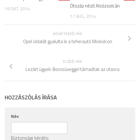
Ötszáz néző Alsózsolcán
18 OKT, 2014
17 AUG, 2014
KÖVETKEZŐ HÍR
Opel oldalát gyalulta le a teherautó Miskolcon
ELŐZŐ HÍR
Lezárt ügyek: Borosüveggel támadtak az utasra
HOZZÁSZÓLÁS ÍRÁSA
Név
Biztonsági kérdés: