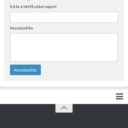
Írd le a hétfő utáni napot!
Hozzászólás
Kezdőlap
Archívum