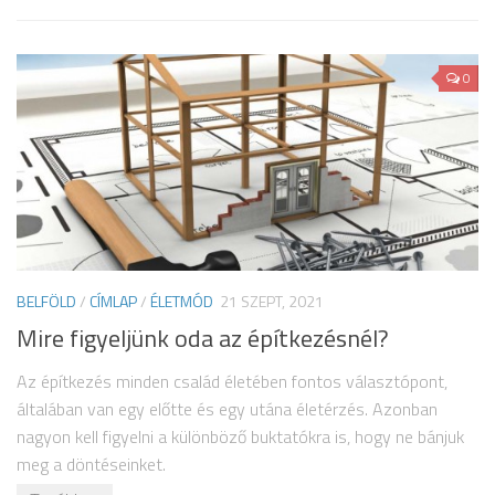
0
BELFÖLD
/
CÍMLAP
/
ÉLETMÓD
21 SZEPT, 2021
Mire figyeljünk oda az építkezésnél?
Az építkezés minden család életében fontos választópont,
általában van egy előtte és egy utána életérzés. Azonban
nagyon kell figyelni a különböző buktatókra is, hogy ne bánjuk
meg a döntéseinket.