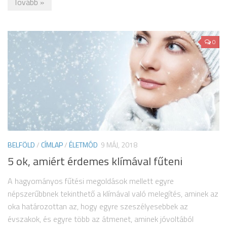
Tovább »
0
BELFÖLD
/
CÍMLAP
/
ÉLETMÓD
9 MÁJ, 2018
5 ok, amiért érdemes klímával fűteni
A hagyományos fűtési megoldások mellett egyre
népszerűbbnek tekinthető a klímával való melegítés, aminek az
oka határozottan az, hogy egyre szeszélyesebbek az
évszakok, és egyre több az átmenet, aminek jóvoltából