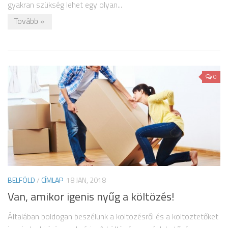
gyakran szükség lehet egy olyan...
Tovább »
0
BELFÖLD
/
CÍMLAP
18 JAN, 2018
Van, amikor igenis nyűg a költözés!
Általában boldogan beszélünk a költözésről és a költöztetőket