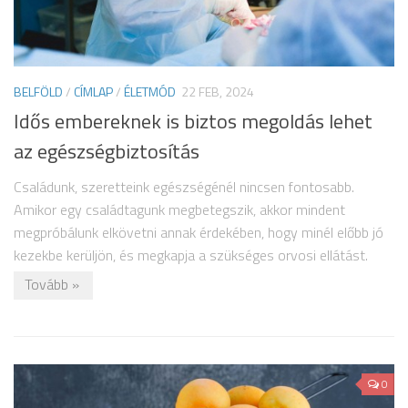
BELFÖLD
/
CÍMLAP
/
ÉLETMÓD
22 FEB, 2024
Idős embereknek is biztos megoldás lehet
az egészségbiztosítás
Családunk, szeretteink egészségénél nincsen fontosabb.
Amikor egy családtagunk megbetegszik, akkor mindent
megpróbálunk elkövetni annak érdekében, hogy minél előbb jó
kezekbe kerüljön, és megkapja a szükséges orvosi ellátást.
Tovább »
0