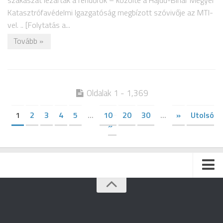
szakaszát lezárták a rendőrök – közölte a Hajdú-Bihar Megyei
Katasztrófavédelmi Igazgatóság megbízott szóvivője az MTI-
vel. .. [Folytatás a...
Tovább »
Oldalak 1 - 1,369
1
2
3
4
5
...
10
20
30
...
»
Utolsó
»
Kezdőlap
Archívum