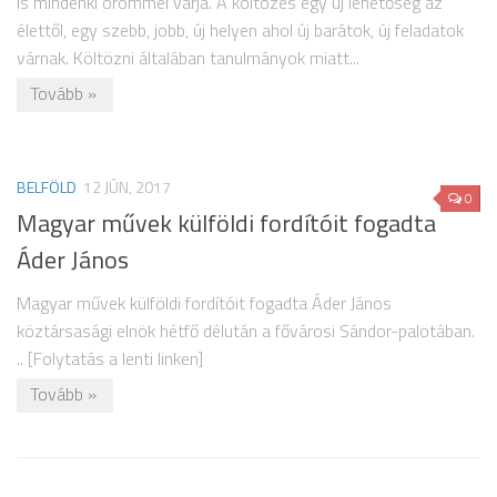
is mindenki örömmel várja. A költözés egy új lehetőség az
élettől, egy szebb, jobb, új helyen ahol új barátok, új feladatok
várnak. Költözni általában tanulmányok miatt...
Tovább »
BELFÖLD
12 JÚN, 2017
0
Magyar művek külföldi fordítóit fogadta
Áder János
Magyar művek külföldi fordítóit fogadta Áder János
köztársasági elnök hétfő délután a fővárosi Sándor-palotában.
.. [Folytatás a lenti linken]
Tovább »