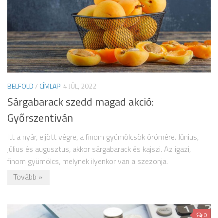
BELFÖLD
/
CÍMLAP
4 JÚL, 2022
Sárgabarack szedd magad akció:
Győrszentiván
Itt a nyár, eljött végre, a finom gyümölcsök örömére. Június,
július és augusztus, akkor sárgabarack és kajszi. Az igazi,
finom gyümölcs, melynek ilyenkor van a szezonja.
Tovább »
0