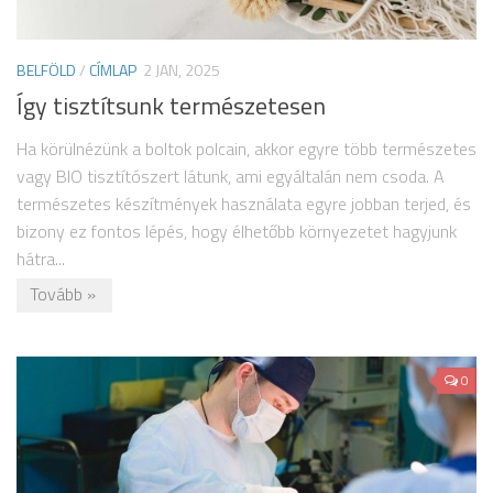
BELFÖLD
/
CÍMLAP
2 JAN, 2025
Így tisztítsunk természetesen
Ha körülnézünk a boltok polcain, akkor egyre több természetes
vagy BIO tisztítószert látunk, ami egyáltalán nem csoda. A
természetes készítmények használata egyre jobban terjed, és
bizony ez fontos lépés, hogy élhetőbb környezetet hagyjunk
hátra...
Tovább »
0