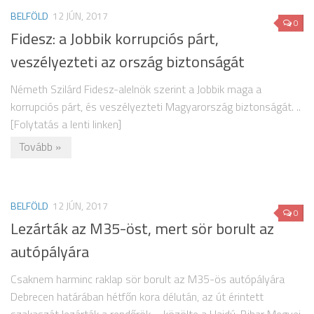
BELFÖLD
12 JÚN, 2017
0
Fidesz: a Jobbik korrupciós párt,
veszélyezteti az ország biztonságát
Németh Szilárd Fidesz-alelnök szerint a Jobbik maga a
korrupciós párt, és veszélyezteti Magyarország biztonságát. ..
[Folytatás a lenti linken]
Tovább »
BELFÖLD
12 JÚN, 2017
0
Lezárták az M35-öst, mert sör borult az
autópályára
Csaknem harminc raklap sör borult az M35-ös autópályára
Debrecen határában hétfőn kora délután, az út érintett