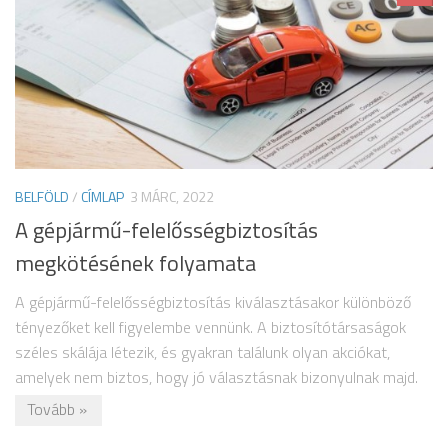
BELFÖLD
/
CÍMLAP
3 MÁRC, 2022
A gépjármű-felelősségbiztosítás
megkötésének folyamata
A gépjármű-felelősségbiztosítás kiválasztásakor különböző
tényezőket kell figyelembe vennünk. A biztosítótársaságok
széles skálája létezik, és gyakran találunk olyan akciókat,
amelyek nem biztos, hogy jó választásnak bizonyulnak majd.
Tovább »