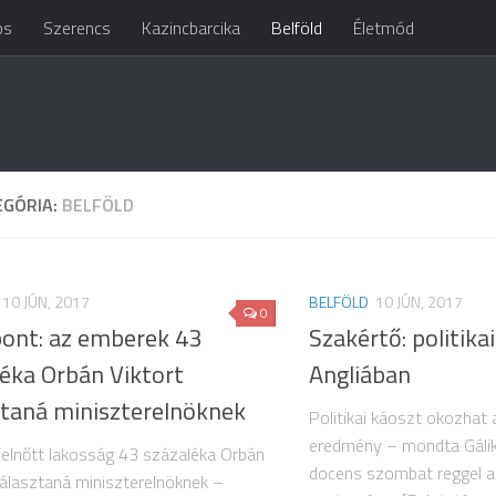
os
Szerencs
Kazincbarcika
Belföld
Életmód
EGÓRIA:
BELFÖLD
10 JÚN, 2017
BELFÖLD
10 JÚN, 2017
0
ont: az emberek 43
Szakértő: politika
léka Orbán Viktort
Angliában
ztaná miniszterelnöknek
Politikai káoszt okozhat a
eredmény – mondta Gálik
 felnőtt lakosság 43 százaléka Orbán
docens szombat reggel a
választaná miniszterelnöknek –