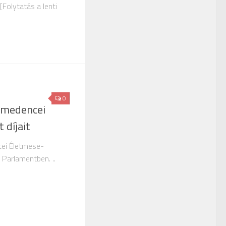
 [Folytatás a lenti
0
-medencei
 díjait
ei Életmese-
 Parlamentben. ..