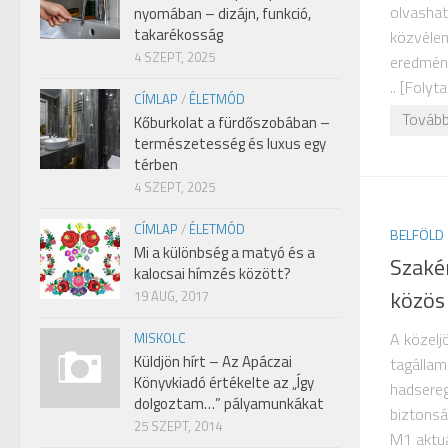
olvashat
nyomában – dizájn, funkció,
takarékosság
közvéle
4 SZEPT, 2025
eredmény
.. [Folyta
CÍMLAP
/
ÉLETMÓD
Tovább
Kőburkolat a fürdőszobában –
természetesség és luxus egy
térben
4 SZEPT, 2025
CÍMLAP
/
ÉLETMÓD
BELFÖLD
Mi a különbség a matyó és a
Szakér
kalocsai hímzés között?
közös
19 AUG, 2017
A közelj
MISKOLC
Küldjön hírt – Az Apáczai
tagállam
Könyvkiadó értékelte az „Így
hadsere
dolgoztam…” pályamunkákat
biztonsá
25 SZEPT, 2014
M1 aktuál