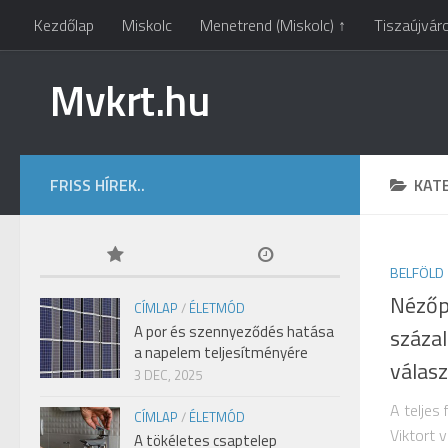
Kezdőlap
Miskolc
Menetrend (Miskolc) ↑
Tiszaújvár
Mvkrt.hu
FRISS HÍREK..
KAT
BELFÖLD
Nézőp
CÍMLAP
/
ÉLETMÓD
A por és szennyeződés hatása
száza
a napelem teljesítményére
válas
3 DEC, 2025
A teljes
CÍMLAP
/
ÉLETMÓD
Viktort 
A tökéletes csaptelep