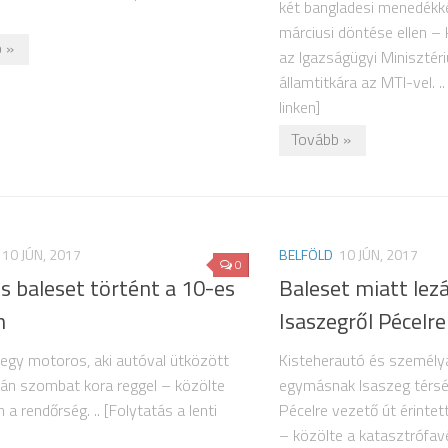
két bangladesi menedékk
márciusi döntése ellen – 
 »
az Igazságügyi Minisztér
államtitkára az MTI-vel. ..
linken]
Tovább »
10 JÚN, 2017
BELFÖLD
10 JÚN, 2017
0
s baleset történt a 10-es
Baleset miatt lez
n
Isaszegről Pécelre
egy motoros, aki autóval ütközött
Kisteherautó és személy
bán szombat kora reggel – közölte
egymásnak Isaszeg térsé
 a rendőrség. .. [Folytatás a lenti
Pécelre vezető út érintet
– közölte a katasztrófa