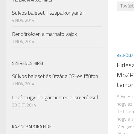
Tovább
Súlyos baleset Tiszapalkonyánál
4 NOV, 2014
Rendőrkézen a marhatolvajok
1 NOV, 2014
BELFÖLD
Fides
SZERENCS HÍREI
MSZP 
Súlyos baleset és útzár a 37-es főúton
terror
1 NOV, 2014
A Fidesz
Lezárt ügy: Polgármesteri elismeréssel
hogy az 
28 OKT, 2014
ítélt “t
hogy a s
Medgyes
KAZINCBARCIKA HÍREI
látja el. 