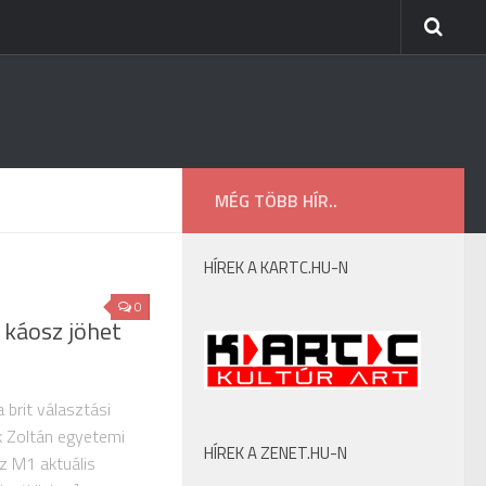
MÉG TÖBB HÍR..
HÍREK A KARTC.HU-N
0
i káosz jöhet
 brit választási
 Zoltán egyetemi
HÍREK A ZENET.HU-N
z M1 aktuális