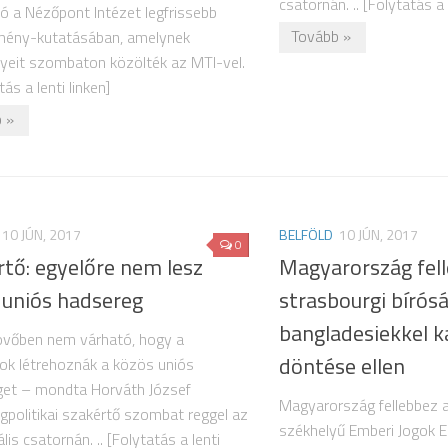
csatornán. .. [Folytatás a 
ó a Nézőpont Intézet legfrissebb
Tovább »
mény-kutatásában, amelynek
eit szombaton közölték az MTI-vel.
tás a lenti linken]
 »
10 JÚN, 2017
BELFÖLD
10 JÚN, 2017
0
tő: egyelőre nem lesz
Magyarország fel
 uniós hadsereg
strasbourgi bírós
bangladesiekkel k
övőben nem várható, hogy a
döntése ellen
ok létrehoznák a közös uniós
get – mondta Horváth József
Magyarország fellebbez a
gpolitikai szakértő szombat reggel az
székhelyű Emberi Jogok E
is csatornán. .. [Folytatás a lenti