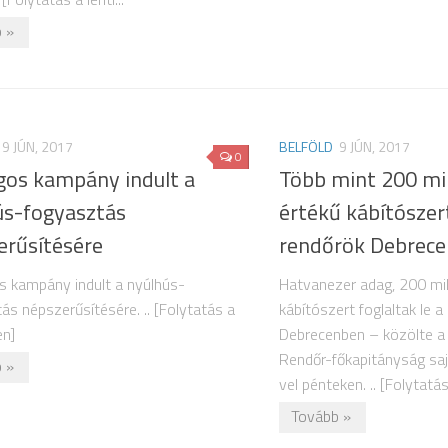
 »
9 JÚN, 2017
BELFÖLD
9 JÚN, 2017
0
gos kampány indult a
Több mint 200 mill
ús-fogyasztás
értékű kábítószert
erűsítésére
rendőrök Debrec
 kampány indult a nyúlhús-
Hatvanezer adag, 200 mill
ás népszerűsítésére. .. [Folytatás a
kábítószert foglaltak le a
en]
Debrecenben – közölte a
Rendőr-főkapitányság sa
 »
vel pénteken. .. [Folytatás 
Tovább »