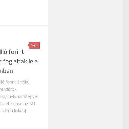
0
ió forint
 foglaltak le a
enben
ió forint értékű
 rendőrök
 Hajdú-Bihar Megyei
jtóreferense az MTI-
a lenti linken]