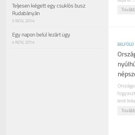
Teljesen kiégett egy csuklós busz
Tovább
Rudabányán
5 NOV, 2014
Egy napon belül lezárt ügy
4 NOV, 2014
BELFÖLD
Orszá
nyúlh
népsz
Országos
fogyaszt
lenti link
Tovább