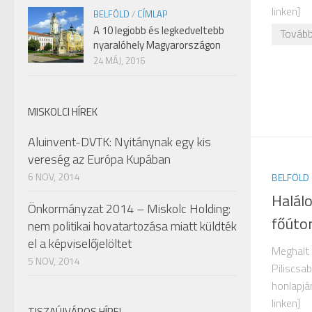
linken]
BELFÖLD
/
CÍMLAP
A 10 legjobb és legkedveltebb
Tovább
nyaralóhely Magyarországon
24 MÁJ, 2016
MISKOLCI HÍREK
Aluinvent-DVTK: Nyitánynak egy kis
vereség az Európa Kupában
6 NOV, 2014
BELFÖLD
Halálo
Önkormányzat 2014 – Miskolc Holding:
főúto
nem politikai hovatartozása miatt küldték
el a képviselőjelöltet
Meghalt 
5 NOV, 2014
Piliscsa
honlapján
linken]
TISZAÚJVÁROS HÍREI