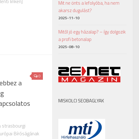
lenti linken]
Mit ne önts a lefolyóba, ha nem
akarsz dugulást?
2025-11-10
Mitől jó egy házalap? – így dolgozik
a profi betonalap
2025-08-10
0
lebbez a
ág
MISKOLCI SEOBAGLYAK
apcsolatos
 strasbourgi
urópai Bíróságának