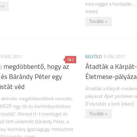
kora reggel a honlapján. ..
 »
linken]
Tovább »
9 JÚN, 2017
BELFÖLD
9 JÚN, 2017
0
z: megdöbbentő, hogy az
Átadták a Kárpát
és Bárándy Péter egy
Életmese-pályázat
istát véd
Átadták a Kárpát-medenc
pályázat díjait pénteken a
 alelnöke megdöbbentőnek nevezte,
[Folytatás a lenti linken]
MSZP egy tíz év börtönbüntetésre
Tovább »
erroristát”, Ahmed H.-t menteget és
zír férfi védelmét Bárándy Péter, a
sy-kormány igazságügy-minisztere
.. [Folytatás a lenti...