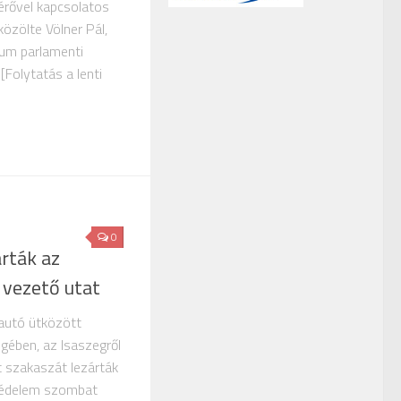
érővel kapcsolatos
közölte Völner Pál,
ium parlamenti
 [Folytatás a lenti
0
árták az
 vezető utat
autó ütközött
gében, az Isaszegről
t szakaszát lezárták
védelem szombat