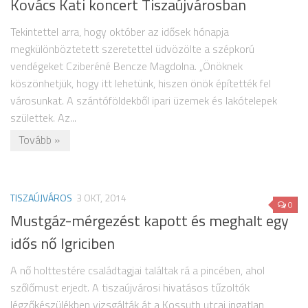
Kovács Kati koncert Tiszaújvárosban
Tekintettel arra, hogy október az idősek hónapja
megkülönböztetett szeretettel üdvözölte a szépkorú
vendégeket Cziberéné Bencze Magdolna. „Önöknek
köszönhetjük, hogy itt lehetünk, hiszen önök építették fel
városunkat. A szántóföldekből ipari üzemek és lakótelepek
születtek. Az...
Tovább »
TISZAÚJVÁROS
3 OKT, 2014
0
Mustgáz-mérgezést kapott és meghalt egy
idős nő Igriciben
A nő holttestére családtagjai találtak rá a pincében, ahol
szőlőmust erjedt. A tiszaújvárosi hivatásos tűzoltók
légzőkészülékben vizsgálták át a Kossuth utcai ingatlan