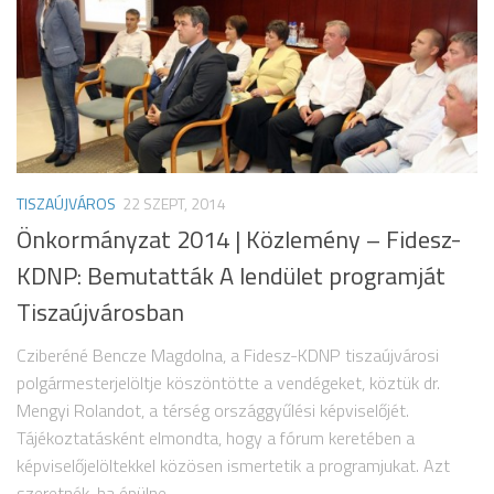
TISZAÚJVÁROS
22 SZEPT, 2014
Önkormányzat 2014 | Közlemény – Fidesz-
KDNP: Bemutatták A lendület programját
Tiszaújvárosban
Cziberéné Bencze Magdolna, a Fidesz-KDNP tiszaújvárosi
polgármesterjelöltje köszöntötte a vendégeket, köztük dr.
Mengyi Rolandot, a térség országgyűlési képviselőjét.
Tájékoztatásként elmondta, hogy a fórum keretében a
képviselőjelöltekkel közösen ismertetik a programjukat. Azt
szeretnék, ha épülne,...