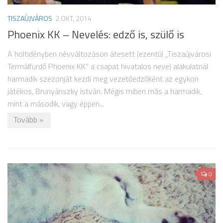
TISZAÚJVÁROS
2 OKT, 2014
Phoenix KK – Nevelés: edző is, szülő is
A holtidényben névváltozáson átesett (ezentúl „Tiszaújvárosi
Termálfürdő Phoenix KK” a csapat hivatalos neve) alakulatnál
harmadik szezonját kezdi meg vezetőedzőként az egykori
játékos, Brunyánszky István. Mégis miben más a harmadik,
mint a második, vagy éppen...
Tovább »
0