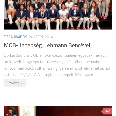
TISZAÚJVÁROS
24 SZEPT, 2014
MOB-ünnepség, Lehmann Bencével
Borkai Zsolt, a MOB elnöke köszöntőjében egyebek mellett
arról szólt, hogy egy fiatal versenyző életében mennyire
fontos mérföldkő volt a nanjingi verseny, ahol felmérhette, hol
is tart a pályáján. A Nanjingban szerepelt 57 magyar...
Tovább »
0