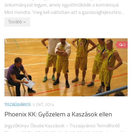
önkormányzat legyen, amely együttműködik a kormánnyal.
Mint mondta: “meg kell valósítani azt a gazdaságfejlesztési...
Tovább »
0
TISZAÚJVÁROS
5 OKT, 2014
Phoenix KK: Győzelem a Kaszások ellen
Jegyzőkönyv Óbudai Kaszások – Tiszaújvárosi Termálfürdő