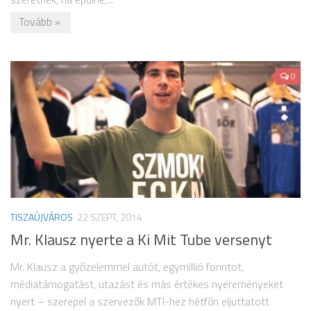
Tovább »
0
TISZAÚJVÁROS
22 SZEPT, 2014
Mr. Klausz nyerte a Ki Mit Tube versenyt
Mr. Klausz a győzelemmel autót, egymillió forintot,
médiatámogatást, utazást és más értékes nyereményeket
nyert – szerepel a szervezők MTI-hez hétfőn eljuttatott