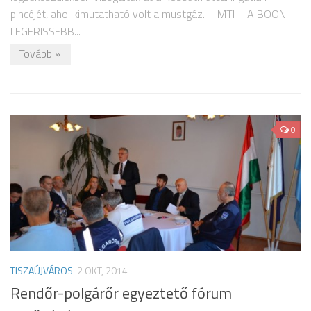
pincéjét, ahol kimutatható volt a mustgáz. – MTI – A BOON
LEGFRISSEBB...
Tovább »
0
TISZAÚJVÁROS
2 OKT, 2014
Rendőr-polgárőr egyeztető fórum