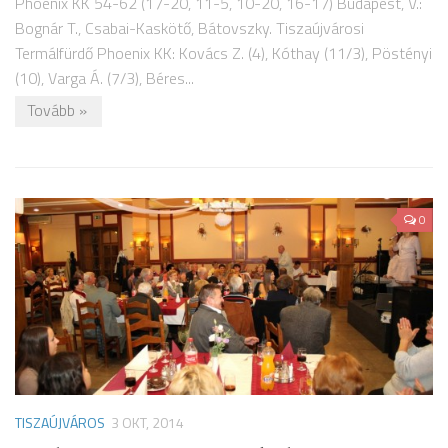
Phoenix KK 54-62 (17-20, 11-5, 10-20, 16-17) Budapest, V.:
Bognár T., Csabai-Kaskötő, Bátovszky. Tiszaújvárosi
Termálfürdő Phoenix KK: Kovács Z. (4), Kóthay (11/3), Pöstényi
(10), Varga Á. (7/3), Béres...
Tovább »
0
TISZAÚJVÁROS
3 OKT, 2014