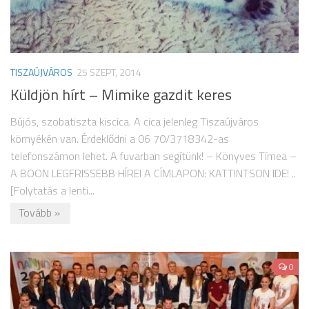
TISZAÚJVÁROS
25 SZEPT, 2014
Küldjön hírt – Mimike gazdit keres
Bújós, szobatiszta kiscica. A cica jelenleg Tiszaújváros
környékén van. Érdeklődni a 06 70/3718342-as
telefonszámon lehet. A fuvarban segítünk! – Könyves Tímea –
A BOON LEGFRISSEBB HÍREI A CÍMLAPON: KATTINTSON IDE! ..
[Folytatás a lenti...
Tovább »
0