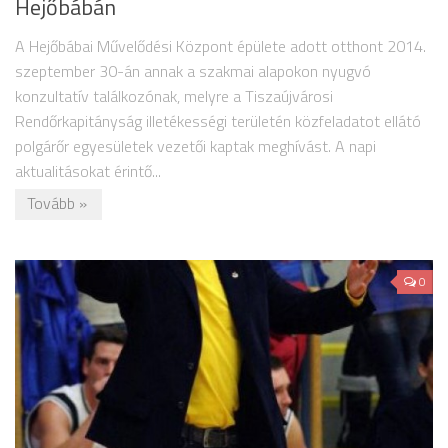
Hejőbábán
A Hejőbábai Művelődési Központ épülete adott otthont 2014.
szeptember 30-án annak a szakmai alapokon nyugvó
konzultatív találkozónak, melyre a Tiszaújvárosi
Rendőrkapitányság illetékességi területén közfeladatot ellátó
polgárőr egyesületek vezetői kaptak meghívást. A napi
aktualitásokat érintő...
Tovább »
0