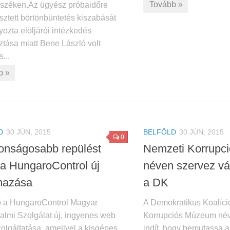
Tovább »
széken.Az ügyész próbaidőre
sztett börtönbüntetés kiszabását
yozta elöljárói intézkedés
ztása miatt Bene László volt
...
b »
D
30 JÚN, 2015
BELFÖLD
30 JÚN, 2015
0
tonságosabb repülést
Nemzeti Korrupc
i a HungaroControl új
néven szervez ván
mazása
a DK
ő a HungaroControl Magyar
A Demokratikus Koalíci
galmi Szolgálat új, ingyenes web
Korrupciós Múzeum néve
olgáltatása, amellyel a kisgépes
indít, hogy bemutassa 