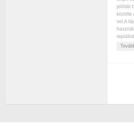
pilóták 
közölte 
vel.A tá
használ
repülésb
Továb