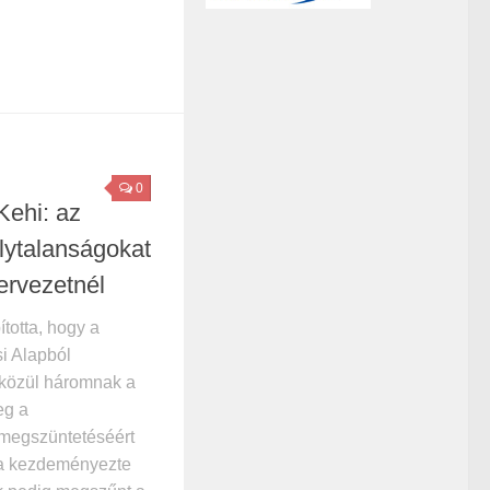
0
Kehi: az
lytalanságokat
zervezetnél
totta, hogy a
i Alapból
 közül háromnak a
eg a
 megszüntetéséért
aga kezdeményezte