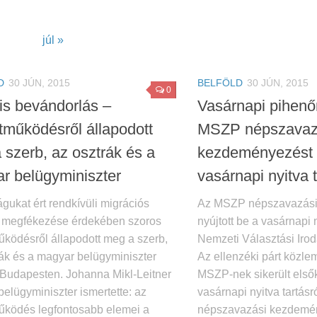
júl »
D
30 JÚN, 2015
BELFÖLD
30 JÚN, 2015
0
lis bevándorlás –
Vasárnapi pihenő
tműködésről állapodott
MSZP népszavaz
 szerb, az osztrák és a
kezdeményezést n
r belügyminiszter
vasárnapi nyitva t
gukat ért rendkívüli migrációs
Az MSZP népszavazási
megfékezése érdekében szoros
nyújtott be a vasárnapi n
űködésről állapodott meg a szerb,
Nemzeti Választási Irod
rák és a magyar belügyminiszter
Az ellenzéki párt közle
Budapesten. Johanna Mikl-Leitner
MSZP-nek sikerült első
belügyminiszter ismertette: az
vasárnapi nyitva tartásró
űködés legfontosabb elemei a
népszavazási kezdemény