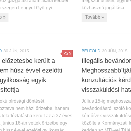
közigazgatási államtitkára kedden
megszüntetését, egyne
rszegen.Lengyel Györgyi...
közhasznú jogállása...
b »
Tovább »
D
30 JÚN, 2015
BELFÖLD
30 JÚN, 2015
0
 előzetesbe került a
Illegális bevándor
em húsz évvel ezelőtti
Meghosszabbítjá
 gyilkosság egyik
konzultációs kér
ítottja
visszaküldési hat
okú bírósági döntését
Július 15-ig meghossza
oztatva nem házi őrizetbe, hanem
bevándorlásról szóló ko
 letartóztatásba került az a 37 éves
kérdőívek visszaküldésé
kit június 16-án vettek őrizetbe egy
közölte a Kormányzati 
 húsz évvel ezelőtti gyilkosság
kedden az MTI-vel.Tájé