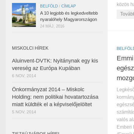
közös ha
BELFÖLD
/
CÍMLAP
A 10 legjobb és legkedveltebb
Továb
nyaralóhely Magyarországon
24 MÁJ, 2016
MISKOLCI HÍREK
BELFÖL
Emmi:
Aluinvent-DVTK: Nyitánynak egy kis
egész
vereség az Európa Kupában
6 NOV, 2014
mozgó
Önkormányzat 2014 – Miskolc
Legkéső
Holding: nem politikai hovatartozása
kormány
miatt küldték el a képviselőjelöltet
egészs
5 NOV, 2014
számítá
valós al
Emberi 
TISZAÚJVÁROS HÍREI