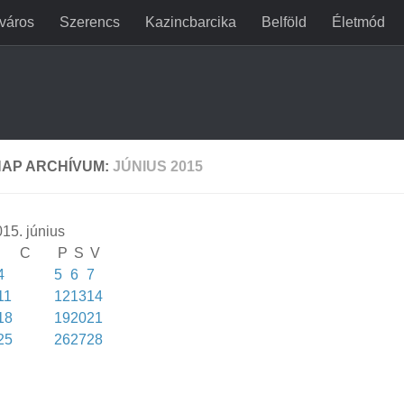
jváros
Szerencs
Kazincbarcika
Belföld
Életmód
AP ARCHÍVUM:
JÚNIUS 2015
15. június
C
P
S
V
4
5
6
7
11
12
13
14
18
19
20
21
25
26
27
28