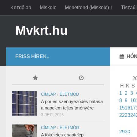
Kezdőlap
Miskolc
Menetrend (Miskolc) ↑
Tiszaú
Mvkrt.hu
FRISS HÍREK..
HÓN
20
H
K
S
1
2
3
CÍMLAP
/
ÉLETMÓD
8
9
10
A por és szennyeződés hatása
a napelem teljesítményére
15
16
17
3 DEC, 2025
22
23
24
CÍMLAP
/
ÉLETMÓD
29
30
A tökéletes csaptelep