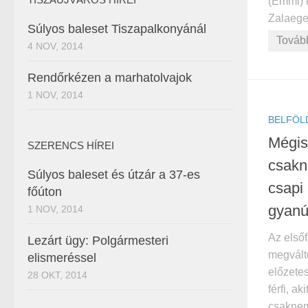
(Emmi) 
Zalaege
Súlyos baleset Tiszapalkonyánál
Továb
4 NOV, 2014
Rendőrkézen a marhatolvajok
1 NOV, 2014
BELFÖL
Mégis
SZERENCS HÍREI
csakn
Súlyos baleset és útzár a 37-es
csapi
főúton
gyanús
1 NOV, 2014
Az elsőf
Lezárt ügy: Polgármesteri
megvált
elismeréssel
előzetes
28 OKT, 2014
férfi, a
csaknem