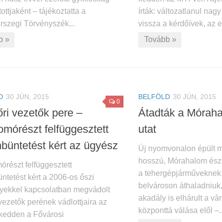
ottjaként – tájékoztatta a
írták: változatlanul na
rszegi Törvényszék...
vissza a kérdőívek, az el
b »
Tovább »
D
30 JÚN, 2015
BELFÖLD
30 JÚN, 2015
0
ri vezetők pere –
Átadták a Móraha
omórészt felfüggesztett
utat
nbüntetést kért az ügyész
Új nyomvonalon épült m
hosszú, Mórahalom észak
részt felfüggesztett
a tehergépjárműveknek 
ntetést kért a 2006-os őszi
belvároson áthaladniuk,
ekkel kapcsolatban megvádolt
akadály is elhárult a vár
vezetők perének vádlottjaira az
központtá válása elől –..
kedden a Fővárosi