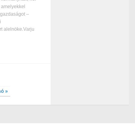
, amelyekkel
r gazdaságot –
i
rt alelnöke.Varju
só »