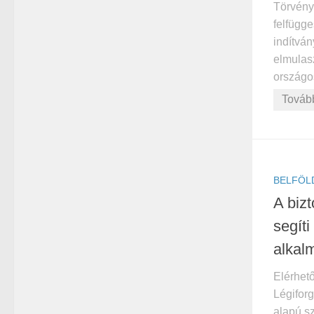
Törvény
felfügge
indítván
elmulas
országos
Továb
BELFÖL
A biz
segít
alkal
Elérhet
Légifor
alapú sz