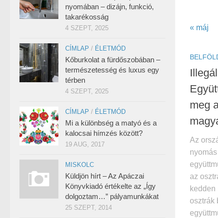
nyomában – dizájn, funkció,
takarékosság
« máj
4 SZEPT, 2025
CÍMLAP
/
ÉLETMÓD
BELFÖL
Kőburkolat a fürdőszobában –
természetesség és luxus egy
Illegá
térben
Együt
4 SZEPT, 2025
meg a
CÍMLAP
/
ÉLETMÓD
magya
Mi a különbség a matyó és a
kalocsai hímzés között?
Az orszá
19 AUG, 2017
nyomás 
együttm
MISKOLC
Küldjön hírt – Az Apáczai
az oszt
Könyvkiadó értékelte az „Így
kedden 
dolgoztam…” pályamunkákat
osztrák 
25 SZEPT, 2014
együttm