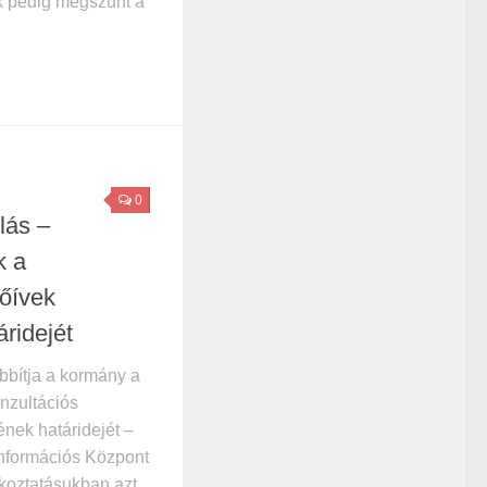
k pedig megszűnt a
0
lás –
k a
dőívek
áridejét
bbítja a kormány a
nzultációs
nek határidejét –
Információs Központ
koztatásukban azt