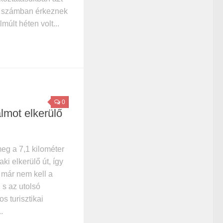
gy számban érkeznek
múlt héten volt...
0
lmot elkerülő
eg a 7,1 kilométer
i elkerülő út, így
már nem kell a
 s az utolsó
os turisztikai
.