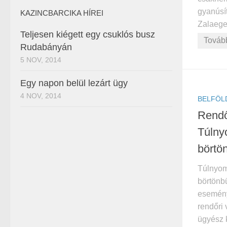
gyanúsít
KAZINCBARCIKA HÍREI
Zalaege
Teljesen kiégett egy csuklós busz
Továb
Rudabányán
5 NOV, 2014
Egy napon belül lezárt ügy
4 NOV, 2014
BELFÖL
Rendő
Túlny
börtö
Túlnyomó
börtönbü
esemény
rendőri 
ügyész 