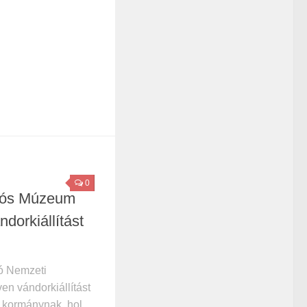
0
iós Múzeum
dorkiállítást
ó Nemzeti
n vándorkiállítást
a kormánynak, hol