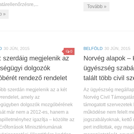
tárellenőrzésre,...
Tovább »
b »
D
30 JÚN, 2015
BELFÖLD
30 JÚN, 2015
0
 szerdáig megjelenik az
Norvég alapok – 
ségügyi dolgozók
ügyészség szabá
bérét rendező rendelet
talált több civil s
bb szerdán megjelenik az a két
Az ügyészség megállapí
rendelet, amely az
Norvég Civil Támogatás
égügyben dolgozók mozgóbérének
támogatott szervezetek
sát már nem a 2012-es, hanem a
működése nem felelt m
apilletményhez igazítja – közölte az
jogszabályoknak, kettő
Erőforrások Minisztériumának
pert indítottak, egy m