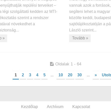
benyújthatják repülési terveiket –
vannak azok a források
a légi szolgáltató kedden az MTI-
segíteni lehet a magya
jékoztatás szerint a rendszer
közölte keddi, budapest
atával növekedhet a
sajtótájékoztatóján a pá
iztonság...
László szerint...
b »
Tovább »
Oldalak 1 - 64
1
2
3
4
5
...
10
20
30
...
»
Utol
Kezdőlap
Archívum
Kapcsolat