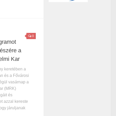
0
gramot
részére a
lmi Kar
ny keretében a
n és a Fővárosi
dégül vasárnap a
ar (MRK)
égáit és
et azzal kereste
ogy járuljanak