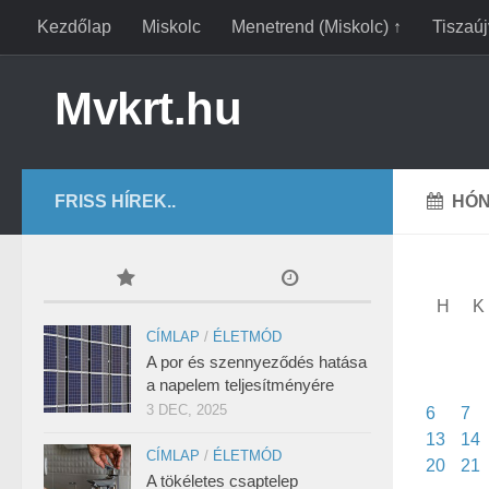
Kezdőlap
Miskolc
Menetrend (Miskolc) ↑
Tiszaú
Mvkrt.hu
FRISS HÍREK..
HÓN
H
K
CÍMLAP
/
ÉLETMÓD
A por és szennyeződés hatása
a napelem teljesítményére
3 DEC, 2025
6
7
13
14
CÍMLAP
/
ÉLETMÓD
20
21
A tökéletes csaptelep