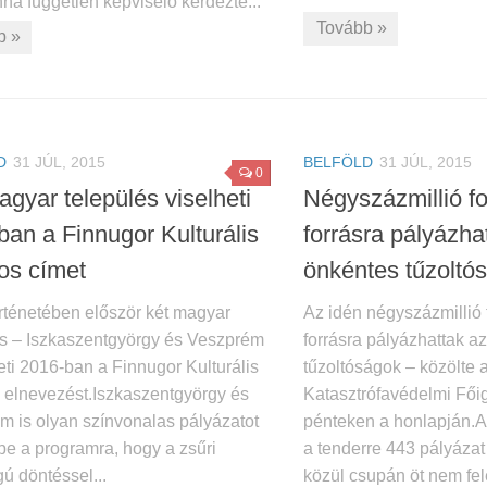
na független képviselő kérdezte...
Tovább »
b »
D
31 JÚL, 2015
BELFÖLD
31 JÚL, 2015
0
gyar település viselheti
Négyszázmillió fo
ban a Finnugor Kulturális
forrásra pályázha
os címet
önkéntes tűzoltó
örténetében először két magyar
Az idén négyszázmillió f
és – Iszkaszentgyörgy és Veszprém
forrásra pályázhattak a
eti 2016-ban a Finnugor Kulturális
tűzoltóságok – közölte
 elnevezést.Iszkaszentgyörgy és
Katasztrófavédelmi Fő
m is olyan színvonalas pályázatot
pénteken a honlapján.A
 be a programra, hogy a zsűri
a tenderre 443 pályázat
ú döntéssel...
közül csupán öt nem fele