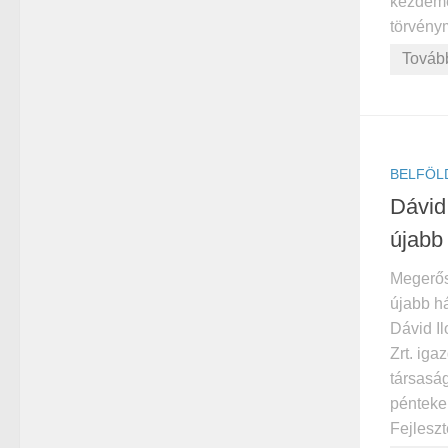
kezdem
törvénym
Továb
BELFÖL
Dávid
újabb
Megerősí
újabb h
Dávid I
Zrt. iga
társasá
pénteke
Fejleszt