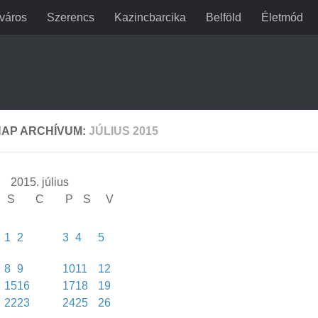
jváros
Szerencs
Kazincbarcika
Belföld
Életmód
AP ARCHÍVUM:
JÚLIUS 2015
2015. július
S
C
P
S
V
1
2
3
4
5
8
9
10
11
12
15
16
17
18
19
22
23
24
25
26