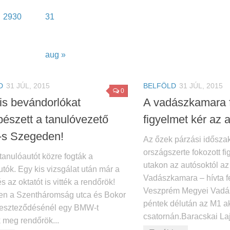
29
30
31
aug »
D
31 JÚL, 2015
BELFÖLD
31 JÚL, 2015
0
lis bevándorlókat
A vadászkamara 
észett a tanulóvezető
figyelmet kér az 
s Szegeden!
Az őzek párzási időszak
országszerte fokozott fi
anulóautót közre fogták a
utakon az autósoktól a
tók. Egy kis vizsgálat után már a
Vadászkamara – hívta fe
és az oktatót is vitték a rendőrök!
Veszprém Megyei Vadás
n a Szentháromság utca és Bokor
péntek délután az M1 ak
reszteződésénél egy BMW-t
csatornán.Baracskai Laj
ak meg rendőrök...