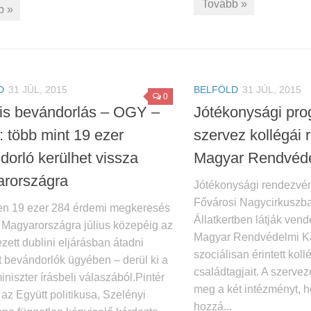
Tovább »
b »
D
31 JÚL, 2015
BELFÖLD
31 JÚL, 2015
0
ális bevándorlás – OGY –
Jótékonysági pro
: több mint 19 ezer
szervez kollégái 
dorló kerülhet vissza
Magyar Rendvéde
rországra
Jótékonysági rendezvé
Fővárosi Nagycirkuszba
n 19 ezer 284 érdemi megkeresés
Állatkertben látják ven
t Magyarországra július közepéig az
Magyar Rendvédelmi K
ett dublini eljárásban átadni
szociálisan érintett koll
t bevándorlók ügyében – derül ki a
családtagjait. A szervez
niszter írásbeli válaszából.Pintér
meg a két intézményt, h
az Együtt politikusa, Szelényi
hozzá...