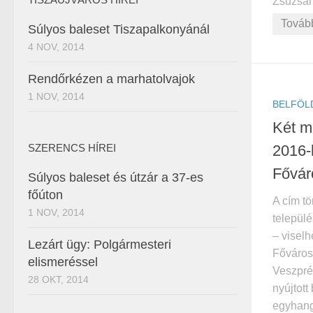
Zsuzsan
Továb
Súlyos baleset Tiszapalkonyánál
4 NOV, 2014
Rendőrkézen a marhatolvajok
1 NOV, 2014
BELFÖL
Két ma
2016-
SZERENCS HÍREI
Fővár
Súlyos baleset és útzár a 37-es
főúton
A cím t
1 NOV, 2014
települ
– viselh
Lezárt ügy: Polgármesteri
Főváros
elismeréssel
Veszpré
28 OKT, 2014
nyújtott
egyhang