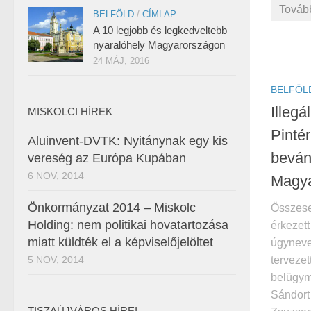
Továb
BELFÖLD
/
CÍMLAP
A 10 legjobb és legkedveltebb
nyaralóhely Magyarországon
24 MÁJ, 2016
BELFÖL
Illeg
MISKOLCI HÍREK
Pintér
Aluinvent-DVTK: Nyitánynak egy kis
beván
vereség az Európa Kupában
6 NOV, 2014
Magya
Önkormányzat 2014 – Miskolc
Összese
Holding: nem politikai hovatartozása
érkezet
miatt küldték el a képviselőjelöltet
úgynevez
5 NOV, 2014
tervezet
belügymi
Sándort 
TISZAÚJVÁROS HÍREI