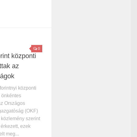
0
rint központi
ttak az
ságok
orintnyi központi
z önkéntes
 az Országos
igazgatóság (OKF)
 közlemény szerint
 érkezett, ezek
lt meg...