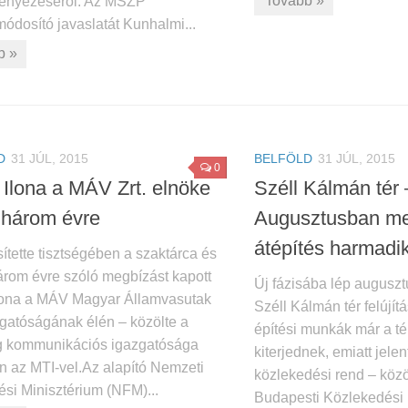
Tovább »
ényezéséről. Az MSZP
ódosító javaslatát Kunhalmi...
b »
D
31 JÚL, 2015
BELFÖLD
31 JÚL, 2015
0
 Ilona a MÁV Zrt. elnöke
Széll Kálmán tér 
 három évre
Augusztusban me
átépítés harmadi
tette tisztségében a szaktárca és
árom évre szóló megbízást kapott
Új fázisába lép augusz
lona a MÁV Magyar Államvasutak
Széll Kálmán tér felújít
zgatóságának élén – közölte a
építési munkák már a tér
g kommunikációs igazgatósága
kiterjednek, emiatt jele
n az MTI-vel.Az alapító Nemzeti
közlekedési rend – köz
ési Minisztérium (NFM)...
Budapesti Közlekedési 