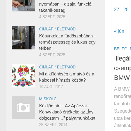
nyomában – dizájn, funkció,
27
28
takarékosság
4 SZEPT, 2025
CÍMLAP
/
ÉLETMÓD
« jún
Kőburkolat a fürdőszobában –
természetesség és luxus egy
térben
BELFÖL
4 SZEPT, 2025
Illegá
csemp
CÍMLAP
/
ÉLETMÓD
Mi a különbség a matyó és a
BMW-
kalocsai hímzés között?
19 AUG, 2017
A BMW t
rendőrau
MISKOLC
tanulót 
Küldjön hírt – Az Apáczai
Szegede
Könyvkiadó értékelte az „Így
dolgoztam…” pályamunkákat
utca ke
25 SZEPT, 2014
állított