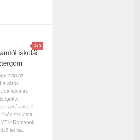
0
amtól iskolái
ztergom
égy évig az
 a város
, vállalva az
ltségeket –
ter a képviselő-
ülésén született
z MTI-t.Romanek
zölte: ha...