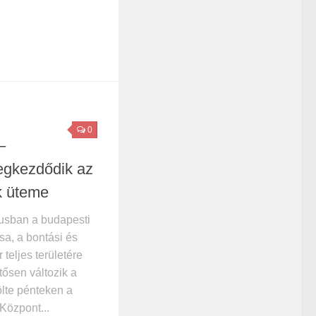
0
–
gkezdődik az
k üteme
tusban a budapesti
ása, a bontási és
 teljes területére
ntősen változik a
ölte pénteken a
Központ...