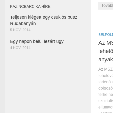
Továb
KAZINCBARCIKA HÍREI
Teljesen kiégett egy csuklós busz
Rudabányán
5 NOV, 2014
BELFÖL
Egy napon belül lezárt ügy
Az MS
4 NOV, 2014
lehet
anyak
Az MSZP
lehetővé
történő
dolgozó
terhein
szociali
eljutta