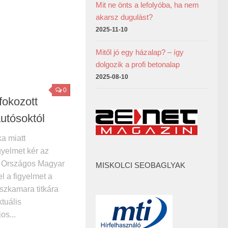
Mit ne önts a lefolyóba, ha nem
akarsz dugulást?
2025-11-10
Mitől jó egy házalap? – így
dolgozik a profi betonalap
2025-08-10
0
fokozott
autósoktól
a miatt
gyelmet kér az
z Országos Magyar
MISKOLCI SEOBAGLYAK
l a figyelmet a
zkamara titkára
tuális
os...