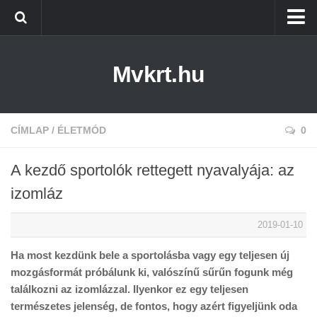
Kezdőlap
Mvkrt.hu
Miskolc
Menetrend (Miskolc) ↑
Tiszaújváros
CÍMLAP
/
ÉLETMÓD
0
Szerencs
A kezdő sportolók rettegett nyavalyája: az
Kazincbarcika
izomláz
Belföld
2019-01-10
Életmód
Ha most kezdünk bele a sportolásba vagy egy teljesen új
mozgásformát próbálunk ki, valószínű sűrűn fogunk még
találkozni az izomlázzal. Ilyenkor ez egy teljesen
természetes jelenség, de fontos, hogy azért figyeljünk oda