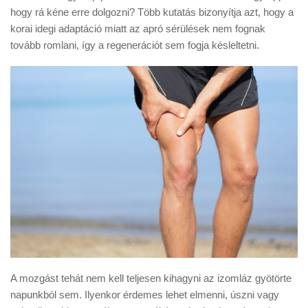
hogy rá kéne erre dolgozni? Több kutatás bizonyítja azt, hogy a
korai idegi adaptáció miatt az apró sérülések nem fognak
tovább romlani, így a regenerációt sem fogja késleltetni.
A mozgást tehát nem kell teljesen kihagyni az izomláz gyötörte
napunkból sem. Ilyenkor érdemes lehet elmenni, úszni vagy