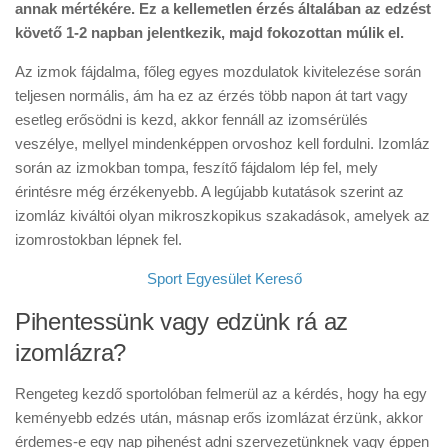
annak mértékére. Ez a kellemetlen érzés általában az edzést
követő 1-2 napban jelentkezik, majd fokozottan múlik el.
Az izmok fájdalma, főleg egyes mozdulatok kivitelezése során
teljesen normális, ám ha ez az érzés több napon át tart vagy
esetleg erősödni is kezd, akkor fennáll az izomsérülés
veszélye, mellyel mindenképpen orvoshoz kell fordulni. Izomláz
során az izmokban tompa, feszítő fájdalom lép fel, mely
érintésre még érzékenyebb. A legújabb kutatások szerint az
izomláz kiváltói olyan mikroszkopikus szakadások, amelyek az
izomrostokban lépnek fel.
Sport Egyesület Kereső
Pihentessünk vagy edzünk rá az
izomlázra?
Rengeteg kezdő sportolóban felmerül az a kérdés, hogy ha egy
keményebb edzés után, másnap erős izomlázat érzünk, akkor
érdemes-e egy nap pihenést adni szervezetünknek vagy éppen