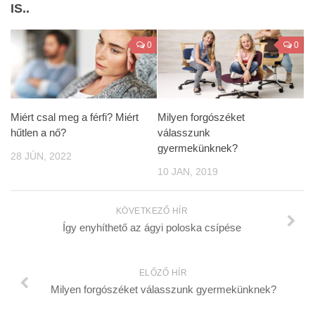
IS..
0
0
Miért csal meg a férfi? Miért
Milyen forgószéket
hűtlen a nő?
válasszunk
gyermekünknek?
28 JÚN, 2022
10 JAN, 2019
KÖVETKEZŐ HÍR
Így enyhíthető az ágyi poloska csípése
ELŐZŐ HÍR
Milyen forgószéket válasszunk gyermekünknek?