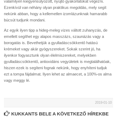
valamilyen kiegyensúlyozott, nyújtó gyakorlatokat végezni.
Ezenkívül van néhány olyan praktikus megoldás, mely segít
nekünk abban, hogy a kellemetlen izomlázunknak hamarabb
búcsút tudjunk mondani.
Az egyik ilyen tipp a hideg-meleg vizes váltott zuhanyzás, de
emellett segíthet egy alapos masszázs, szaunázás vagy a
borogatás is. Bevethetjük a gyulladáscsökkentő hatású
krémeket vagy akár gyógyszereket. Sokak szerint jó, ha
ilyenkor fogyasztunk olyan élelmiszereket, melyekben
gyulladáscsökkentő, antioxidáns vegyületek is megtalálhatóak,
hiszen ezek is segíteni fognak nekünk, hogy enyhíteni tudjuk
ezt a tompa fájdalmat. Ilyen lehet az almaecet, a 100%-os alma
vagy meggy lé.
2019-01-10
KUKKANTS BELE A KÖVETKEZŐ HÍREKBE