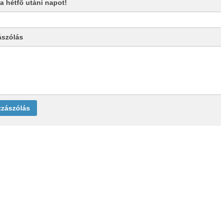
e a hétfő utáni napot!
ászólás