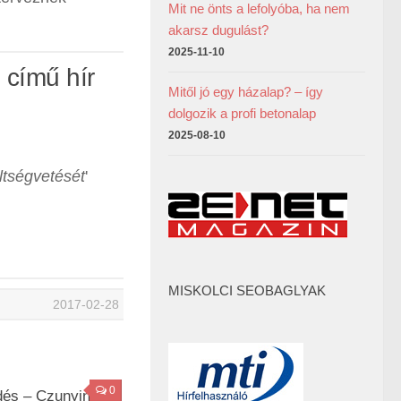
Mit ne önts a lefolyóba, ha nem
akarsz dugulást?
2025-11-10
 című hír
Mitől jó egy házalap? – így
dolgozik a profi betonalap
2025-08-10
ltségvetését
'
MISKOLCI SEOBAGLYAK
2017-02-28
0
és – Czunyiné: