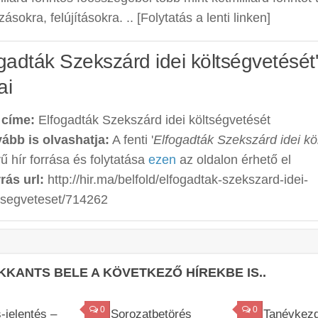
ásokra, felújításokra. .. [Folytatás a lenti linken]
ogadták Szekszárd idei költségvetését'
ai
 címe:
Elfogadták Szekszárd idei költségvetését
ább is olvashatja:
A fenti '
Elfogadták Szekszárd idei kö
ű hír forrása és folytatása
ezen
az oldalon érhető el
rás url:
http://hir.ma/belfold/elfogadtak-szekszard-idei-
tsegveteset/714262
KKANTS BELE A KÖVETKEZŐ HÍREKBE IS..
0
0
s-jelentés –
Sorozatbetörés
Tanévkezd