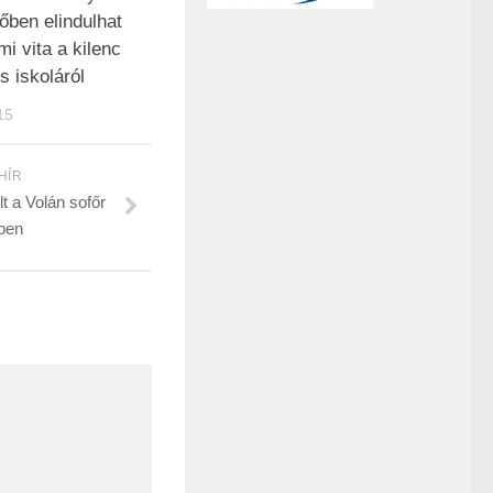
őben elindulhat
mi vita a kilenc
 iskoláról
15
HÍR
t a Volán sofőr
ben