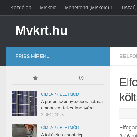
Kezdőlap
Miskolc
Menetrend (Miskolc) ↑
Tiszaú
Mvkrt.hu
FRISS HÍREK..
BELFÖ
Elf
köl
CÍMLAP
/
ÉLETMÓD
A por és szennyeződés hatása
a napelem teljesítményére
3 DEC, 2025
Elfogad
CÍMLAP
/
ÉLETMÓD
A tökéletes csaptelep
8,46 mi