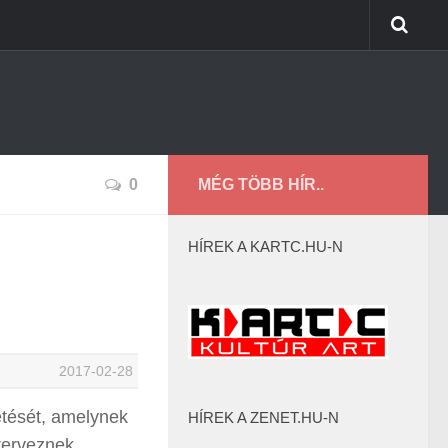
0
MÉG TÖBB HÍR..
HÍREK A KARTC.HU-N
2017-02-28
etését, amelynek
HÍREK A ZENET.HU-N
 terveznek