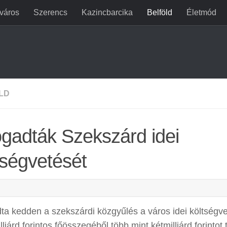
jváros
Szerencs
Kazincbarcika
Belföld
Életmód
LD
ogadták Szekszárd idei
tségvetését
ta kedden a szekszárdi közgyűlés a város idei költségv
lliárd forintos főösszegéből több mint kétmilliárd forintot