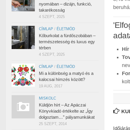
nyomában – dizájn, funkció,
beruház
takarékosság
4 SZEPT, 2025
'Elf
CÍMLAP
/
ÉLETMÓD
adat
Kőburkolat a fürdőszobában –
természetesség és luxus egy
térben
Hír
4 SZEPT, 2025
Tov
nev
CÍMLAP
/
ÉLETMÓD
For
Mi a különbség a matyó és a
kalocsai hímzés között?
kol
19 AUG, 2017
MISKOLC
Küldjön hírt – Az Apáczai
Könyvkiadó értékelte az „Így
KU
dolgoztam…” pályamunkákat
25 SZEPT, 2014
Időjárá