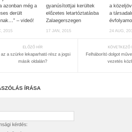
ka azonban még a
gyanúsítottjai kerültek
a közeljöv
ses derült
előzetes letartóztatásba
a társadal
snak…” – videó!
Zalaegerszegen
évfolyamos
, 2015
17 JAN, 2015
24 AUG, 20
ELŐZŐ HÍR
KÖVETKEZŐ 
 az a szürke lekaparható rész a jogsi
Felháborító dolgot művel
másik oldalán?
vezetés köz
SZÓLÁS ÍRÁSA
nsági kérdés: