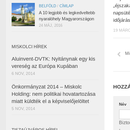
„éjsza
BELFÖLD
/
CÍMLAP
A 10 legjobb és legkedveltebb
napsüté
nyaralóhely Magyarországon
időjárá
24 MÁJ, 2016
19 MÁRC
MISKOLCI HÍREK
Mi
Aluinvent-DVTK: Nyitánynak egy kis
vereség az Európa Kupában
6 NOV, 2014
Önkormányzat 2014 – Miskolc
HOZZÁ
Holding: nem politikai hovatartozása
miatt küldték el a képviselőjelöltet
Név
5 NOV, 2014
Bizto
TISZAÚJVÁROS HÍREI