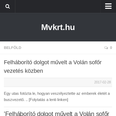
Kezdőlap
Mvkrt.hu
Miskolc
Menetrend (Miskolc) ↑
Tiszaújváros
BELFÖLD
0
Szerencs
Felháborító dolgot művelt a Volán sofőr
Kazincbarcika
vezetés közben
Belföld
2017-02-28
Életmód
Egy utas fotózta le, hogyan veszélyeztette az emberek életét a
buszvezető. .. [Folytatás a lenti linken]
'Felháborító dolgot művelt a Volán sofőr