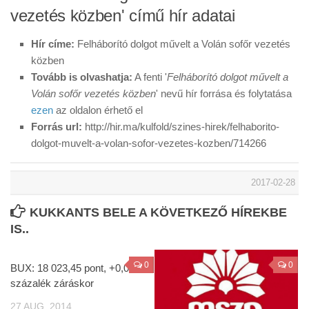
vezetés közben' című hír adatai
Hír címe:
Felháborító dolgot művelt a Volán sofőr vezetés
közben
Tovább is olvashatja:
A fenti '
Felháborító dolgot művelt a
Volán sofőr vezetés közben
' nevű hír forrása és folytatása
ezen
az oldalon érhető el
Forrás url:
http://hir.ma/kulfold/szines-hirek/felhaborito-
dolgot-muvelt-a-volan-sofor-vezetes-kozben/714266
2017-02-28
KUKKANTS BELE A KÖVETKEZŐ HÍREKBE
IS..
0
0
BUX: 18 023,45 pont, +0,09
százalék záráskor
27 AUG, 2014