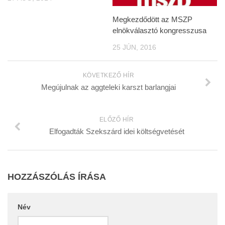
Megkezdődött az MSZP
elnökválasztó kongresszusa
25 JÚN, 2016
KÖVETKEZŐ HÍR
Megújulnak az aggteleki karszt barlangjai
ELŐZŐ HÍR
Elfogadták Szekszárd idei költségvetését
HOZZÁSZÓLÁS ÍRÁSA
Név