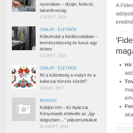
nyomában – dizájn, funkció,
A Fide
takarékosság
adópoli
4 SZEPT, 2025
eredmén
CÍMLAP
/
ÉLETMÓD
Kőburkolat a fürdőszobában –
'Fid
természetesség és luxus egy
térben
magá
4 SZEPT, 2025
Hír
CÍMLAP
/
ÉLETMÓD
adó
Mi a különbség a matyó és a
Tov
kalocsai hímzés között?
19 AUG, 2017
mag
érh
MISKOLC
For
Küldjön hírt – Az Apáczai
Könyvkiadó értékelte az „Így
aka
dolgoztam…” pályamunkákat
25 SZEPT, 2014