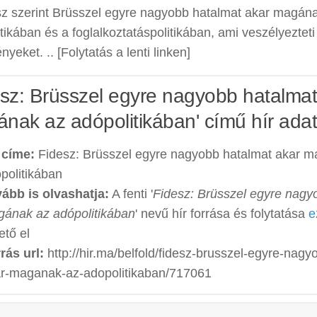
sz szerint Brüsszel egyre nagyobb hatalmat akar magán
tikában és a foglalkoztatáspolitikában, ami veszélyezteti
yeket. .. [Folytatás a lenti linken]
esz: Brüsszel egyre nagyobb hatalmat
nak az adópolitikában' című hír adat
 címe:
Fidesz: Brüsszel egyre nagyobb hatalmat akar 
politikában
ább is olvashatja:
A fenti '
Fidesz: Brüsszel egyre nagy
ának az adópolitikában
' nevű hír forrása és folytatása
e
ető el
rás url:
http://hir.ma/belfold/fidesz-brusszel-egyre-nagy
r-maganak-az-adopolitikaban/717061