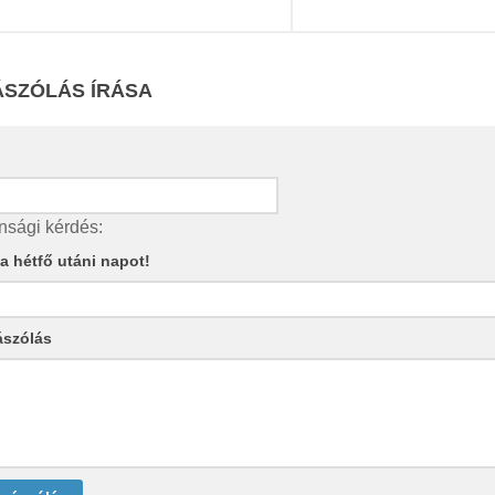
SZÓLÁS ÍRÁSA
nsági kérdés:
e a hétfő utáni napot!
ászólás