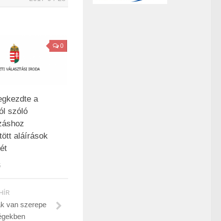
0
gkezdte a
ól szóló
záshoz
ött aláírások
ét
6
HÍR
nak van szerepe
ségekben