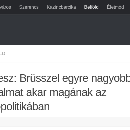
jváros
Szerencs
Kazincbarcika
Belföld
Életmód
LD
esz: Brüsszel egyre nagyob
almat akar magának az
politikában