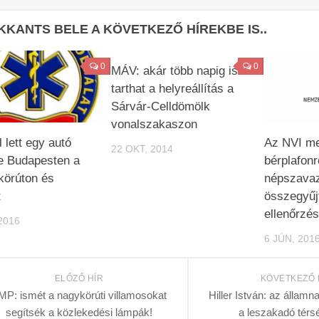
KKANTS BELE A KÖVETKEZŐ HÍREKBE IS..
0
0
MÁV: akár több napig is
tarthat a helyreállítás a
Sárvár-Celldömölk
vonalszakaszon
 lett egy autó
Az NVI me
22 OKT, 2014
e Budapesten a
bérplafonr
körúton és
népszava
t
összegyűjt
ellenőrzés
2016
6 JÚN, 201
ELŐZŐ HÍR
KÖVETKEZŐ 
MP: ismét a nagykörúti villamosokat
Hiller István: az állam
segítsék a közlekedési lámpák!
a leszakadó tér