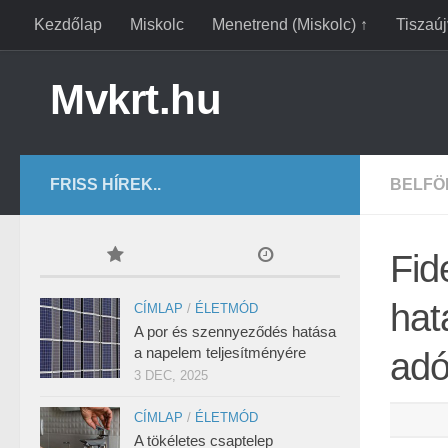
Kezdőlap
Miskolc
Menetrend (Miskolc) ↑
Tiszaú
Mvkrt.hu
FRISS HÍREK..
BELFÖ
Fid
hat
CÍMLAP
/
ÉLETMÓD
A por és szennyeződés hatása
a napelem teljesítményére
adó
3 DEC, 2025
CÍMLAP
/
ÉLETMÓD
A tökéletes csaptelep