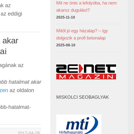
Mit ne önts a lefolyóba, ha nem
ak az
akarsz dugulást?
 az eddigi
2025-11-10
Mitől jó egy házalap? – így
dolgozik a profi betonalap
 akar
2025-08-10
ai
magának az
obb hatalmat akar
zen
az oldalon
MISKOLCI SEOBAGLYAK
obb-hatalmat-
2017-04-28