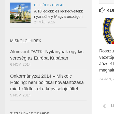
BELFÖLD
/
CÍMLAP
KU
A 10 legjobb és legkedveltebb
nyaralóhely Magyarországon
24 MÁJ, 2016
MISKOLCI HÍREK
Rosszul
Aluinvent-DVTK: Nyitánynak egy kis
vezetőj
vereség az Európa Kupában
József 
6 NOV, 2014
meghal
Önkormányzat 2014 – Miskolc
24 JAN, 
Holding: nem politikai hovatartozása
miatt küldték el a képviselőjelöltet
5 NOV, 2014
L
TISZAÚJVÁROS HÍREI