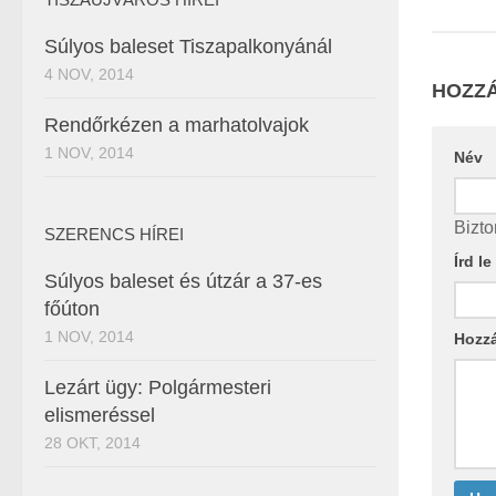
Súlyos baleset Tiszapalkonyánál
4 NOV, 2014
HOZZÁ
Rendőrkézen a marhatolvajok
1 NOV, 2014
Név
Bizto
SZERENCS HÍREI
Írd l
Súlyos baleset és útzár a 37-es
főúton
1 NOV, 2014
Hozz
Lezárt ügy: Polgármesteri
elismeréssel
28 OKT, 2014