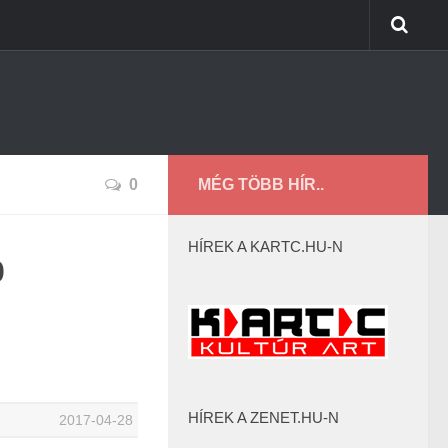
0
MÉG TÖBB HÍR..
HÍREK A KARTC.HU-N
b
HÍREK A ZENET.HU-N
2017-04-28