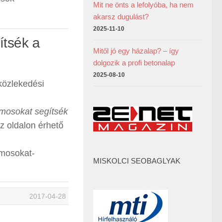
Mit ne önts a lefolyóba, ha nem
akarsz dugulást?
2025-11-10
ítsék a
Mitől jó egy házalap? – így
dolgozik a profi betonalap
2025-08-10
közlekedési
amosokat segítsék
z oldalon érhető
amosokat-
MISKOLCI SEOBAGLYAK
2017-04-28