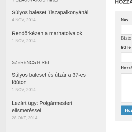
HOZZÁ
Súlyos baleset Tiszapalkonyánál
Név
4 NOV, 2014
Rendőrkézen a marhatolvajok
Bizto
1 NOV, 2014
Írd l
SZERENCS HÍREI
Hozz
Súlyos baleset és útzár a 37-es
főúton
1 NOV, 2014
Lezárt ügy: Polgármesteri
elismeréssel
28 OKT, 2014