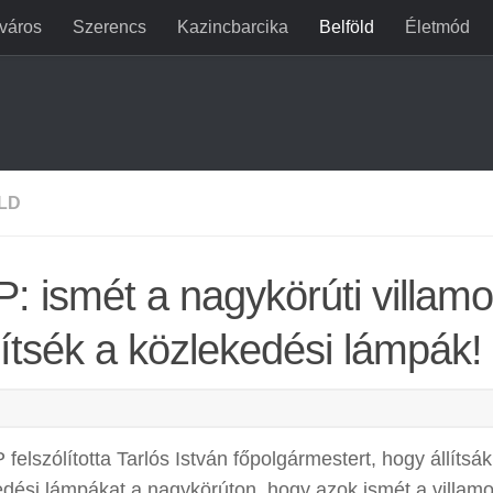
jváros
Szerencs
Kazincbarcika
Belföld
Életmód
LD
: ismét a nagykörúti villam
ítsék a közlekedési lámpák!
felszólította Tarlós István főpolgármestert, hogy állítsá
edési lámpákat a nagykörúton, hogy azok ismét a villam