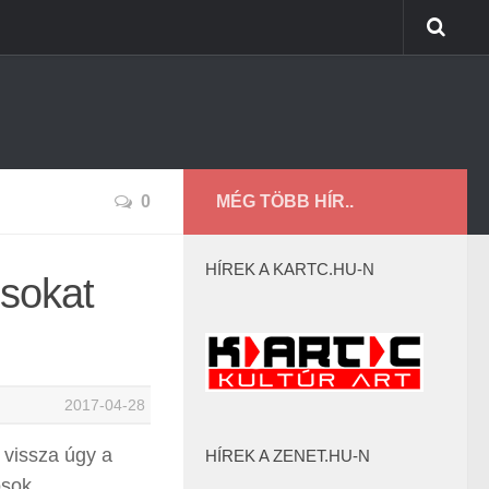
0
MÉG TÖBB HÍR..
HÍREK A KARTC.HU-N
osokat
2017-04-28
k vissza úgy a
HÍREK A ZENET.HU-N
osok