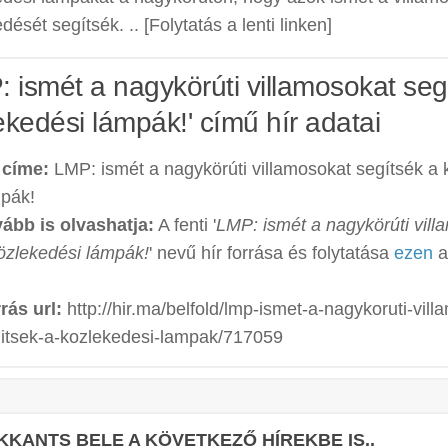
dését segítsék. .. [Folytatás a lenti linken]
: ismét a nagykörúti villamosokat seg
ekedési lámpák!' című hír adatai
 címe:
LMP: ismét a nagykörúti villamosokat segítsék a 
pák!
ább is olvashatja:
A fenti '
LMP: ismét a nagykörúti vill
özlekedési lámpák!
' nevű hír forrása és folytatása
ezen
a
rás url:
http://hir.ma/belfold/lmp-ismet-a-nagykoruti-vill
itsek-a-kozlekedesi-lampak/717059
KKANTS BELE A KÖVETKEZŐ HÍREKBE IS..