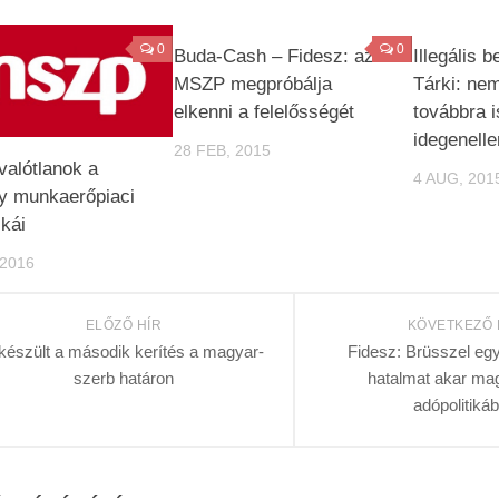
0
0
Buda-Cash – Fidesz: az
Illegális 
MSZP megpróbálja
Tárki: nem
elkenni a felelősségét
továbbra 
idegenell
28 FEB, 2015
alótlanok a
4 AUG, 201
y munkaerőpiaci
ikái
 2016
ELŐZŐ HÍR
KÖVETKEZŐ 
készült a második kerítés a magyar-
Fidesz: Brüsszel eg
szerb határon
hatalmat akar ma
adópolitiká