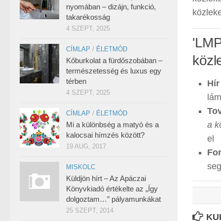
nyomában – dizájn, funkció,
közleke
takarékosság
4 SZEPT, 2025
'LMP
CÍMLAP
/
ÉLETMÓD
közl
Kőburkolat a fürdőszobában –
természetesség és luxus egy
térben
Hír
4 SZEPT, 2025
lám
Tov
CÍMLAP
/
ÉLETMÓD
a k
Mi a különbség a matyó és a
kalocsai hímzés között?
el
19 AUG, 2017
For
seg
MISKOLC
Küldjön hírt – Az Apáczai
Könyvkiadó értékelte az „Így
dolgoztam…” pályamunkákat
25 SZEPT, 2014
KU