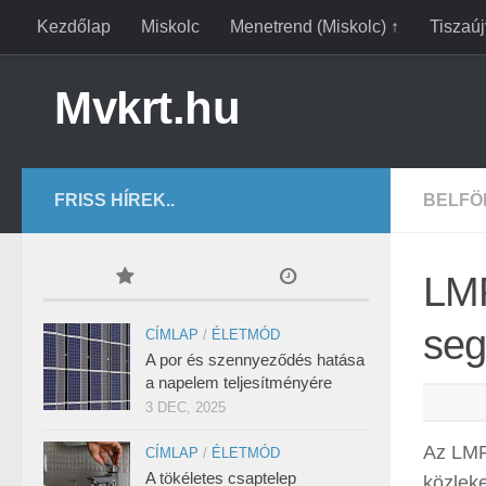
Kezdőlap
Miskolc
Menetrend (Miskolc) ↑
Tiszaú
Mvkrt.hu
FRISS HÍREK..
BELFÖ
LMP
seg
CÍMLAP
/
ÉLETMÓD
A por és szennyeződés hatása
a napelem teljesítményére
3 DEC, 2025
Az LMP 
CÍMLAP
/
ÉLETMÓD
A tökéletes csaptelep
közlek