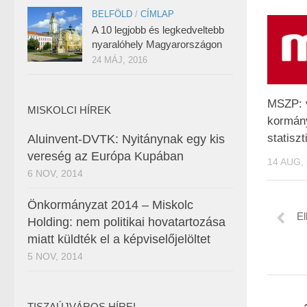
BELFÖLD
/
CÍMLAP
A 10 legjobb és legkedveltebb
nyaralóhely Magyarországon
24 MÁJ, 2016
MSZP: v
MISKOLCI HÍREK
kormán
statiszt
Aluinvent-DVTK: Nyitánynak egy kis
vereség az Európa Kupában
14 AUG,
6 NOV, 2014
Önkormányzat 2014 – Miskolc
El
Holding: nem politikai hovatartozása
miatt küldték el a képviselőjelöltet
5 NOV, 2014
TISZAÚJVÁROS HÍREI