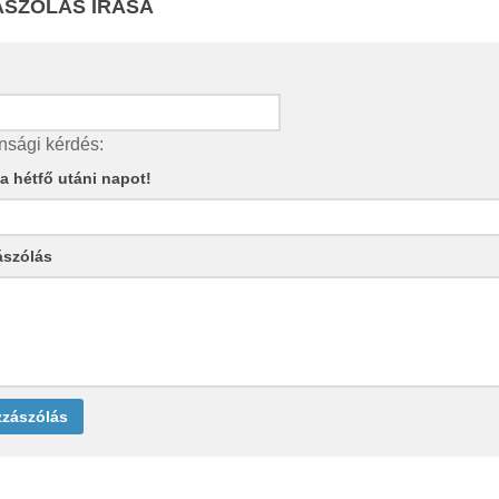
SZÓLÁS ÍRÁSA
nsági kérdés:
e a hétfő utáni napot!
ászólás