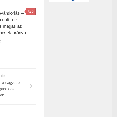
0
bevándorlás –
 nőtt, de
is magas az
enesek aránya
5
HÍR
yre nagyobb
gának az
ban