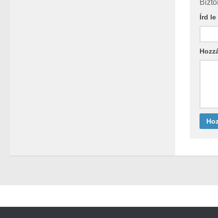
Bizto
Írd l
Hozz