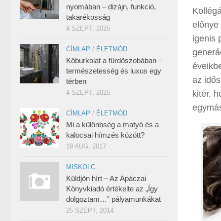
nyomában – dizájn, funkció,
Kollégá
takarékosság
előnye 
4 SZEPT, 2025
igenis 
CÍMLAP
/
ÉLETMÓD
generác
Kőburkolat a fürdőszobában –
éveikbe
természetesség és luxus egy
az idős
térben
4 SZEPT, 2025
kitér, 
egymás
CÍMLAP
/
ÉLETMÓD
Mi a különbség a matyó és a
kalocsai hímzés között?
19 AUG, 2017
MISKOLC
Küldjön hírt – Az Apáczai
Könyvkiadó értékelte az „Így
dolgoztam…” pályamunkákat
25 SZEPT, 2014