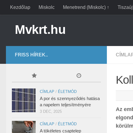
Kezdőlap
Miskolc
Menetrend (Miskolc) ↑
Tiszaú
Mvkrt.hu
FRISS HÍREK..
CÍMLA
Kol
CÍMLAP
/
ÉLETMÓD
A por és szennyeződés hatása
a napelem teljesítményére
Az emb
3 DEC, 2025
elgond
CÍMLAP
/
ÉLETMÓD
körülm
A tökéletes csaptelep