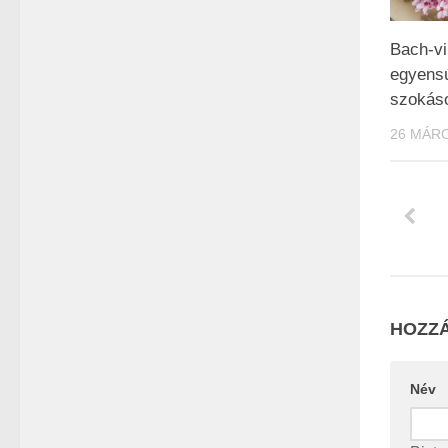
Bach-vir
egyensú
szokás
26 MÁRC
HOZZÁ
Név