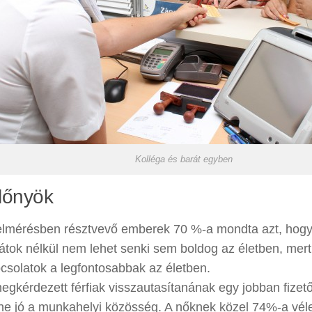
Kolléga és barát egyben
lőnyök
elmérésben résztvevő emberek 70 %-a mondta azt, hog
átok nélkül nem lehet senki sem boldog az életben, mert
csolatok a legfontosabbak az életben.
egkérdezett férfiak visszautasítanának egy jobban fizető
ne jó a munkahelyi közösség. A nőknek közel 74%-a vé