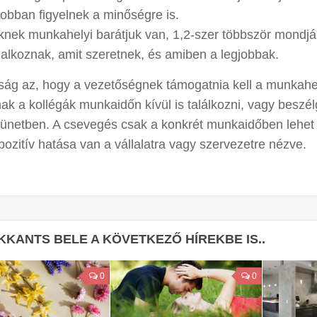
jobban figyelnek a minőségre is.
knek munkahelyi barátjuk van, 1,2-szer többször mondjá
lalkoznak, amit szeretnek, és amiben a legjobbak.
ság az, hogy a vezetőségnek támogatnia kell a munkahel
ak a kollégák munkaidőn kívül is találkozni, vagy beszélg
ünetben. A csevegés csak a konkrét munkaidőben lehet 
ozitív hatása van a vállalatra vagy szervezetre nézve.
KKANTS BELE A KÖVETKEZŐ HÍREKBE IS..
0
0