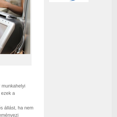
y munkahelyi
 ezek a
s állást, ha nem
leményezi