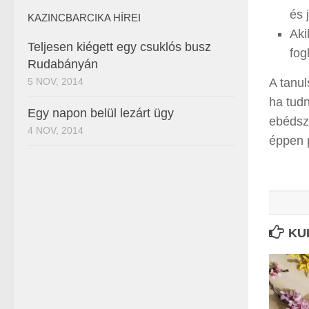
és 
KAZINCBARCIKA HÍREI
Aki
Teljesen kiégett egy csuklós busz
fog
Rudabányán
5 NOV, 2014
A tanul
ha tudn
Egy napon belül lezárt ügy
ebédsz
4 NOV, 2014
éppen p
KU