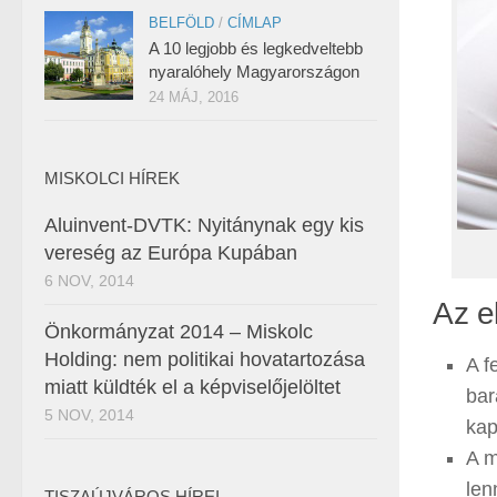
BELFÖLD
/
CÍMLAP
A 10 legjobb és legkedveltebb
nyaralóhely Magyarországon
24 MÁJ, 2016
MISKOLCI HÍREK
Aluinvent-DVTK: Nyitánynak egy kis
vereség az Európa Kupában
6 NOV, 2014
Az e
Önkormányzat 2014 – Miskolc
Holding: nem politikai hovatartozása
A f
miatt küldték el a képviselőjelöltet
bar
5 NOV, 2014
kap
A m
len
TISZAÚJVÁROS HÍREI