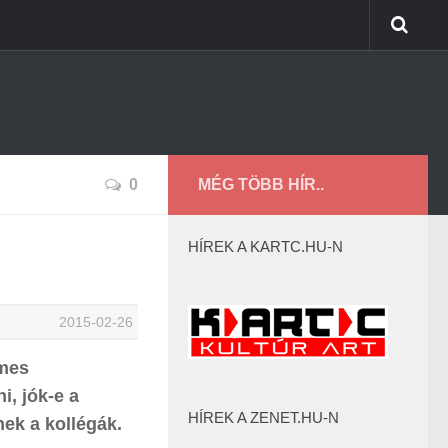
0
MÉG TÖBB HÍR..
HÍREK A KARTC.HU-N
2015-02-26
emes
i, jók-e a
HÍREK A ZENET.HU-N
ek a kollégák.