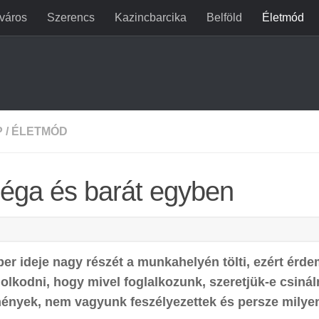
jváros
Szerencs
Kazincbarcika
Belföld
Életmód
P
/
ÉLETMÓD
léga és barát egyben
er ideje nagy részét a munkahelyén tölti, ezért érd
olkodni, hogy mivel foglalkozunk, szeretjük-e csináln
ények, nem vagyunk feszélyezettek és persze milyen