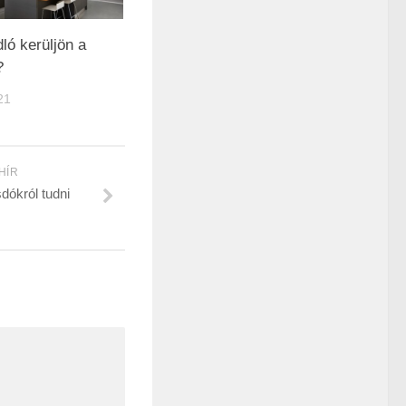
ló kerüljön a
?
21
HÍR
dókról tudni