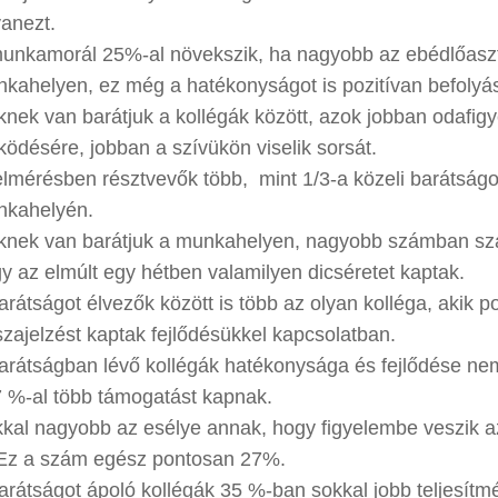
anezt.
unkamorál 25%-al növekszik, ha nagyobb az ebédlőaszt
kahelyen, ez még a hatékonyságot is pozitívan befolyás
knek van barátjuk a kollégák között, azok jobban odafig
ödésére, jobban a szívükön viselik sorsát.
elmérésben résztvevők több, mint 1/3-a közeli barátságot
kahelyén.
knek van barátjuk a munkahelyen, nagyobb számban szá
y az elmúlt egy hétben valamilyen dicséretet kaptak.
arátságot élvezők között is több az olyan kolléga, akik po
szajelzést kaptak fejlődésükkel kapcsolatban.
arátságban lévő kollégák hatékonysága és fejlődése nem
 %-al több támogatást kapnak.
kal nagyobb az esélye annak, hogy figyelembe veszik 
 Ez a szám egész pontosan 27%.
arátságot ápoló kollégák 35 %-ban sokkal jobb teljesítm