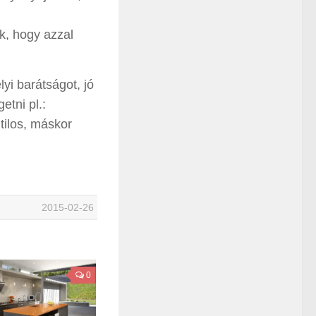
k, hogy azzal
yi barátságot, jó
etni pl.:
tilos, máskor
2015-02-26
0