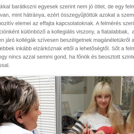
kkal barátkozni egyesek szerint nem jó ötlet, de egy fel
van, mint hátránya, ezért összegyűjtöttük azokat a sze
pozitív elemei az effajta kapcsolatoknak. A felmérés szeri
iónként különböző a kollegiális viszony, a fiatalabbak, 
n járó kollégák szívesen beszélgetnek magánéletükről a
ebbek inkább elzárkóznak ettől a lehetőségtől. Sőt a fel
hogy nincs azzal semmi gond, ha főnök és beosztott szint
sal.