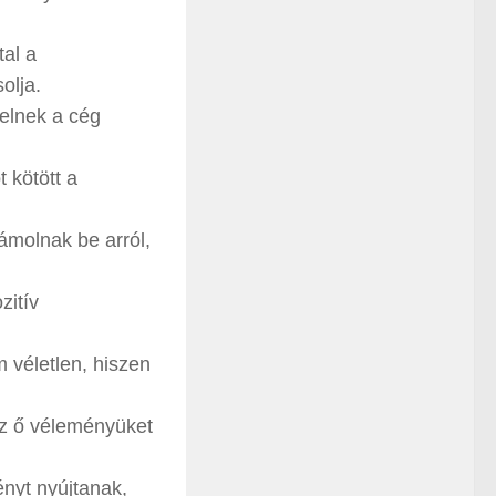
al a
olja.
yelnek a cég
 kötött a
molnak be arról,
zitív
 véletlen, hiszen
az ő véleményüket
ényt nyújtanak,