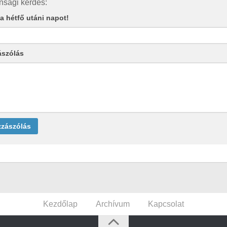
nsági kérdés:
e a hétfő utáni napot!
ászólás
Kezdőlap
Archívum
Kapcsolat