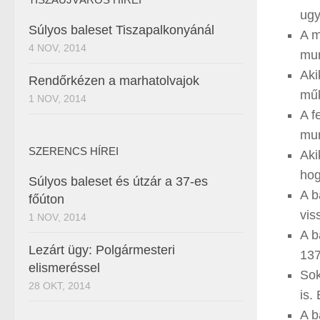
ugy
Súlyos baleset Tiszapalkonyánál
A m
4 NOV, 2014
mun
Aki
Rendőrkézen a marhatolvajok
műk
1 NOV, 2014
A f
mun
SZERENCS HÍREI
Aki
hog
Súlyos baleset és útzár a 37-es
A b
főúton
vis
1 NOV, 2014
A b
Lezárt ügy: Polgármesteri
137
elismeréssel
Sok
28 OKT, 2014
is.
A b