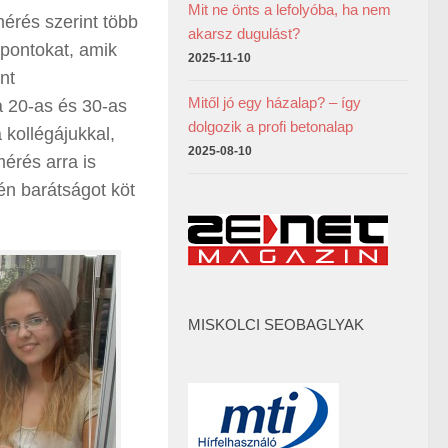
Mit ne önts a lefolyóba, ha nem
mérés szerint több
akarsz dugulást?
mpontokat, amik
2025-11-10
nt
Mitől jó egy házalap? – így
a 20-as és 30-as
dolgozik a profi betonalap
 kollégájukkal,
2025-08-10
mérés arra is
én barátságot köt
MISKOLCI SEOBAGLYAK