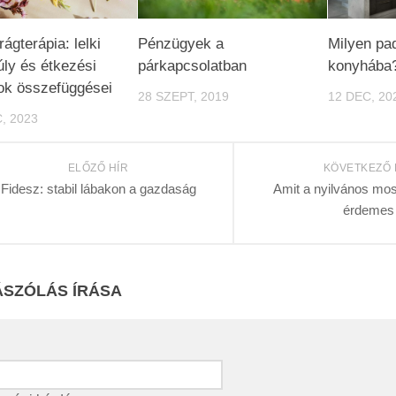
ágterápia: lelki
Pénzügyek a
Milyen pad
ly és étkezési
párkapcsolatban
konyhába
ok összefüggései
28 SZEPT, 2019
12 DEC, 20
, 2023
ELŐZŐ HÍR
KÖVETKEZŐ 
Fidesz: stabil lábakon a gazdaság
Amit a nyilvános mos
érdemes
SZÓLÁS ÍRÁSA