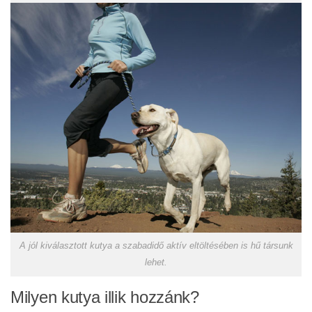
A jól kiválasztott kutya a szabadidő aktív eltöltésében is hű társunk
lehet.
Milyen kutya illik hozzánk?