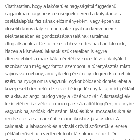
Vitathatatlan, hogy a lakóterület nagyságától függetlenül
napjainkban nagy népszerűségnek örvend a kutyatartás a
családalapítás fázisának előzményeként, vagy éppen az
idősebb korosztály körében, akik gyakran kedvenceink
sétáltatásában és gondozásában találnak tartalmas
elfoglaltságukra. De nem kell ehhez kertes házban laknunk,
hiszen a kisméretű lakások szűk tereiben is egyre
elterjedtebbek a macskák méretéhez közelítő zsebkutyák. Itt
azonban van még egy fontos szempont: a túltenyésztés miatt
sajnos van néhány, amelyik elég érzékeny idegrendszerrel bír
ezért, ha nyugalomra vágyunk, olykor bölcsebb döntés lehet a
közepesebb termetű, de kevésbé ingerlékeny fajta, mint például
az akita, az angol buldog vagy a középuszkár. A tisztasági elv
tekintetében is szélesen mozog a skála attól függően, mennyire
vagyunk hajlandóak időt szánni fésülésükre, mosdatásukra és
rendszeres alkalmankénti kozmetikushoz járatásukra. A
dalmaták, a labradorok és a vizslák rövid szőrzetük ellenére
például erősebben vedlenek többi társukhoz képest. De