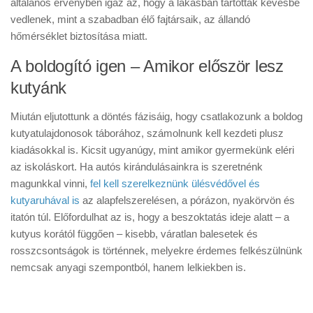
általános érvényben igaz az, hogy a lakásban tartottak kevésbé
vedlenek, mint a szabadban élő fajtársaik, az állandó
hőmérséklet biztosítása miatt.
A boldogító igen – Amikor először lesz
kutyánk
Miután eljutottunk a döntés fázisáig, hogy csatlakozunk a boldog
kutyatulajdonosok táborához, számolnunk kell kezdeti plusz
kiadásokkal is. Kicsit ugyanúgy, mint amikor gyermekünk eléri
az iskoláskort. Ha autós kirándulásainkra is szeretnénk
magunkkal vinni,
fel kell szerelkeznünk ülésvédővel és
kutyaruhával is
az alapfelszerelésen, a pórázon, nyakörvön és
itatón túl. Előfordulhat az is, hogy a beszoktatás ideje alatt – a
kutyus korától függően – kisebb, váratlan balesetek és
rosszcsontságok is történnek, melyekre érdemes felkészülnünk
nemcsak anyagi szempontból, hanem lelkiekben is.