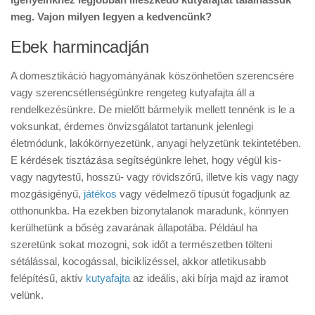
meg. Vajon milyen legyen a kedvencünk?
Ebek harmincadján
A domesztikáció hagyományának köszönhetően szerencsére
vagy szerencsétlenségünkre rengeteg kutyafajta áll a
rendelkezésünkre. De mielőtt bármelyik mellett tennénk is le a
voksunkat, érdemes önvizsgálatot tartanunk jelenlegi
életmódunk, lakókörnyezetünk, anyagi helyzetünk tekintetében.
E kérdések tisztázása segítségünkre lehet, hogy végül kis-
vagy nagytestű, hosszú- vagy rövidszőrű, illetve kis vagy nagy
mozgásigényű,
játékos
vagy védelmező típusút fogadjunk az
otthonunkba. Ha ezekben bizonytalanok maradunk, könnyen
kerülhetünk a bőség zavarának állapotába. Például ha
szeretünk sokat mozogni, sok időt a természetben tölteni
sétálással, kocogással, biciklizéssel, akkor atletikusabb
felépítésű, aktív
kutyafajta
az ideális, aki bírja majd az iramot
velünk.