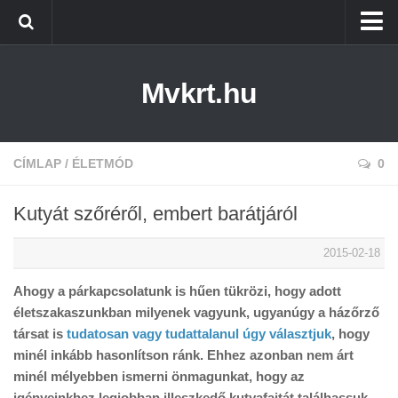
Kezdőlap
Mvkrt.hu
Miskolc
Menetrend (Miskolc) ↑
Tiszaújváros
CÍMLAP
/
ÉLETMÓD
0
Szerencs
Kutyát szőréről, embert barátjáról
Kazincbarcika
2015-02-18
Belföld
Ahogy a párkapcsolatunk is hűen tükrözi, hogy adott
Életmód
életszakaszunkban milyenek vagyunk, ugyanúgy a házőrző
társat is
tudatosan vagy tudattalanul úgy választjuk
, hogy
minél inkább hasonlítson ránk. Ehhez azonban nem árt
minél mélyebben ismerni önmagunkat, hogy az
igényeinkhez legjobban illeszkedő kutyafajtát találhassuk