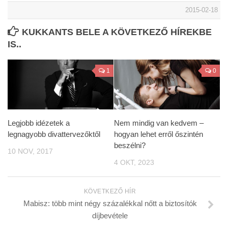
2015-02-18
KUKKANTS BELE A KÖVETKEZŐ HÍREKBE
IS..
1
0
Legjobb idézetek a
Nem mindig van kedvem –
legnagyobb divattervezőktől
hogyan lehet erről őszintén
beszélni?
10 NOV, 2017
4 OKT, 2023
KÖVETKEZŐ HÍR
Mabisz: több mint négy százalékkal nőtt a biztosítók
díjbevétele