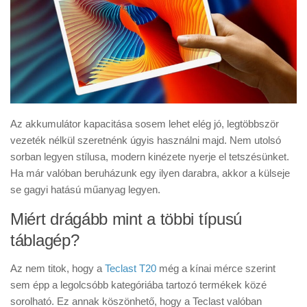
Az akkumulátor kapacitása sosem lehet elég jó, legtöbbször
vezeték nélkül szeretnénk úgyis használni majd. Nem utolsó
sorban legyen stílusa, modern kinézete nyerje el tetszésünket.
Ha már valóban beruházunk egy ilyen darabra, akkor a külseje
se gagyi hatású műanyag legyen.
Miért drágább mint a többi típusú
táblagép?
Az nem titok, hogy a
Teclast T20
még a kínai mérce szerint
sem épp a legolcsóbb kategóriába tartozó termékek közé
sorolható. Ez annak köszönhető, hogy a Teclast valóban