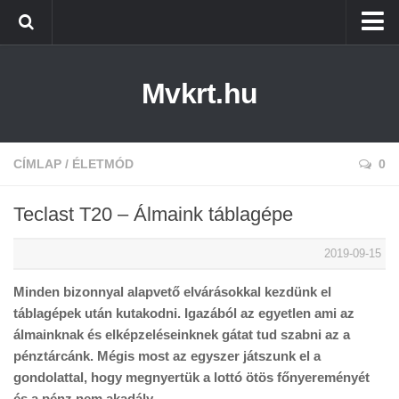
Kezdőlap
Mvkrt.hu
Miskolc
Menetrend (Miskolc) ↑
Tiszaújváros
CÍMLAP
/
ÉLETMÓD
0
Szerencs
Teclast T20 – Álmaink táblagépe
Kazincbarcika
2019-09-15
Belföld
Minden bizonnyal alapvető elvárásokkal kezdünk el
Életmód
táblagépek után kutakodni. Igazából az egyetlen ami az
álmainknak és elképzeléseinknek gátat tud szabni az a
pénztárcánk. Mégis most az egyszer játszunk el a
gondolattal, hogy megnyertük a lottó ötös főnyereményét
és a pénz nem akadály.