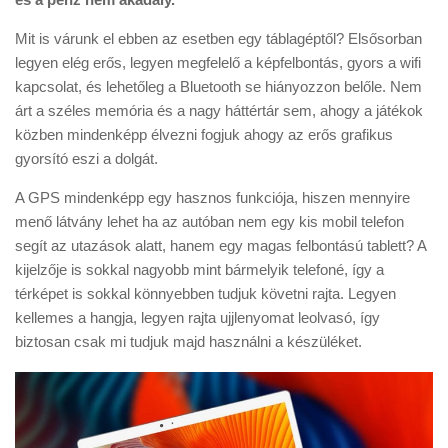
Mit is várunk el ebben az esetben egy táblagéptől? Elsősorban
legyen elég erős, legyen megfelelő a képfelbontás, gyors a wifi
kapcsolat, és lehetőleg a Bluetooth se hiányozzon belőle. Nem
árt a széles memória és a nagy háttértár sem, ahogy a játékok
közben mindenképp élvezni fogjuk ahogy az erős grafikus
gyorsító eszi a dolgát.
A GPS mindenképp egy hasznos funkciója, hiszen mennyire
menő látvány lehet ha az autóban nem egy kis mobil telefon
segít az utazások alatt, hanem egy magas felbontású tablett? A
kijelzője is sokkal nagyobb mint bármelyik telefoné, így a
térképet is sokkal könnyebben tudjuk követni rajta. Legyen
kellemes a hangja, legyen rajta ujjlenyomat leolvasó, így
biztosan csak mi tudjuk majd használni a készüléket.