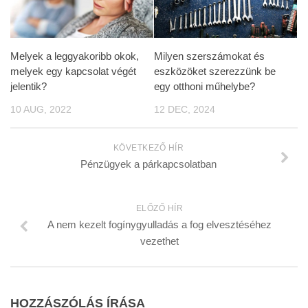
Melyek a leggyakoribb okok,
Milyen szerszámokat és
melyek egy kapcsolat végét
eszközöket szerezzünk be
jelentik?
egy otthoni műhelybe?
10 AUG, 2022
12 DEC, 2024
KÖVETKEZŐ HÍR
Pénzügyek a párkapcsolatban
ELŐZŐ HÍR
A nem kezelt fogínygyulladás a fog elvesztéséhez
vezethet
HOZZÁSZÓLÁS ÍRÁSA