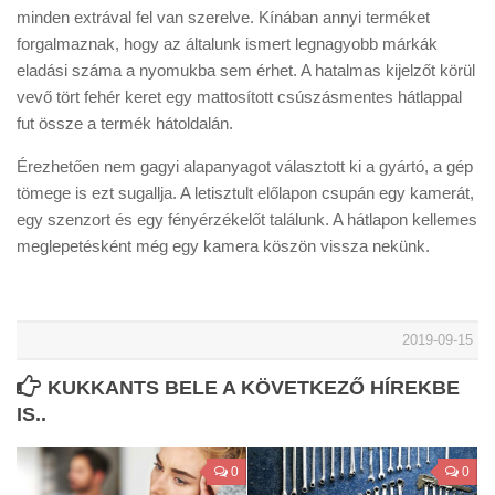
minden extrával fel van szerelve. Kínában annyi terméket
forgalmaznak, hogy az általunk ismert legnagyobb márkák
eladási száma a nyomukba sem érhet. A hatalmas kijelzőt körül
vevő tört fehér keret egy mattosított csúszásmentes hátlappal
fut össze a termék hátoldalán.
Érezhetően nem gagyi alapanyagot választott ki a gyártó, a gép
tömege is ezt sugallja. A letisztult előlapon csupán egy kamerát,
egy szenzort és egy fényérzékelőt találunk. A hátlapon kellemes
meglepetésként még egy kamera köszön vissza nekünk.
2019-09-15
KUKKANTS BELE A KÖVETKEZŐ HÍREKBE
IS..
0
0