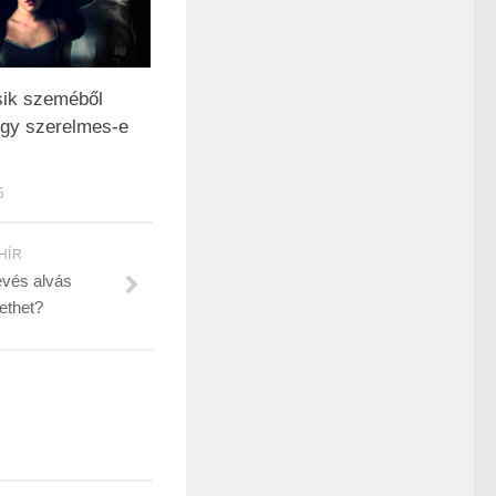
ik szeméből
hogy szerelmes-e
5
HÍR
evés alvás
ethet?