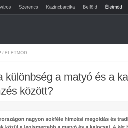
jváros
Szerencs
Kazincbarcika
Belföld
Életmód
P
/
ÉLETMÓD
a különbség a matyó és a ka
zés között?
országon nagyon sokféle hímzési megoldás és tradíc
k közül a legismertebb a matyó és a kalocsai. A két