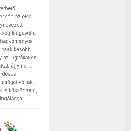
vethető
ocsán az első
ynevezett
 segítségével a
a hagyományos
ek csak később
y az ingvállakon.
akkal, úgymond
kérdéses
leségei voltak,
ek is köszönhető,
ingálással.