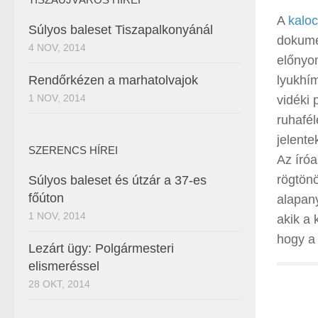
A
kalo
Súlyos baleset Tiszapalkonyánál
dokume
4 NOV, 2014
előnyo
Rendőrkézen a marhatolvajok
lyukhím
1 NOV, 2014
vidéki
ruhafél
jelente
SZERENCS HÍREI
Az íróa
rögtönö
Súlyos baleset és útzár a 37-es
főúton
alapany
1 NOV, 2014
akik a 
hogy a 
Lezárt ügy: Polgármesteri
elismeréssel
28 OKT, 2014