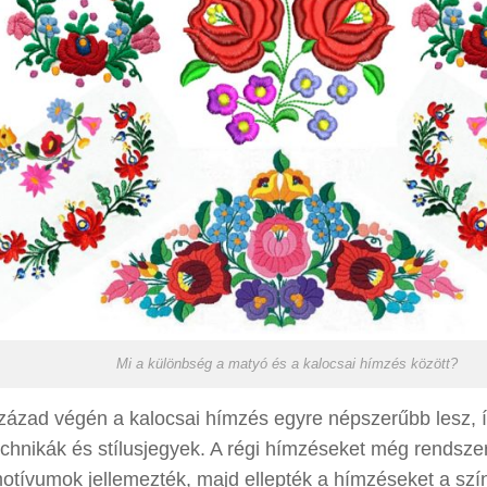
Mi a különbség a matyó és a kalocsai hímzés között?
század végén a kalocsai hímzés egyre népszerűbb lesz, 
echnikák és stílusjegyek. A régi hímzéseket még rendszeri
otívumok jellemezték, majd ellepték a hímzéseket a szín