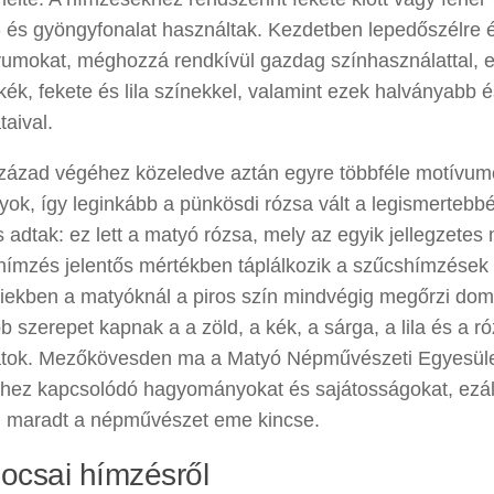
 és gyöngyfonalat használtak. Kezdetben lepedőszélre és
umokat, méghozzá rendkívül gazdag színhasználattal, ezá
kék, fekete és lila színekkel, valamint ezek halványabb 
taival.
század végéhez közeledve aztán egyre többféle motívum
ok, így leginkább a pünkösdi rózsa vált a legismertebb
s adtak: ez lett a matyó rózsa, mely az egyik jellegzetes 
hímzés jelentős mértékben táplálkozik a szűcshímzések v
iekben a matyóknál a piros szín mindvégig megőrzi domi
 szerepet kapnak a a zöld, a kék, a sárga, a lila és a r
atok. Mezőkövesden ma a Matyó Népművészeti Egyesület
hez kapcsolódó hagyományokat és sajátosságokat, ezál
n maradt a népművészet eme kincse.
locsai hímzésről