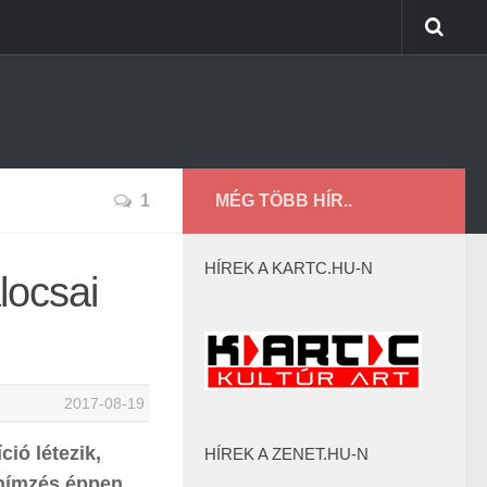
1
MÉG TÖBB HÍR..
HÍREK A KARTC.HU-N
locsai
2017-08-19
ió létezik,
HÍREK A ZENET.HU-N
 hímzés éppen