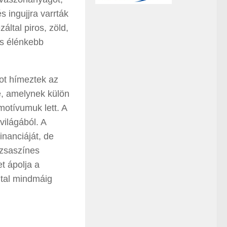
 ingujjra varrták
ltal piros, zöld,
és élénkebb
ot hímeztek az
é, amelynek külön
motívumuk lett. A
ilágából. A
nanciáját, de
ózsaszínes
 ápolja a
tal mindmáig