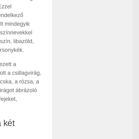
Ezzel
rendelkező
lt mindegyik
s színnevekkel
szín, libazöld,
ársonykék.
ezett a
t a csillagvirág,
ácska, a rózsa, a
irágot ábrázoló
ejeket,
 két