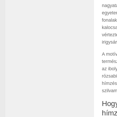
nagyat
egyete
fonalak
kalocsa
vértezt
irigys
A motív
termész
az ibol
rózsabi
hímzése
szilvam
Hogy
hímz