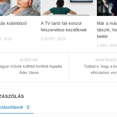
tás különböző
A TV tartó fali konzol
Már a más
felszerelése kezdőknek
látszik, 
beléd
T, 2019
3 SZEPT, 2015
1 DEC, 201
ELŐZŐ HÍR
KÖVETKEZŐ 
gyar művek külföldi fordítóit fogadta
Tudtad-e, hogy a k
Áder János
elhízáshoz vez
ZÁSZÓLÁS
zzászólások
1