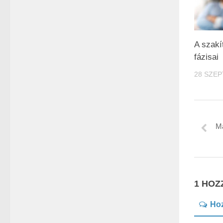
A szakí
fázisai
28 SZEP
Ma
1 HOZ
Ho