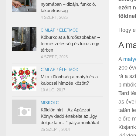
nyomában – dizájn, funkció,
ezért 
takarékosság
földne
4 SZEPT, 2025
Hogy ez
CÍMLAP
/
ÉLETMÓD
Kőburkolat a fürdőszobában –
A ma
természetesség és luxus egy
térben
4 SZEPT, 2025
A
maty
200 éve
CÍMLAP
/
ÉLETMÓD
rá a sz
Mi a különbség a matyó és a
kalocsai hímzés között?
bimbók
19 AUG, 2017
Tard té
as évek
MISKOLC
Küldjön hírt – Az Apáczai
talán l
Könyvkiadó értékelte az „Így
előre 
dolgoztam…” pályamunkákat
Kisjank
25 SZEPT, 2014
kiérdem