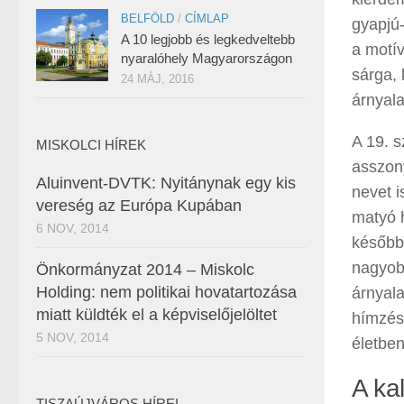
BELFÖLD
/
CÍMLAP
gyapjú-
A 10 legjobb és legkedveltebb
a motív
nyaralóhely Magyarországon
sárga, 
24 MÁJ, 2016
árnyala
A 19. 
MISKOLCI HÍREK
asszony
Aluinvent-DVTK: Nyitánynak egy kis
nevet i
vereség az Európa Kupában
matyó 
6 NOV, 2014
később
nagyobb
Önkormányzat 2014 – Miskolc
Holding: nem politikai hovatartozása
árnyal
miatt küldték el a képviselőjelöltet
hímzés
5 NOV, 2014
életbe
A ka
TISZAÚJVÁROS HÍREI