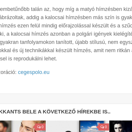
zembetűnőbb talán az, hogy míg a matyó hímzésben kizá
ábrázoltak, addig a kalocsai hímzésben más szín is gyakr
ímzés ezen felül mindig előrajzolással készült és a sz
 ki, a kalocsai hímzés azonban a polgári igények kielégítés
 gyakran tanfolyamokon tanított, újabb stílusú, nem egy
kkal és új technikákkal készült hímzés, amit nem ritkán 
el is reprodukálni lehet.
oráció:
cegespolo.eu
KKANTS BELE A KÖVETKEZŐ HÍREKBE IS..
0
0