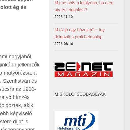
Mit ne önts a lefolyóba, ha nem
olott ég és
akarsz dugulást?
2025-11-10
Mitől jó egy házalap? – így
dolgozik a profi betonalap
2025-08-10
 ami nagyjából
ginkább jellemzők
 a matyórózsa, a
 Szentistván és
Csúcsra az 1900-
MISKOLCI SEOBAGLYAK
 matyó hímzés
olgoztak, akik
tebb képviselő
ere díjat is
r vászonanyagot,