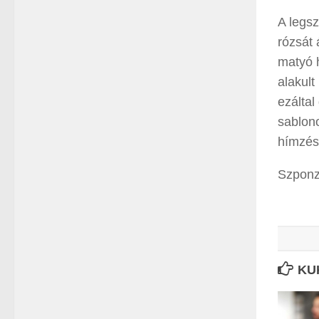
A legs
rózsát 
matyó h
alakult
ezáltal
sablono
hímzéss
Szponz
KU