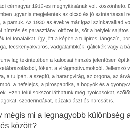
ádi cérnagyár 1912-es megnyitásának volt köszönhető. 
mben ugyanis megjelentek az olcsó és jó színtartással 
, a pamuk. Az 1930-as évekre már igazi színkavalkád vo
i hímzés és parasztlányi öltözet is, sőt a helyiek sajáto
ék fel fonalaikat, így jött a képbe a tulipiros, lángszín, bor
árga, fecskenyakvörös, vadgalambkék, gálickék vagy a b
umvilág tekintetében a kalocsai hímzés jelentősen építk
etábrázolásból, főként a virágmotívumokból. Jellemző vol
ya, a tulipán, a szegfű, a harangvirág, az orgona, az árv
mbó, a nefelejcs, a pirospaprika, a bogyók és a gyöngyv
k. Ezen felül sokszor láthatunk még nyolcasokat, szőlőf
agokat, szederindákat, búzakalászt és harcsát is.
 mégis mi a legnagyobb különbség a
és között?