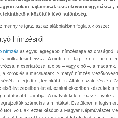
nagyon sokan hajlamosak összekeverni egymással, h
k tekinthető a közöttük lévő különbség.
 mennyire igaz, azt az alábbiakban foglaltuk össze:
tyó hímzésről
ó hímzés
az egyik legrégebbi hímzésfajta az országból,
s múltra tekint vissza. A motívumvilág tekintetében a le
ívrózsa, a cserfarózsa, a cipe – vagy cipő –, a madarak,
, a körök és a macskafark. A matyó hímzés Mezőkövesd,
rségében terjedt el, leginkább az Alföld északi részén. 
 első évtizedeiben ért el, ezáltal ekkoriban készültek a
egmutatósabb darabjai. A matyók külön íróasszonyokkal d
megrajzolták számukra a mintákat. Esetükben a legismer
ó Bori volt, aki ezzel később a Magyar Népművészet Mest
elte. A hímzésekhez rendszerint fekete klott vagy fehé