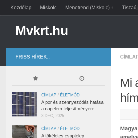
Kezdőlap
Miskolc
Menetrend (Miskolc) ↑
Tiszaú
Mvkrt.hu
FRISS HÍREK..
CÍMLA
Mi 
hím
CÍMLAP
/
ÉLETMÓD
A por és szennyeződés hatása
a napelem teljesítményére
3 DEC, 2025
Magyar
CÍMLAP
/
ÉLETMÓD
A tökéletes csaptelep
amelye