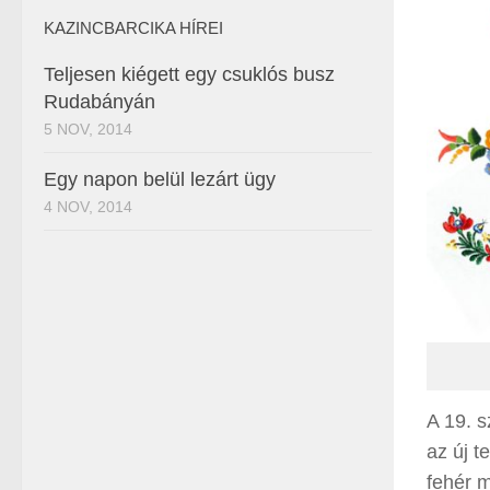
KAZINCBARCIKA HÍREI
Teljesen kiégett egy csuklós busz
Rudabányán
5 NOV, 2014
Egy napon belül lezárt ügy
4 NOV, 2014
A 19. 
az új t
fehér m