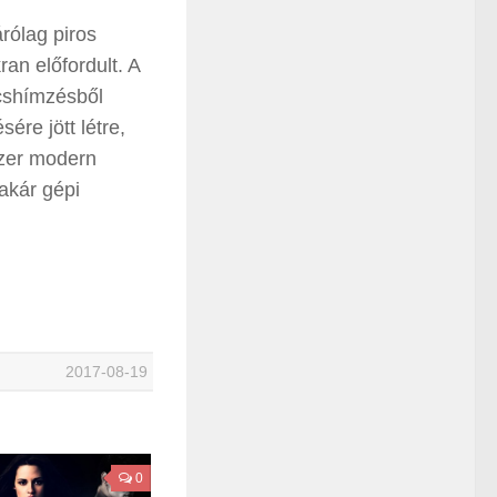
rólag piros
an előfordult. A
űcshímzésből
ére jött létre,
szer modern
akár gépi
2017-08-19
0