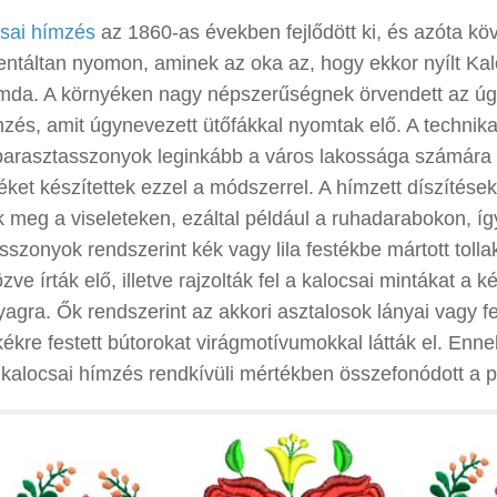
csai hímzés
az 1860-as években fejlődött ki, és azóta kö
ntáltan nyomon, aminek az oka az, hogy ekkor nyílt Kal
mda. A környéken nagy népszerűségnek örvendett az úg
zés, amit úgynevezett ütőfákkal nyomtak elő. A technika
 parasztasszonyok leginkább a város lakossága számár
éket készítettek ezzel a módszerrel. A hímzett díszítés
k meg a viseleteken, ezáltal például a ruhadarabokon, íg
sszonyok rendszerint kék vagy lila festékbe mártott toll
zve írták elő, illetve rajzolták fel a kalocsai mintákat a 
agra. Ők rendszerint az akkori asztalosok lányai vagy fe
kékre festett bútorokat virágmotívumokkal látták el. Enn
kalocsai hímzés rendkívüli mértékben összefonódott a p