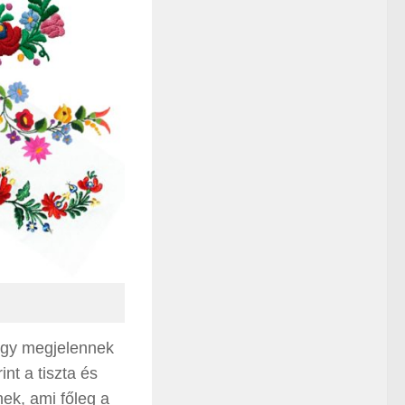
így megjelennek
nt a tiszta és
ek, ami főleg a