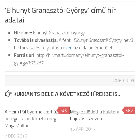
'Elhunyt Granasztói György' című hír
adatai
Hír címe:
Elhunyt Granasztói György
Tovább is olvashatja:
A fenti '
Elhunyt Granasztói György
' nevű
hír forrása és folytatása
ezen
az oldalon érhető el
Forrás url:
http://hir.ma/tudomany/elhunyt-granasztoi-
gyorgy/679287
2016-08-09
KUKKANTS BELE A KÖVETKEZŐ HÍREKBE IS..
0
0
A Heim Pál Gyermekkórház
Megkezdődött a balatoni
betegeit ajándékozta meg
hajózási szezon
Mága Zoltán
15 ÁPR, 2017
7 DEC, 2016