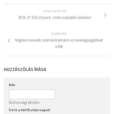
KÖVETKEZŐ HÍR
BUX: 27 532,49 pont, +0,64 százalék záráskor
ELŐZŐ HÍR
Migráns tanulók számáról kérdezi az iskolaigazgatókat
a Klik
HOZZÁSZÓLÁS ÍRÁSA
Név
Biztonsági kérdés:
Írd le a hétfő utáni napot!