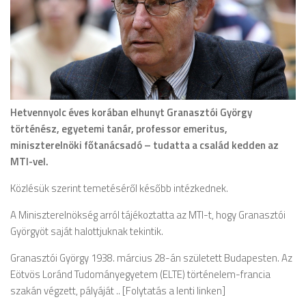
Hetvennyolc éves korában elhunyt Granasztói György
történész, egyetemi tanár, professor emeritus,
miniszterelnöki főtanácsadó – tudatta a család kedden az
MTI-vel.
Közlésük szerint temetéséről később intézkednek.
A Miniszterelnökség arról tájékoztatta az MTI-t, hogy Granasztói
Györgyöt saját halottjuknak tekintik.
Granasztói György 1938. március 28-án született Budapesten. Az
Eötvös Loránd Tudományegyetem (ELTE) történelem-francia
szakán végzett, pályáját .. [Folytatás a lenti linken]