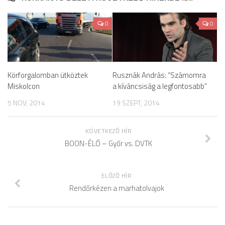
0
0
Körforgalomban ütköztek
Rusznák András: “Számomra
Miskolcon
a kíváncsiság a legfontosabb”
5 NOV, 2014
19 SZEPT, 2014
KÖVETKEZŐ HÍR
BOON-ÉLŐ – Győr vs. DVTK
ELŐZŐ HÍR
Rendőrkézen a marhatolvajok