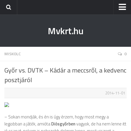
Kezdőlap
Mvkrt.hu
Miskolc
Menetrend (Miskolc) ↑
Tiszaújváros
MISKOLC
0
Szerencs
Győr vs. DVTK – Kádár a meccsről, a kedvenc
Kazincbarcika
posztjáról
Belföld
2014-11-01
Életmód
– Sokan mondják, és én is úgy érzem, hogy most megy a
legjobban a játék, amióta
Diósgyőrben
vagyok, de ha nem lenne itt
jó csapat, nekem is nehezebb dolgom lenne, most viszont a