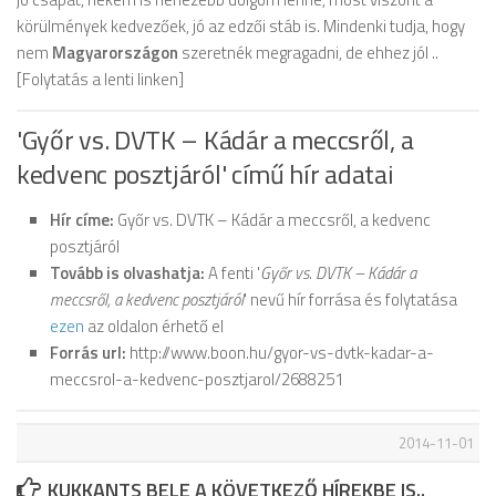
körülmények kedvezőek, jó az edzői stáb is. Mindenki tudja, hogy
nem
Magyarországon
szeretnék megragadni, de ehhez jól ..
[Folytatás a lenti linken]
'Győr vs. DVTK – Kádár a meccsről, a
kedvenc posztjáról' című hír adatai
Hír címe:
Győr vs. DVTK – Kádár a meccsről, a kedvenc
posztjáról
Tovább is olvashatja:
A fenti '
Győr vs. DVTK – Kádár a
meccsről, a kedvenc posztjáról
' nevű hír forrása és folytatása
ezen
az oldalon érhető el
Forrás url:
http://www.boon.hu/gyor-vs-dvtk-kadar-a-
meccsrol-a-kedvenc-posztjarol/2688251
2014-11-01
KUKKANTS BELE A KÖVETKEZŐ HÍREKBE IS..