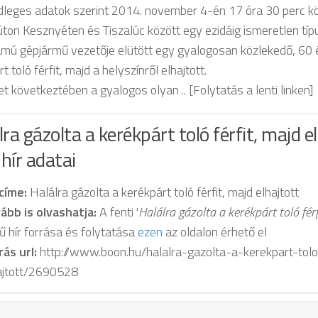
dleges adatok szerint 2014. november 4-én 17 óra 30 perc kö
ton Kesznyéten és Tiszalúc között egy ezidáig ismeretlen típ
mú gépjármű vezetője elütött egy gyalogosan közlekedő, 60 év
t toló férfit, majd a helyszínről elhajtott.
t következtében a gyalogos olyan .. [Folytatás a lenti linken]
lra gázolta a kerékpárt toló férfit, majd el
hír adatai
 címe:
Halálra gázolta a kerékpárt toló férfit, majd elhajtott
ább is olvashatja:
A fenti '
Halálra gázolta a kerékpárt toló férf
ű hír forrása és folytatása
ezen
az oldalon érhető el
rás url:
http://www.boon.hu/halalra-gazolta-a-kerekpart-tolo
ajtott/2690528