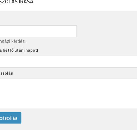
SZÓLÁS ÍRÁSA
nsági kérdés:
 a hétfő utáni napot!
szólás