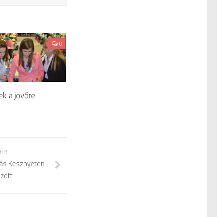
0
ek a jövőre
HÍR
ás Kesznyéten
özött