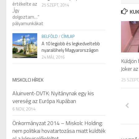
25 SZEPT, 2014
KUK
BELFÖLD
/
CÍMLAP
A 10 legjobb és legkedveltebb
nyaralóhely Magyarországon
24 MÁJ, 2016
Küldjön 
Joker a
25 SZEPT
MISKOLCI HÍREK
Aluinvent-DVTK: Nyitánynak egy kis
vereség az Európa Kupában
6 NOV, 2014
Önkormányzat 2014 – Miskolc Holding:
nem politikai hovatartozása miatt küldték
el a képviselőjelöltet