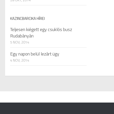
KAZINCBARCIKA HÍREI
Teljesen kiégett egy csuklós busz
Rudabányán
5 NOV, 2014
Egy napon belül lezárt ügy
4 NOV, 2014