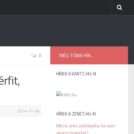
0
MÉG TÖBB HÍR..
HÍREK A KARTC.HU-N
rfit,
2014-11-04
HÍREK A ZENET.HU-N
Mit ne önts a lefolyóba, ha nem
akarsz dugulást?