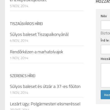
HOZZÁ
5 NOV, 2014
Név
TISZAÚJVÁROS HÍREI
Bizto
Súlyos baleset Tiszapalkonyánál
Írd le
4 NOV, 2014
Rendőrkézen a marhatolvajok
1 NOV, 2014
Hozzá
SZERENCS HÍREI
Súlyos baleset és útzár a 37-es főúton
1 NOV, 2014
Lezárt ügy: Polgármesteri elismeréssel
28 OKT, 2014