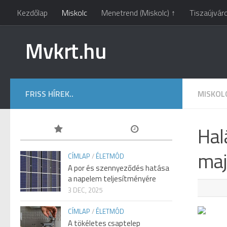
Kezdőlap
Miskolc
Menetrend (Miskolc) ↑
Tiszaújvár
Mvkrt.hu
FRISS HÍREK..
MISKOL
Halá
maj
CÍMLAP
/
ÉLETMÓD
A por és szennyeződés hatása
a napelem teljesítményére
3 DEC, 2025
CÍMLAP
/
ÉLETMÓD
A tökéletes csaptelep