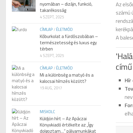
Az első
nyomában – dizájn, funkció,
takarékosság
számú ú
4 SZEPT, 2025
rendszá
kerékpár
CÍMLAP
/
ÉLETMÓD
Kőburkolat a fürdőszobában –
A balese
természetesség és luxus egy
térben
'Halá
4 SZEPT, 2025
című 
CÍMLAP
/
ÉLETMÓD
Mi a különbség a matyó és a
Hír
kalocsai hímzés között?
Tov
19 AUG, 2017
nev
For
MISKOLC
elh
Küldjön hírt – Az Apáczai
Könyvkiadó értékelte az „Így
dolgoztam…” pályamunkákat