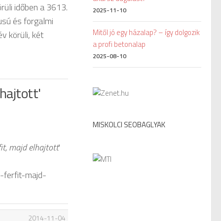
rüli időben a 3613.
2025-11-10
usú és forgalmi
Mitől jó egy házalap? – így dolgozik
 körüli, két
a profi betonalap
2025-08-10
hajtott'
MISKOLCI SEOBAGLYAK
it, majd elhajtott
'
-ferfit-majd-
2014-11-04