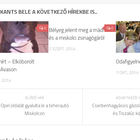
KANTS BELE A KÖVETKEZŐ HÍREKBE IS..
0
0
Bélyeg jelent meg a mádi
és a miskolci zsinagógáról
2 SZEPT, 2014
hírt – Elkóborolt
Odafigyeln
z Avason
7 OKT, 2014
, 2014
ELŐZŐ HÍR
KÖVETKEZŐ 
Opel oldalát gyalulta le a teherautó
Cserbenhagyásos gázol
Miskolcon
és Tiszalúc k