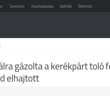
os
Szerencs
Kazincbarcika
Belföld
Életmód
C
lra gázolta a kerékpárt toló fé
d elhajtott