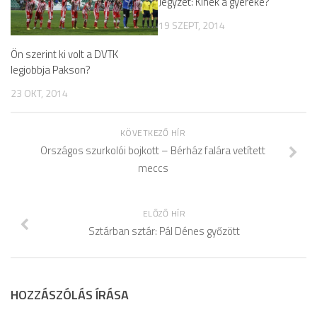
Jegyzet: Kinek a gyereke?
19 SZEPT, 2014
Ön szerint ki volt a DVTK
legjobbja Pakson?
23 OKT, 2014
KÖVETKEZŐ HÍR
Országos szurkolói bojkott – Bérház falára vetített
meccs
ELŐZŐ HÍR
Sztárban sztár: Pál Dénes győzött
HOZZÁSZÓLÁS ÍRÁSA