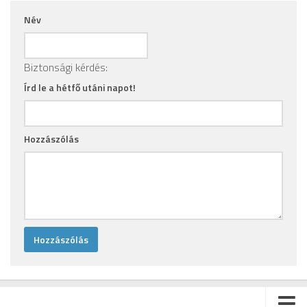
Név
Biztonsági kérdés:
Írd le a hétfő utáni napot!
Hozzászólás