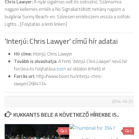
Chris Lawyer:
A nyár izgalmas volt és sokszínű. Számomra
nagyon kellemes emlék a No Signallal töltött nehány napom a
bulgáriai Sunny Beach-en. Szívesen emlékszem vissza a siófoki
Lights .. [Folytatás a lenti linken]
'Interjú: Chris Lawyer' című hír adatai
Hír címe:
Interjú: Chris Lawyer
Tovább is olvashatja:
A fenti '
Interjú: Chris Lawyer
' nevű hír
forrása és folytatása
ezen
az oldalon érhető el
Forrás url:
http://www.boon.hu/interju-chris-
lawyer/2684134
2014-10-27
KUKKANTS BELE A KÖVETKEZŐ HÍREKBE IS..
0
0