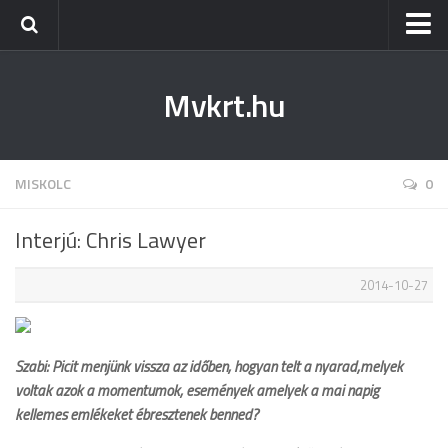
Kezdőlap
Mvkrt.hu
Miskolc
Menetrend (Miskolc) ↑
Tiszaújváros
MISKOLC
0
Szerencs
Interjú: Chris Lawyer
Kazincbarcika
2014-10-27
Belföld
Életmód
Szabi: Picit menjünk vissza az időben, hogyan telt a nyarad,melyek
voltak azok a momentumok, események amelyek a mai napig
kellemes emlékeket ébresztenek benned?