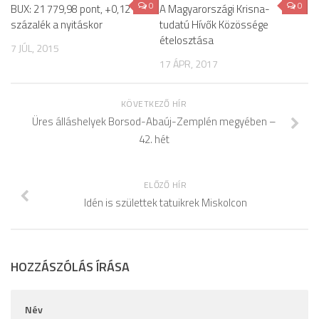
0
0
BUX: 21 779,98 pont, +0,12
A Magyarországi Krisna-
százalék a nyitáskor
tudatú Hívők Közössége
ételosztása
7 JÚL, 2015
17 ÁPR, 2017
KÖVETKEZŐ HÍR
Üres álláshelyek Borsod-Abaúj-Zemplén megyében –
42. hét
ELŐZŐ HÍR
Idén is születtek tatuikrek Miskolcon
HOZZÁSZÓLÁS ÍRÁSA
Név