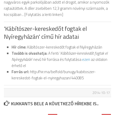
nagyváros egyik parkolójában adott el drogot, amikor a nyomozók
rajtaütöttek. A díler zsebében 12,3 gramm növényi származék, a
kocsijában .. [Folytatás a lenti linken]
'Kábítószer-kereskedőt fogtak el
Nyíregyházán' című hír adatai
Hír címe:
Kábítószer-kereskedőt fogtak el Nyíregyházán
Tovább is olvashatja:
A fenti '
Kábítószer-kereskedőt fogtak el
Nyíregyházán
' nevű hír forrása és folytatása
ezen
az oldalon
érhető el
Forrás url:
http://hir.ma/belfold/bunugy/kabitoszer-
kereskedot-fogtak-el-nyiregyhazan/440085
2014-10-17
KUKKANTS BELE A KÖVETKEZŐ HÍREKBE IS..