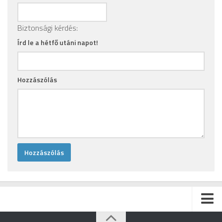
Biztonsági kérdés:
Írd le a hétfő utáni napot!
Hozzászólás
Kezdőlap