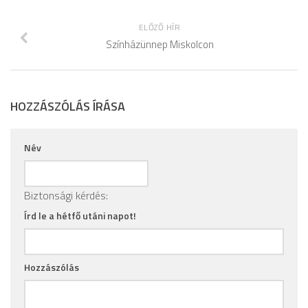
ELŐZŐ HÍR
Színházünnep Miskolcon
HOZZÁSZÓLÁS ÍRÁSA
Név
Biztonsági kérdés:
Írd le a hétfő utáni napot!
Hozzászólás