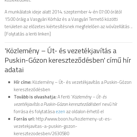
A munkálatok ideje alatt 2014. szeptember 4-én 07:00 órától
15:00 óráig a Vasgyári Kórház és a Vasgyári Temető közötti
területen az előzetes kiértesítésnek megfelelően az ivóvízellátás ..
[Folytatás a lenti linken]
'Közlemény – Út- és vezetékjavítás a
Puskin-Gózon kereszteződésben' című hír
adatai
Hír címe:
Közlemény – Út- és vezetékjavítás a Puskin-Gózon
kereszteződésben
Tovább is olvashatja:
A fenti '
Közlemény – Út- és
vezetékjavítás a Puskin-Gózon kereszteződésben
' nevű hír
forrása és folytatása
ezen
az oldalon érhető el
Forrás url:
http://www.boon.hu/kozlemeny-ut-es-
vezetekjavitas-a-puskin-gozon-
keresztezodesben/2630580