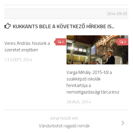
2014-09-03
KUKKANTS BELE A KÖVETKEZŐ HÍREKBE IS..
0
0
Veres András: hiszünk a
szeretet erejében
13 SZEPT, 2014
Varga Mihály: 2015-től a
szakképző iskolák
fenntartója a
nemzetgazdasági tárca lesz
28 AUG, 2014
KÖVETKEZŐ HÍR
Vándorbotot ragadó romák