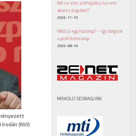
Mit ne önts a lefolyóba, ha nem
akarsz dugulást?
2025-11-10
Mitől jó egy házalap? – így dolgozik
a profi betonalap
2025-08-10
MISKOLCI SEOBAGLYAK
eményezett
 Irodán (NVI)