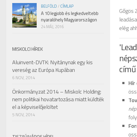
BELFÖLD
/
CÍMLAP
Gőgös Zo
A 10 legjobb és legkedveltebb
leadása
nyaralóhely Magyarországon
24 MÁJ, 2016
elég ahh
'Lead
MISKOLCI HÍREK
néps
Aluinvent-DVTK: Nyitánynak egy kis
című 
vereség az Európa Kupában
6 NOV, 2014
Hír
Önkormányzat 2014 – Miskolc Holding:
öss
nem politikai hovatartozása miatt küldték
Tov
el a képviselőjelöltet
nép
5 NOV, 2014
fol
For
oss
TISZAÚJVÁROS HÍREI