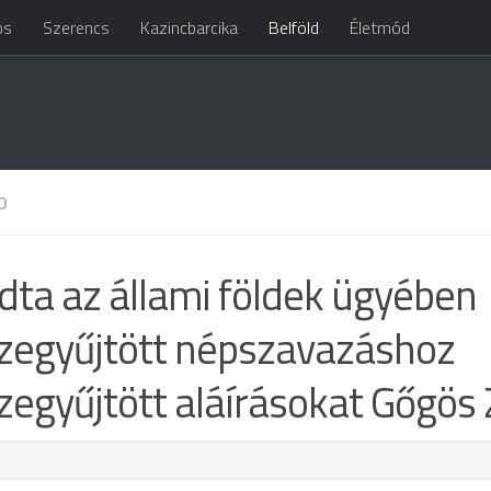
os
Szerencs
Kazincbarcika
Belföld
Életmód
D
dta az állami földek ügyében
zegyűjtött népszavazáshoz
zegyűjtött aláírásokat Gőgös 