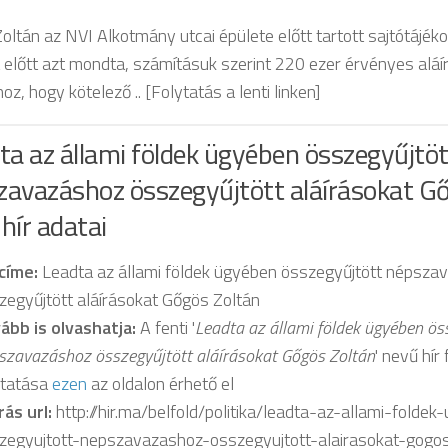
ltán az NVI Alkotmány utcai épülete előtt tartott sajtótájéko
 előtt azt mondta, számításuk szerint 220 ezer érvényes aláír
oz, hogy kötelező .. [Folytatás a lenti linken]
ta az állami földek ügyében összegyűjtöt
zavazáshoz összegyűjtött aláírásokat Gő
hír adatai
 címe:
Leadta az állami földek ügyében összegyűjtött népsza
zegyűjtött aláírásokat Gőgös Zoltán
ább is olvashatja:
A fenti '
Leadta az állami földek ügyében ös
szavazáshoz összegyűjtött aláírásokat Gőgös Zoltán
' nevű hír
ytatása
ezen
az oldalon érhető el
rás url:
http://hir.ma/belfold/politika/leadta-az-allami-folde
zegyujtott-nepszavazashoz-osszegyujtott-alairasokat-gog