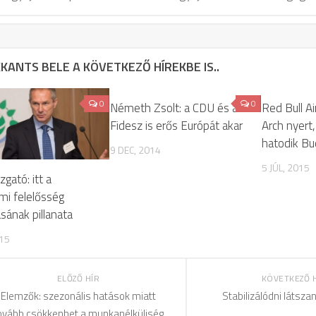
KANTS BELE A KÖVETKEZŐ HÍREKBE IS..
0
0
Németh Zsolt: a CDU és a
Red Bull A
Fidesz is erős Európát akar
Arch nyert
hatodik B
9 DEC, 2014
5 JÚL, 2015
gató: itt a
mi felelősség
ásának pillanata
015
ELŐZŐ HÍR
KÖVETKEZŐ 
Elemzők: szezonális hatások miatt
Stabilizálódni látsza
ovább csökkenhet a munkanélküliség