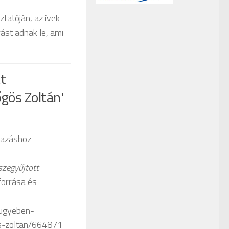
ztatóján, az ívek
ást adnak le, ami
t
gös Zoltán'
vazáshoz
szegyűjtött
 forrása és
k-ugyeben-
os-zoltan/664871