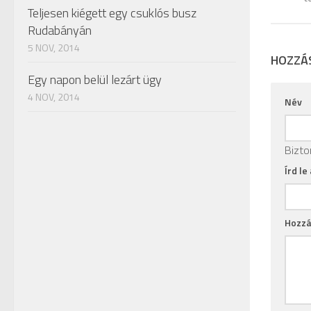
Teljesen kiégett egy csuklós busz
Rudabányán
5 NOV, 2014
HOZZÁ
Egy napon belül lezárt ügy
4 NOV, 2014
Név
Bizto
Írd le
Hozzá