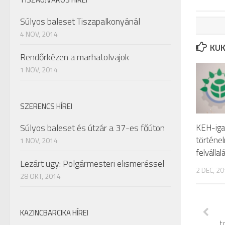
Súlyos baleset Tiszapalkonyánál
4 NOV, 2014
KUK
Rendőrkézen a marhatolvajok
1 NOV, 2014
SZERENCS HÍREI
KEH-igaz
Súlyos baleset és útzár a 37-es főúton
történel
1 NOV, 2014
felvállal
Lezárt ügy: Polgármesteri elismeréssel
2 DEC, 2
28 OKT, 2014
KAZINCBARCIKA HÍREI
t