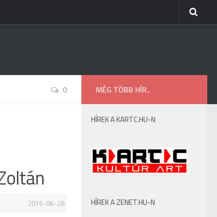
0
MÉG TÖBB HÍR..
HÍREK A KARTC.HU-N
Zoltán
HÍREK A ZENET.HU-N
2016-06-28