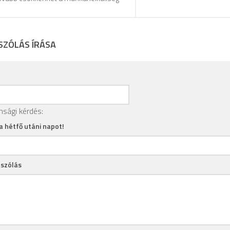
SZÓLÁS ÍRÁSA
nsági kérdés:
 a hétfő utáni napot!
szólás