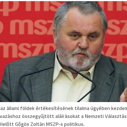
 az állami földek értékesítésének tilalma ügyében kezd
azáshoz összegyűjtött aláírásokat a Nemzeti Választási
lelőtt Gőgös Zoltán MSZP-s politikus.