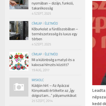
nyomában – dizájn, funkció,
takarékosság
4 SZEPT, 2025
CÍMLAP
/
ÉLETMÓD
Kőburkolat a fürdőszobában –
természetesség és luxus egy
térben
4 SZEPT, 2025
CÍMLAP
/
ÉLETMÓD
Mi a különbség a matyó és a
kalocsai hímzés között?
19 AUG, 2017
MISKOLC
Küldjön hírt – Az Apáczai
Leadta
Könyvkiadó értékelte az „Így
dolgoztam…” pályamunkákat
népszav
25 SZEPT, 2014
kedd dé