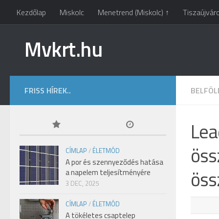
Kezdőlap
Miskolc
Menetrend (Miskolc) ↑
Tiszaújvár
Mvkrt.hu
FRISS HÍREK..
BELFÖL
Lea
öss
CÍMLAP
/
ÉLETMÓD
A por és szennyeződés hatása
öss
a napelem teljesítményére
3 DEC, 2025
CÍMLAP
/
ÉLETMÓD
A tökéletes csaptelep