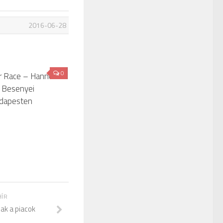
2016-06-28
0
ir Race – Hannes
, Besenyei
udapesten
HÍR
nak a piacok