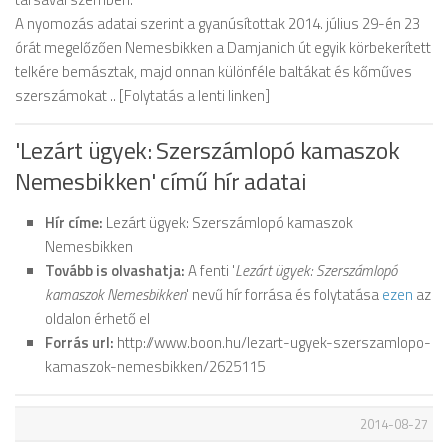
A nyomozás adatai szerint a gyanúsítottak 2014. július 29-én 23
órát megelőzően Nemesbikken a Damjanich út egyik körbekerített
telkére bemásztak, majd onnan különféle baltákat és kőműves
szerszámokat .. [Folytatás a lenti linken]
'Lezárt ügyek: Szerszámlopó kamaszok
Nemesbikken' című hír adatai
Hír címe:
Lezárt ügyek: Szerszámlopó kamaszok
Nemesbikken
Tovább is olvashatja:
A fenti '
Lezárt ügyek: Szerszámlopó
kamaszok Nemesbikken
' nevű hír forrása és folytatása
ezen
az
oldalon érhető el
Forrás url:
http://www.boon.hu/lezart-ugyek-szerszamlopo-
kamaszok-nemesbikken/2625115
2014-08-27