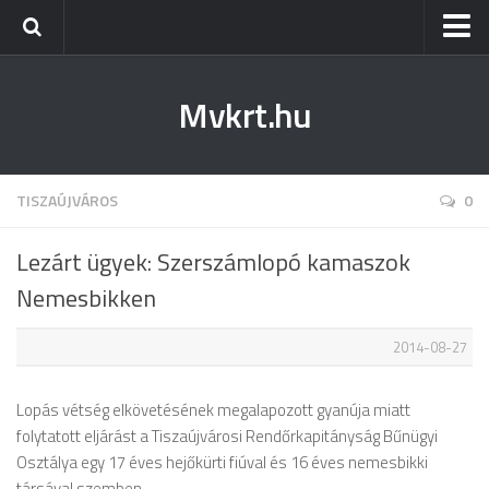
Kezdőlap
Mvkrt.hu
Miskolc
Menetrend (Miskolc) ↑
Tiszaújváros
TISZAÚJVÁROS
0
Szerencs
Lezárt ügyek: Szerszámlopó kamaszok
Kazincbarcika
Nemesbikken
Belföld
2014-08-27
Életmód
Lopás vétség elkövetésének megalapozott gyanúja miatt
folytatott eljárást a Tiszaújvárosi Rendőrkapitányság Bűnügyi
Osztálya egy 17 éves hejőkürti fiúval és 16 éves nemesbikki
társával szemben.