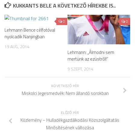
KUKKANTS BELE A KÖVETKEZŐ HÍREKBE IS..
0
0
Lehmann Bence célfotóval
nyolcadik Nanjingban
19 AUG, 2014
Lehmann: „Álmodni sem
mertünk az ezüstről!”
9 SZEPT, 2014
KÖVETKEZŐ HÍR
Miskolci Jegesmedvék: Nem állandó sorokban
ELŐZŐ HÍR
Közlemény – Hulladékgazdálkodási Közszolgáltatás
Minősítésének változása