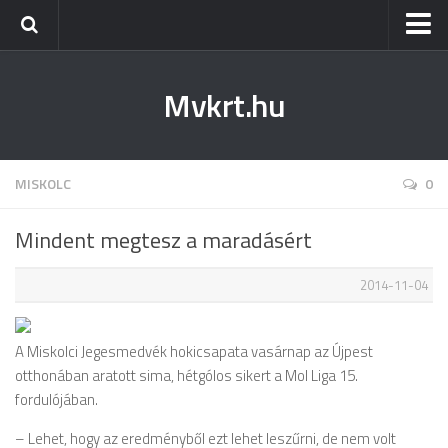
Kezdőlap
Mvkrt.hu
Miskolc
Menetrend (Miskolc) ↑
Tiszaújváros
MISKOLC
0
Szerencs
Mindent megtesz a maradásért
Kazincbarcika
2014-11-04
Belföld
Életmód
A Miskolci Jegesmedvék hokicsapata vasárnap az Újpest
otthonában aratott sima, hétgólos sikert a Mol Liga 15.
fordulójában.
– Lehet, hogy az eredményből ezt lehet leszűrni, de nem volt