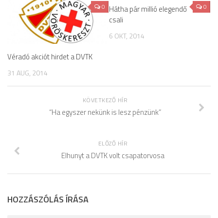
0
0
Hátha pár millió elegendő
csali
6 OKT, 2014
Véradó akciót hirdet a DVTK
31 AUG, 2014
KÖVETKEZŐ HÍR
“Ha egyszer nekünk is lesz pénzünk”
ELŐZŐ HÍR
Elhunyt a DVTK volt csapatorvosa
HOZZÁSZÓLÁS ÍRÁSA