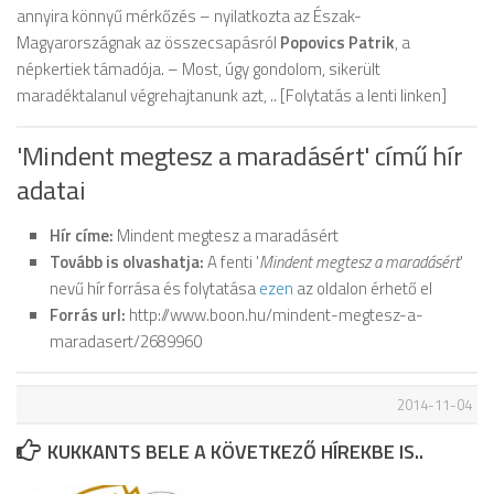
annyira könnyű mérkőzés – nyilatkozta az Észak-
Magyarországnak az összecsapásról
Popovics Patrik
, a
népkertiek támadója. – Most, úgy gondolom, sikerült
maradéktalanul végrehajtanunk azt, .. [Folytatás a lenti linken]
'Mindent megtesz a maradásért' című hír
adatai
Hír címe:
Mindent megtesz a maradásért
Tovább is olvashatja:
A fenti '
Mindent megtesz a maradásért
'
nevű hír forrása és folytatása
ezen
az oldalon érhető el
Forrás url:
http://www.boon.hu/mindent-megtesz-a-
maradasert/2689960
2014-11-04
KUKKANTS BELE A KÖVETKEZŐ HÍREKBE IS..