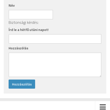
Név
Biztonsági kérdés:
Írd le a hétfő utáni napot!
Hozzászólás