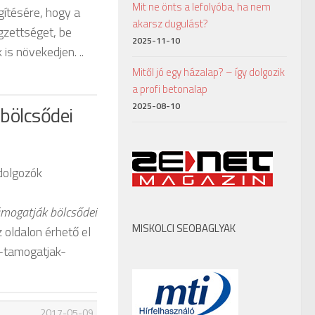
Mit ne önts a lefolyóba, ha nem
gítésére, hogy a
akarsz dugulást?
gzettséget, be
2025-11-10
s növekedjen. ..
Mitől jó egy házalap? – így dolgozik
a profi betonalap
2025-08-10
 bölcsődei
 dolgozók
támogatják bölcsődei
MISKOLCI SEOBAGLYAK
 oldalon érhető el
l-tamogatjak-
2017-05-09