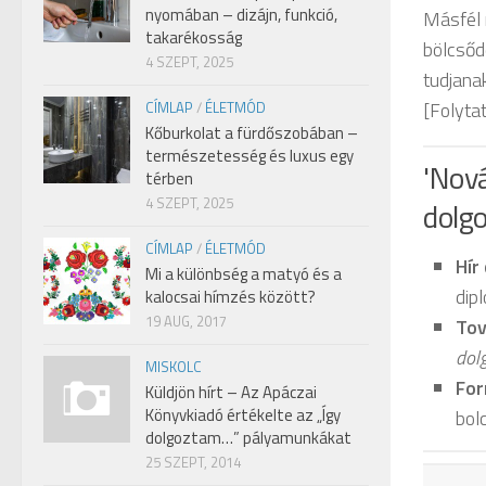
nyomában – dizájn, funkció,
Másfél m
takarékosság
bölcsőd
4 SZEPT, 2025
tudjana
[Folytat
CÍMLAP
/
ÉLETMÓD
Kőburkolat a fürdőszobában –
természetesség és luxus egy
'Nová
térben
4 SZEPT, 2025
dolgo
CÍMLAP
/
ÉLETMÓD
Hír
Mi a különbség a matyó és a
dip
kalocsai hímzés között?
19 AUG, 2017
Tov
dol
MISKOLC
For
Küldjön hírt – Az Apáczai
Könyvkiadó értékelte az „Így
bol
dolgoztam…” pályamunkákat
25 SZEPT, 2014