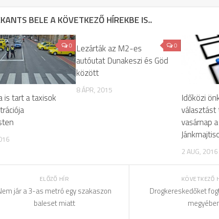
KANTS BELE A KÖVETKEZŐ HÍREKBE IS..
0
0
Lezárták az M2-es
autóutat Dunakeszi és Göd
között
8 ÁPR, 2015
 is tart a taxisok
Időközi ön
rációja
választást 
sten
vasárnap a
Jánkmajtis
2016
2 AUG, 2016
ELŐZŐ HÍR
KÖVETKEZŐ 
Nem jár a 3-as metró egy szakaszon
Drogkereskedőket fogt
baleset miatt
megyébe