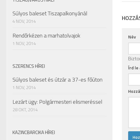
Súlyos baleset Tiszapalkonyánál
HOZZÁ
4 NOV, 2014
Rendőrkézen a marhatolvajok
Név
1 NOV, 2014
Bizto
SZERENCS HÍREI
Írd le
Súlyos baleset és útzár a 37-es főúton
1 NOV, 2014
Hozzá
Lezárt ügy: Polgármesteri elismeréssel
28 OKT, 2014
KAZINCBARCIKA HÍREI