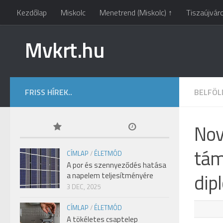
Kezdőlap
Miskolc
Menetrend (Miskolc) ↑
Tiszaújvár
Mvkrt.hu
FRISS HÍREK..
BELFÖL
Nov
tám
CÍMLAP
/
ÉLETMÓD
A por és szennyeződés hatása
dip
a napelem teljesítményére
3 DEC, 2025
CÍMLAP
/
ÉLETMÓD
A tökéletes csaptelep