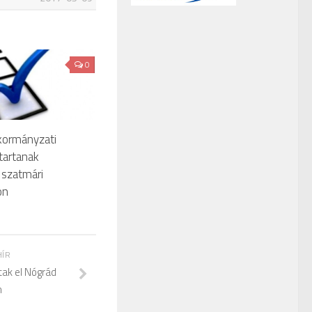
0
kormányzati
tartanak
 szatmári
on
HÍR
ak el Nógrád
n