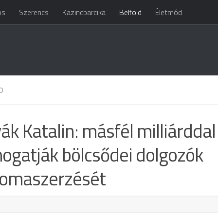
os
Szerencs
Kazincbarcika
Belföld
Életmód
D
ák Katalin: másfél milliárddal
ogatják bölcsődei dolgozók
lomaszerzését