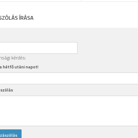
SZÓLÁS ÍRÁSA
nsági kérdés:
 a hétfő utáni napot!
szólás