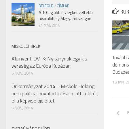
BELFÖLD
/
CÍMLAP
KUK
A 10 legjobb és legkedveltebb
nyaralóhely Magyarországon
24 MÁJ, 2016
MISKOLCI HÍREK
Továbbra
Aluinvent-DVTK: Nyitánynak egy kis
demonst
vereség az Európa Kupában
Budape
6 NOV, 2014
18 JAN, 
Önkormányzat 2014 – Miskolc Holding:
nem politikai hovatartozása miatt küldték
el a képviselőjelöltet
5 NOV, 2014
TISZAÚJVÁROS HÍREI