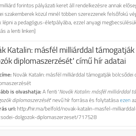
illiárd forintos pályázati keret áll rendelkezésre annak előse
ei szakemberek közül minél többen szerezzenek felsőfokú vé
k lépni a pedagógus-életpályába, ezzel anyagi megbecsülésük i
ás a lenti linken]
k Katalin: másfél milliárddal támogatják
zók diplomaszerzését' című hír adatai
 címe:
Novák Katalin: másfél milliárddal támogatják bölcsődei
lomaszerzését
ább is olvashatja:
A fenti '
Novák Katalin: másfél milliárddal 
gozók diplomaszerzését
' nevű hír forrása és folytatása
ezen
az
rás url:
http://hir.ma/belfold/novak-katalin-masfel-milliardda
csodei-dolgozok-diplomaszerzeset/717528