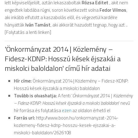
lett képviselőjelölt, aztán lekaszaboltak
Rózsa Editet
, akit nem
engedtek labdába rúgni, soron következett volna
Fedor Vilmos
,
aki inkább elfutott a kaszabolás elől, és végezetül kardélre
hányatták
Iván Tamást
, aki akkorát hazudott tegnap, hogy azt ..
[Folytatás a lenti linken]
'Önkormányzat 2014 | Közlemény –
Fidesz-KDNP: Hosszú kések éjszakái a
miskolci baloldalon' című hír adatai
Hír címe:
Önkormányzat 2014 | Közlemény – Fidesz-KDNP:
Hosszú kések éjszakái a miskolci baloldalon
Tovább is olvashatja:
A fenti '
Önkormányzat 2014 | Közlemény
– Fidesz-KDNP: Hosszú kések éjszakái a miskolci baloldalon
' nevű
hír forrása és folytatása
ezen
az oldalon érhető el
Forrás url:
http://www.boon.hu/onkormanyzat-2014-
kozlemeny-fidesz-kdnp-hosszu-kesek-ejszakai-a-
miskolci-baloldalon/2626108