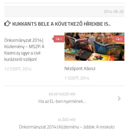
2014-08-28
KUKKANTS BELE A KÖVETKEZŐ HÍREKBE IS..
0
0
Önkormányzat 2014 |
Közlemény – MSZP: A
Kazinczy ügye a civil
kurázsiról szóljon!
Nézőpont: Káosz
12 SZEPT, 2014
1 SZEPT, 2014
KÖVETKEZŐ HÍR
Ha az EL-ben nyernének…
ELŐZŐ HÍR
Önkormányzat 2014 | Közlemény – Jobbik: A miskolci