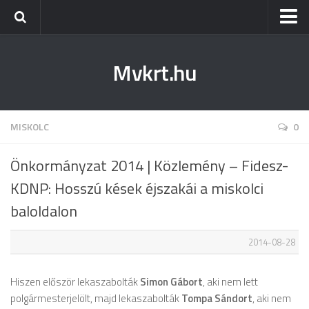
Kezdőlap
Mvkrt.hu
Miskolc
Menetrend (Miskolc) ↑
Tiszaújváros
MISKOLC
0
Szerencs
Önkormányzat 2014 | Közlemény – Fidesz-
Kazincbarcika
KDNP: Hosszú kések éjszakái a miskolci
Belföld
baloldalon
Életmód
2014-08-28
Hiszen először lekaszabolták
Simon Gábort
, aki nem lett
polgármesterjelölt, majd lekaszabolták
Tompa Sándort
, aki nem