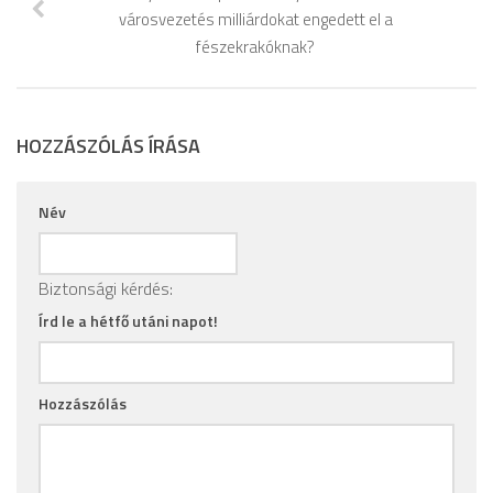
városvezetés milliárdokat engedett el a
fészekrakóknak?
HOZZÁSZÓLÁS ÍRÁSA
Név
Biztonsági kérdés:
Írd le a hétfő utáni napot!
Hozzászólás