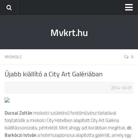
Kezdőlap
Mvkrt.hu
Miskolc
Menetrend (Miskolc) ↑
Tiszaújváros
MISKOLC
0
Szerencs
Újabb kiállító a City Art Galériában
Kazincbarcika
2014-10-01
Belföld
Életmód
Ducsai Zoltán
miskolci születésű festőművész tárlatával
folytatódik a miskolci City Hotelben alapított City Art Galéria
kiállítássorozata, péntektől. Mint ahogy azt korábban megírtuk,
dr.
Barkóczi István
a hotel tulajdonosa alapította galériát, amely egy