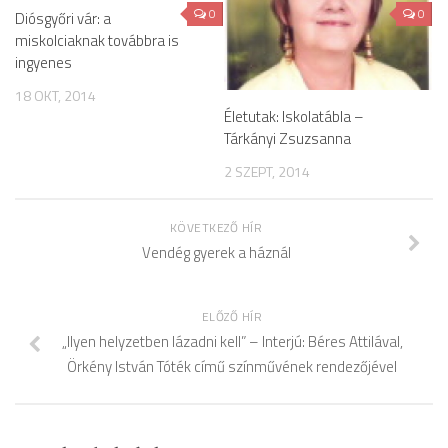
0
0
Diósgyőri vár: a
miskolciaknak továbbra is
ingyenes
18 OKT, 2014
Életutak: Iskolatábla –
Tárkányi Zsuzsanna
2 SZEPT, 2014
KÖVETKEZŐ HÍR
Vendég gyerek a háznál
ELŐZŐ HÍR
„Ilyen helyzetben lázadni kell” – Interjú: Béres Attilával,
Örkény István Tóték című színművének rendezőjével