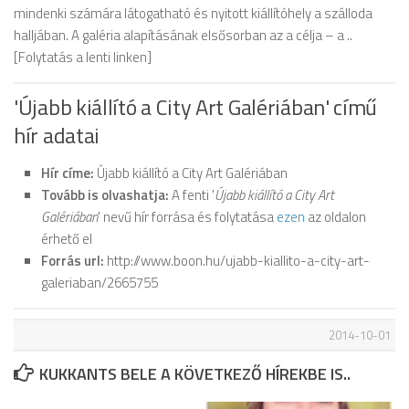
mindenki számára látogatható és nyitott kiállítóhely a szálloda
halljában. A galéria alapításának elsősorban az a célja – a ..
[Folytatás a lenti linken]
'Újabb kiállító a City Art Galériában' című
hír adatai
Hír címe:
Újabb kiállító a City Art Galériában
Tovább is olvashatja:
A fenti '
Újabb kiállító a City Art
Galériában
' nevű hír forrása és folytatása
ezen
az oldalon
érhető el
Forrás url:
http://www.boon.hu/ujabb-kiallito-a-city-art-
galeriaban/2665755
2014-10-01
KUKKANTS BELE A KÖVETKEZŐ HÍREKBE IS..