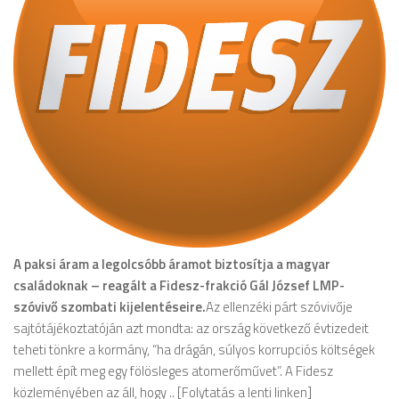
A paksi áram a legolcsóbb áramot biztosítja a magyar
családoknak – reagált a Fidesz-frakció Gál József LMP-
szóvivő szombati kijelentéseire.
Az ellenzéki párt szóvivője
sajtótájékoztatóján azt mondta: az ország következő évtizedeit
teheti tönkre a kormány, “ha drágán, súlyos korrupciós költségek
mellett épít meg egy fölösleges atomerőművet”. A Fidesz
közleményében az áll, hogy .. [Folytatás a lenti linken]