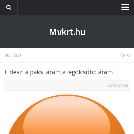
Kezdőlap
Mvkrt.hu
Miskolc
Menetrend (Miskolc) ↑
Tiszaújváros
BELFÖLD
0
Szerencs
Fidesz: a paksi áram a legolcsóbb áram
Kazincbarcika
2016-01-09
Belföld
Életmód