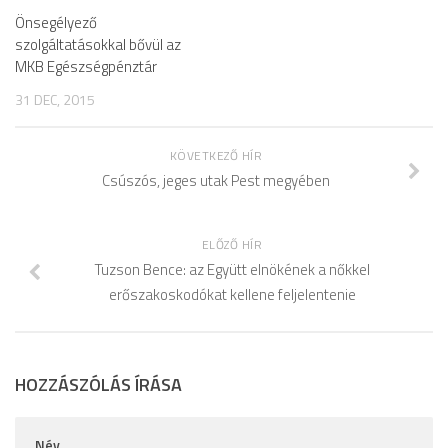
Önsegélyező
szolgáltatásokkal bővül az
MKB Egészségpénztár
31 DEC, 2015
KÖVETKEZŐ HÍR
Csúszós, jeges utak Pest megyében
ELŐZŐ HÍR
Tuzson Bence: az Együtt elnökének a nőkkel
erőszakoskodókat kellene feljelentenie
HOZZÁSZÓLÁS ÍRÁSA
Név