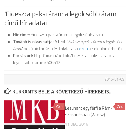
'Fidesz: a paksi áram a legolcsóbb áram'
című hír adatai
Hír címe:
Fidesz: a paksi áram a legolcsóbb áram
Tovább is olvashatja:
A fenti '
Fidesz: a paksi áram a legolcsóbb
áram
' nevű hír forrása és folytatása
ezen
az oldalon érhető el
Forrás url:
http://hir.ma/belfold/fidesz-a-paksi-aram-a-
legolcsobb-aram/606512
2016-01-09
KUKKANTS BELE A KÖVETKEZŐ HÍREKBE IS..
0
0
Lezuhant egy férfi a Rám-
szakadékban (2. rész)
11 DEC, 2016