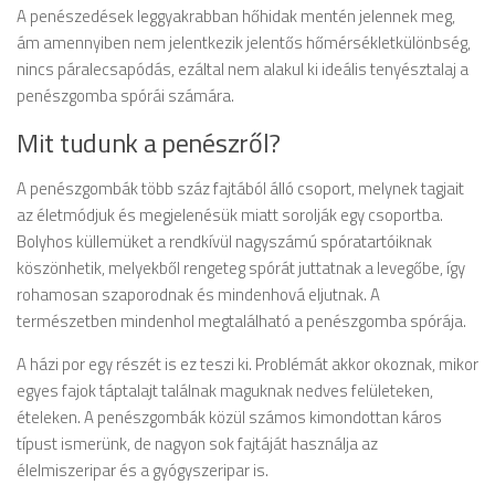
A penészedések leggyakrabban hőhidak mentén jelennek meg,
ám amennyiben nem jelentkezik jelentős hőmérsékletkülönbség,
nincs páralecsapódás, ezáltal nem alakul ki ideális tenyésztalaj a
penészgomba spórái számára.
Mit tudunk a penészről?
A penészgombák több száz fajtából álló csoport, melynek tagjait
az életmódjuk és megjelenésük miatt sorolják egy csoportba.
Bolyhos küllemüket a rendkívül nagyszámú spóratartóiknak
köszönhetik, melyekből rengeteg spórát juttatnak a levegőbe, így
rohamosan szaporodnak és mindenhová eljutnak. A
természetben mindenhol megtalálható a penészgomba spórája.
A házi por egy részét is ez teszi ki. Problémát akkor okoznak, mikor
egyes fajok táptalajt találnak maguknak nedves felületeken,
ételeken. A penészgombák közül számos kimondottan káros
típust ismerünk, de nagyon sok fajtáját használja az
élelmiszeripar és a gyógyszeripar is.