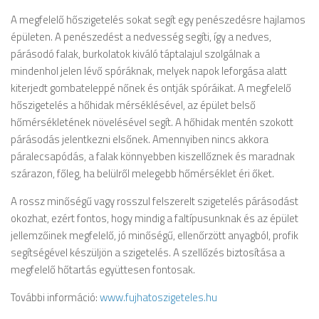
A megfelelő hőszigetelés sokat segít egy penészedésre hajlamos
épületen. A penészedést a nedvesség segíti, így a nedves,
párásodó falak, burkolatok kiváló táptalajul szolgálnak a
mindenhol jelen lévő spóráknak, melyek napok leforgása alatt
kiterjedt gombateleppé nőnek és ontják spóráikat. A megfelelő
hőszigetelés a hőhidak mérséklésével, az épület belső
hőmérsékletének növelésével segít. A hőhidak mentén szokott
párásodás jelentkezni elsőnek. Amennyiben nincs akkora
páralecsapódás, a falak könnyebben kiszellőznek és maradnak
szárazon, főleg, ha belülről melegebb hőmérséklet éri őket.
A rossz minőségű vagy rosszul felszerelt szigetelés párásodást
okozhat, ezért fontos, hogy mindig a faltípusunknak és az épület
jellemzőinek megfelelő, jó minőségű, ellenőrzött anyagból, profik
segítségével készüljön a szigetelés. A szellőzés biztosítása a
megfelelő hőtartás együttesen fontosak.
További információ:
www.fujhatoszigeteles.hu