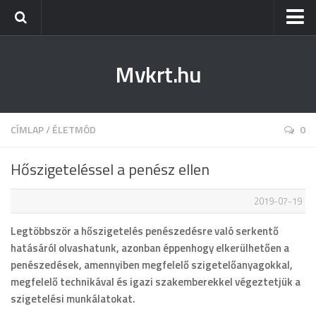
Kezdőlap
Mvkrt.hu
Miskolc
Menetrend (Miskolc) ↑
Tiszaújváros
CÍMLAP
/
ÉLETMÓD
0
Szerencs
Hőszigeteléssel a penész ellen
Kazincbarcika
2019-07-19
Belföld
Legtöbbször a hőszigetelés penészedésre való serkentő
Életmód
hatásáról olvashatunk, azonban éppenhogy elkerülhetően a
penészedések, amennyiben megfelelő szigetelőanyagokkal,
megfelelő technikával és igazi szakemberekkel végeztetjük a
szigetelési munkálatokat.