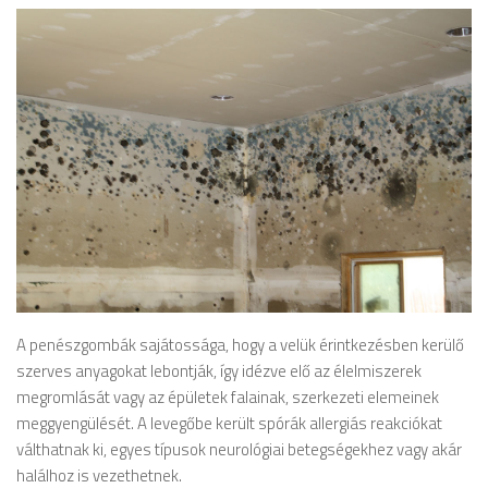
A penészgombák sajátossága, hogy a velük érintkezésben kerülő
szerves anyagokat lebontják, így idézve elő az élelmiszerek
megromlását vagy az épületek falainak, szerkezeti elemeinek
meggyengülését. A levegőbe került spórák allergiás reakciókat
válthatnak ki, egyes típusok neurológiai betegségekhez vagy akár
halálhoz is vezethetnek.