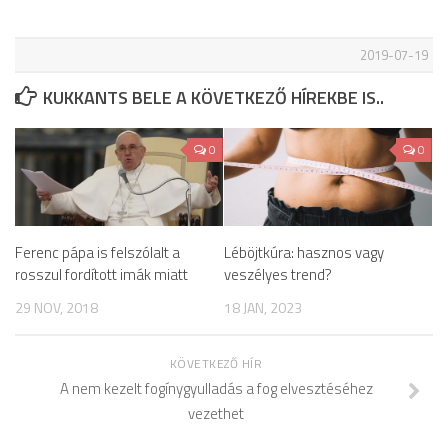
2019-07-19
KUKKANTS BELE A KÖVETKEZŐ HÍREKBE IS..
0
0
Ferenc pápa is felszólalt a
Léböjtkúra: hasznos vagy
rosszul fordított imák miatt
veszélyes trend?
29 NOV, 2018
18 JAN, 2023
KÖVETKEZŐ HÍR
A nem kezelt fogínygyulladás a fog elvesztéséhez
vezethet