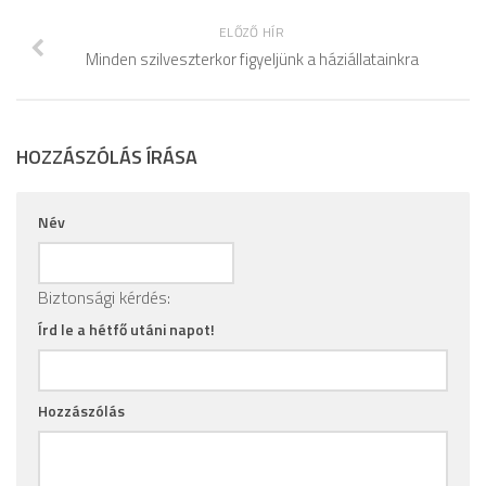
ELŐZŐ HÍR
Minden szilveszterkor figyeljünk a háziállatainkra
HOZZÁSZÓLÁS ÍRÁSA
Név
Biztonsági kérdés:
Írd le a hétfő utáni napot!
Hozzászólás