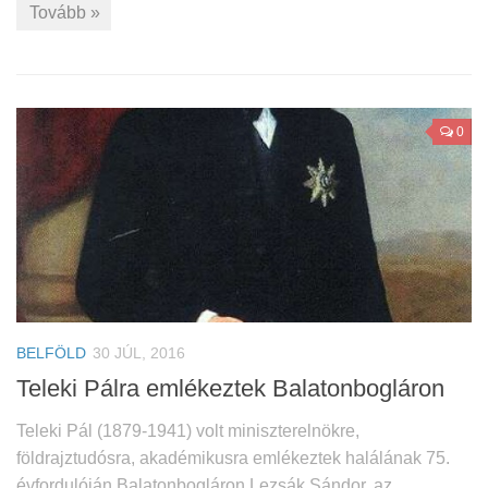
Tovább »
0
BELFÖLD
30 JÚL, 2016
Teleki Pálra emlékeztek Balatonbogláron
Teleki Pál (1879-1941) volt miniszterelnökre,
földrajztudósra, akadémikusra emlékeztek halálának 75.
évfordulóján Balatonbogláron.Lezsák Sándor, az