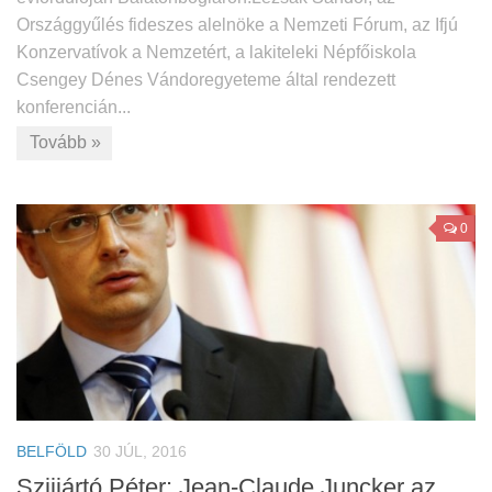
Országgyűlés fideszes alelnöke a Nemzeti Fórum, az Ifjú
Konzervatívok a Nemzetért, a lakiteleki Népfőiskola
Csengey Dénes Vándoregyeteme által rendezett
konferencián...
Tovább »
0
BELFÖLD
30 JÚL, 2016
Szijjártó Péter: Jean-Claude Juncker az