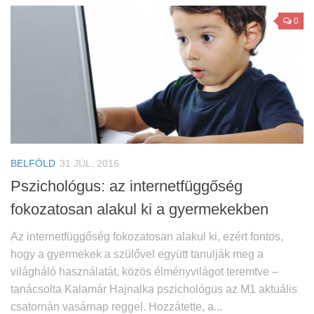
0
BELFÖLD
31 JÚL, 2016
Pszichológus: az internetfüggőség
fokozatosan alakul ki a gyermekekben
Az internetfüggőség fokozatosan alakul ki, ezért fontos,
hogy a gyermekek a szülővel együtt tanulják meg a
világháló használatát, közös élményvilágot teremtve –
tanácsolta Kalamár Hajnalka pszichológus az M1 aktuális
csatornán vasárnap reggel. Hozzátette, a...