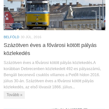
BELFÖLD
30 JÚL, 2016
Százötven éves a fővárosi kötött pályás
közlekedés
Százötven éves a fővárosi kötött pályás közlekedés.A
korábban Debrecenben közlekedett 492-es pályaszámú,
Bengáli becenevű csuklós villamos a Petőfi hídon 2016.
július 30-án. Százötven éves a fővárosi kötött pályás
közlekedés, az első lóvasút 1866. július...
Tovább »