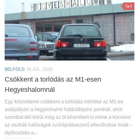
0
BELFÖLD
30 JÚL, 2016
Csökkent a torlódás az M1-esen
Hegyeshalomnál
Egy kilométerre csökkent a torlódás mértéke az M1-es
autópályán a hegyeshalmi határátlépési pontnál, ahol
szombat dél körül még az öt kilométert is elérte a kocsisor
az osztrák hatóságok szúrópróbaszerű ellenőrzése miatt –
tájékoztatta a...