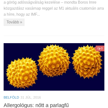
a görög adósságválság kezelése – mondta Boros Imre
közgazdász vasárnap reggel az M1 aktuális csatornán arra
a hírre, hogy az IMF...
Tovább »
0
BELFÖLD
31 JÚL, 2016
Allergológus: nőtt a parlagfű