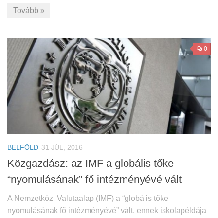
Tovább »
0
BELFÖLD
31 JÚL, 2016
Közgazdász: az IMF a globális tőke
“nyomulásának” fő intézményévé vált
A Nemzetközi Valutaalap (IMF) a “globális tőke
nyomulásának fő intézményévé” vált, ennek iskolapéldája