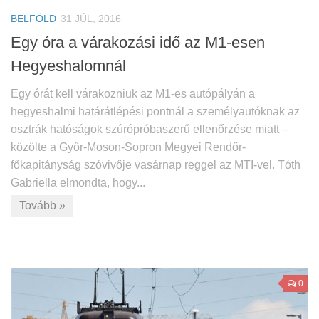
BELFÖLD
31 JÚL, 2016
Egy óra a várakozási idő az M1-esen
Hegyeshalomnál
Egy órát kell várakozniuk az M1-es autópályán a
hegyeshalmi határátlépési pontnál a személyautóknak az
osztrák hatóságok szúrópróbaszerű ellenőrzése miatt –
közölte a Győr-Moson-Sopron Megyei Rendőr-
főkapitányság szóvivője vasárnap reggel az MTI-vel. Tóth
Gabriella elmondta, hogy...
Tovább »
0