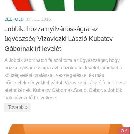
BELFÖLD
30 JÚL, 2016
Jobbik: hozza nyilvánosságra az
ügyészség Vizoviczki László Kubatov
Gábornak írt levelét!
A Jobbik szombaton felszólította az ügyészséget, hogy
hozza nyilvánosságra azt a tízoldalas levelet, amelyet a
költségvetési csalással, vesztegetéssel és más
bűncselekményekkel vádolt Vizoviczki László írt a Fidesz
alelnökének, Kubatov Gábornak.Staudt Gábor, a Jobbik
frakcióvezető-helyettese...
Tovább »
0