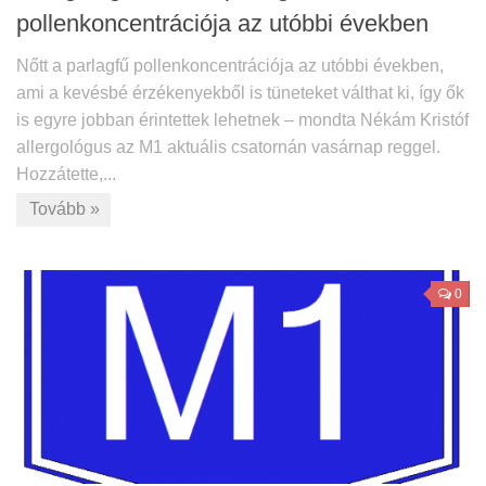
pollenkoncentrációja az utóbbi években
Nőtt a parlagfű pollenkoncentrációja az utóbbi években,
ami a kevésbé érzékenyekből is tüneteket válthat ki, így ők
is egyre jobban érintettek lehetnek – mondta Nékám Kristóf
allergológus az M1 aktuális csatornán vasárnap reggel.
Hozzátette,...
Tovább »
0