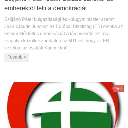
emberektől félti a demokráciát
Szijjártó Péter külgazdasági és külügyminiszter szerint
Jean-Claude Juncker, az Európai Bizottság (EB) elnöke az
emberektől félti a demokráciát.A tárcavezető ezt arra
reagálva közölte szombaton az MTI-vel, hogy az EB
vezetője az osztrák Kurier című...
Tovább »
0