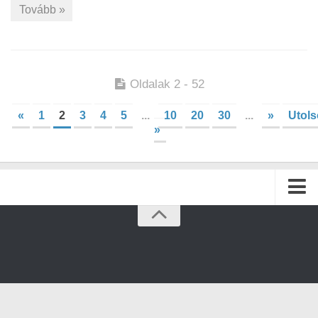
Tovább »
Oldalak 2 - 52
«
1
2
3
4
5
...
10
20
30
...
»
Utols
»
Kezdőlap
Archívum
Kapcsolat