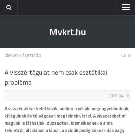
Kezdőlap
Mvkrt.hu
Miskolc
Menetrend (Miskolc) ↑
Tiszaújváros
CÍMLAP
/
ÉLETMÓD
0
Szerencs
A visszértágulat nem csak esztétikai
Kazincbarcika
probléma
Belföld
2022-04-18
Életmód
A visszér akkor keletkezik, amikor a vénák megnagyobbodnak,
kitágulnak és túlságosan megtelnek vérrel. A visszereket mi
magunk is láthatjuk, duzzadtak, kiemelkednek a sima
felületről, általában a lábon, a színük pedig kékes-lilás vagy