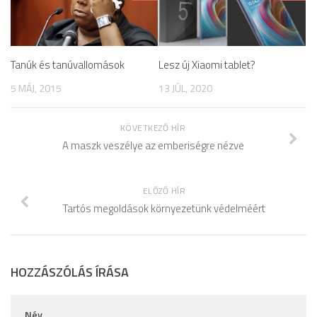
Tanúk és tanúvallomások
Lesz új Xiaomi tablet?
5 MÁJ, 2015
13 JÚL, 2020
KÖVETKEZŐ HÍR
A maszk veszélye az emberiségre nézve
ELŐZŐ HÍR
Tartós megoldások környezetünk védelméért
HOZZÁSZÓLÁS ÍRÁSA
Név