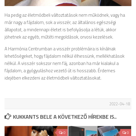
Ha pedig az életmódbeli változtatások nem működnek, vagy ha
már nagy a fájdalom, sok a visszér, az általános egészségi
állapotot, a mindennapi életet is befolyásolja a létük, akkor
jöhetnek az egyéb, műtéti megoldások, orvosi kezelések.
A Harmónia Centrumban a visszér problémáira is kínálnak
lehetőségeket, hogy fájdalom nélkül élhessünk, mellékhatások
nélkül. A visszér sokszor nem fáj, azonban ha már kialakul a
fájdalom, a gyógyuláshoz vezető út is hosszabb. Érdemes
idejében elkezdeni az életmódbeli változtatásokat.
2022-04-18
KUKKANTS BELE A KÖVETKEZŐ HÍREKBE IS..
0
0