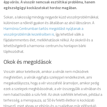
épp vörös. A visszér nemcsak esztétikai probléma, hanem
egészségügyi kockázatokat hordoz magában.
Sokan, a lakosság mindegy negyede küzd visszérproblémákkal,
különösen a nőknél gyakori és általában az alsó lábszáron. A
Harmónia Centrumban tartós megoldást nyújtanak a
visszérproblémák kezelésében is
, így lehetővé válik a
fájdalommentes élet, mellékhatások nélkül. Az okokról és a
lehetőségekről a harmonia-centrum.hu honlapon bárki
tájékozódhat.
Okok és megoldások
Visszér akkor keletkezik, amikor a vénák nem működnek
megfelelően, a vénák egyfajta szeleppel rendelkeznek, ami
megakadályozza, hogy a vér visszafelé áramoljon, amikor pedig
ezek a szelepek meghibásodnak, a vér összegyűlik a vénában és
nem halad tovább a szív felé. Az okok sokfélék lehetnek, például a
terhesség, a menopauza, az 50 év feletti életkor is kockázati
tényező, mint ahogy az elhízás és a családban már előforduló