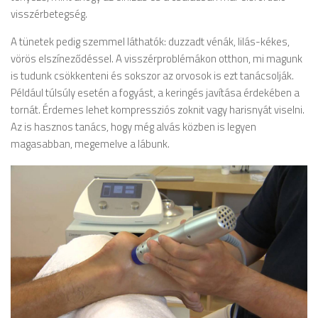
visszérbetegség.
A tünetek pedig szemmel láthatók: duzzadt vénák, lilás-kékes,
vörös elszíneződéssel. A visszérproblémákon otthon, mi magunk
is tudunk csökkenteni és sokszor az orvosok is ezt tanácsolják.
Például túlsúly esetén a fogyást, a keringés javítása érdekében a
tornát. Érdemes lehet kompressziós zoknit vagy harisnyát viselni.
Az is hasznos tanács, hogy még alvás közben is legyen
magasabban, megemelve a lábunk.