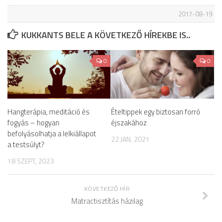
2017-08-19
KUKKANTS BELE A KÖVETKEZŐ HÍREKBE IS..
0
0
Hangterápia, meditáció és
Ételtippek egy biztosan forró
fogyás – hogyan
éjszakához
befolyásolhatja a lelkiállapot
22 JAN, 2021
a testsúlyt?
18 SZEPT, 2023
KÖVETKEZŐ HÍR
Matractisztítás házilag