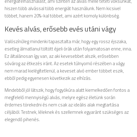
energiafelhasználást, ami szintén az alvás mellé teteti voksunkat,
hiszen több alvással több energiát használunk. Nem kicsivel
többet, hanem 20%-kal többet, ami azért komoly különbség.
Kevés alvás, erősebb evés utáni vágy
Valószínűleg mindenki tapasztalta már, hogy egy rossz éjszaka,
esetleg álmatlanul töltött éjjeli órák után folyamatosan enne, inna.
Ez általánosan így van, az aki kevesebbet alszik, erősebben
sóvárog az étkezés iránt. Az esetek túlnyomó részében a vágy
nem marad kielégítetlenül, a keveset alvó ember többet eszik,
ebből pedig egyenesen következik az elhízás.
Mindebből jól látszik, hogy fogyókúra alatt kiemelkedően fontos a
megfelelő mennyiségű alvás, melyre egész életünk során
érdemes törekedni és nem csak az ideális alak megtartása
céljából. Testnek, léleknek és szellemnek egyaránt szükséges az
elegendő pihenés.