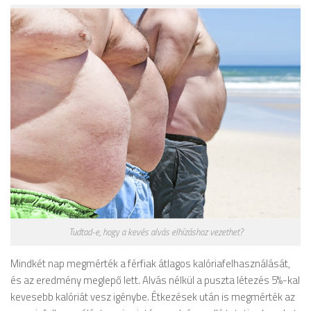
Tudtad-e, hogy a kevés alvás elhízáshoz vezethet?
Mindkét nap megmérték a férfiak átlagos kalóriafelhasználását,
és az eredmény meglepő lett. Alvás nélkül a puszta létezés 5%-kal
kevesebb kalóriát vesz igénybe. Étkezések után is megmérték az