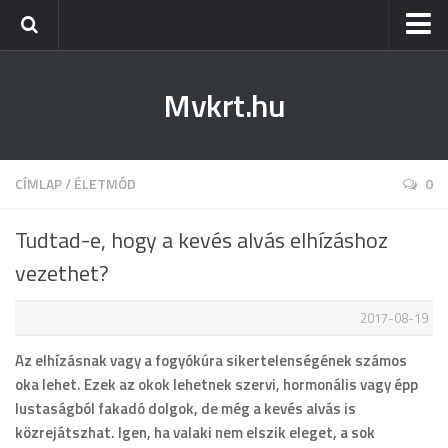
Kezdőlap
Mvkrt.hu
Miskolc
Menetrend (Miskolc) ↑
Tiszaújváros
CÍMLAP
/
ÉLETMÓD
0
Szerencs
Tudtad-e, hogy a kevés alvás elhízáshoz
Kazincbarcika
vezethet?
Belföld
2017-08-19
Életmód
Az elhízásnak vagy a fogyókúra sikertelenségének számos
oka lehet. Ezek az okok lehetnek szervi, hormonális vagy épp
lustaságból fakadó dolgok, de még a kevés alvás is
közrejátszhat. Igen, ha valaki nem elszik eleget, a sok