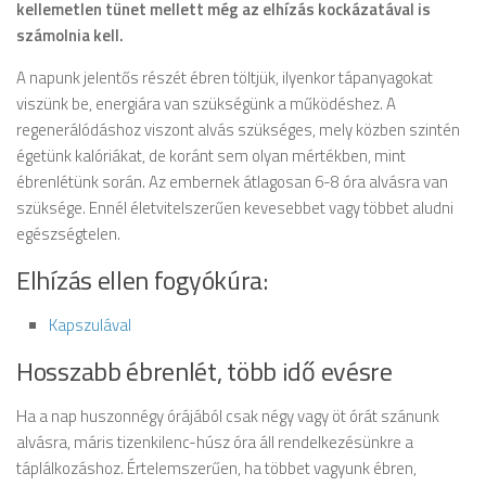
kellemetlen tünet mellett még az elhízás kockázatával is
számolnia kell.
A napunk jelentős részét ébren töltjük, ilyenkor tápanyagokat
viszünk be, energiára van szükségünk a működéshez. A
regenerálódáshoz viszont alvás szükséges, mely közben szintén
égetünk kalóriákat, de koránt sem olyan mértékben, mint
ébrenlétünk során. Az embernek átlagosan 6-8 óra alvásra van
szüksége. Ennél életvitelszerűen kevesebbet vagy többet aludni
egészségtelen.
Elhízás ellen fogyókúra:
Kapszulával
Hosszabb ébrenlét, több idő evésre
Ha a nap huszonnégy órájából csak négy vagy öt órát szánunk
alvásra, máris tizenkilenc-húsz óra áll rendelkezésünkre a
táplálkozáshoz. Értelemszerűen, ha többet vagyunk ébren,