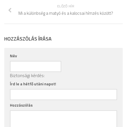
ELŐZŐ HÍR
Mi a különbség a matyó és a kalocsai hímzés között?
HOZZÁSZÓLÁS ÍRÁSA
Név
Biztonsági kérdés:
Írd le a hétfő utáni napot!
Hozzászólás