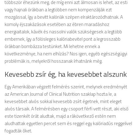
többször éhezünk meg, de míg enni azt álmosan is lehet, az esti
vagy hajnali órákban a legtöbben nem kompenzálják ezt
mozgással, így a bevitt kalóriák szépen elraktározódhatnak. A
komoly éjszakázások esetében az ébren maradáshoz
energiaitalok, kávék és nassolni valók szükségesek a legtöbb
embernek, így a fölösleges kalóriabevitel pont a legrosszabb
órákban bombázza testünket. Mi lehetne ennek a
következménye, ha nem elhízás? Nos igen, egyéb egészségügyi
problémák is, melyekről hosszanak írhatnánk még.
Kevesebb zsír ég, ha kevesebbet alszunk
Egy Amerikában végzett felmérés szerint, melynek eredményét
az American Journal of Clinical Nutrition szaklap hozta le, a
kevesebbet alvós sokkal kevesebb zsírt égetnek, mint eleget
alvós társaik. A felmérésben egy csoport férfi vett részt, aki első
este tizenkét órát aludtak, majd a rákövetkező estén nem
aludhattak egyetlen percet sem és reggel egy kalóriadús reggelivel
fogadták őket.