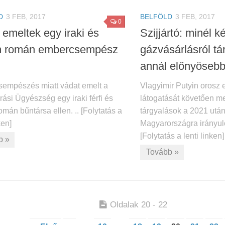
D
3 FEB, 2017
BELFÖLD
3 FEB, 2017
0
 emeltek egy iraki és
Szijjártó: minél k
m román embercsempész
gázvásárlásról tá
annál előnyöseb
empészés miatt vádat emelt a
Vlagyimir Putyin orosz e
rási Ügyészség egy iraki férfi és
látogatását követően 
mán bűntársa ellen. .. [Folytatás a
tárgyalások a 2021 utá
ken]
Magyarországra irányuló 
[Folytatás a lenti linken]
b »
Tovább »
Oldalak 20 - 22