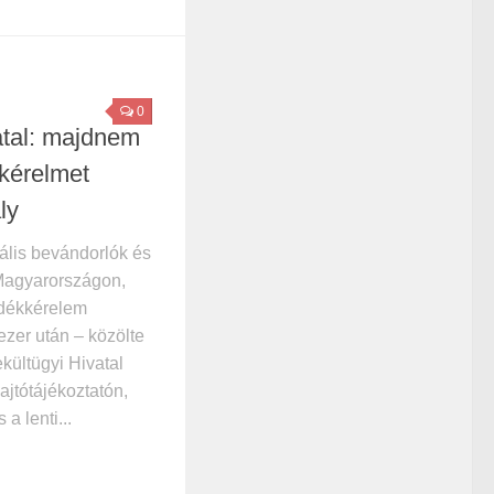
0
atal: majdnem
kérelmet
ly
gális bevándorlók és
agyarországon,
dékkérelem
ezer után – közölte
kültügyi Hivatal
ajtótájékoztatón,
a lenti...