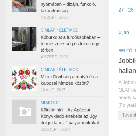
nyomában – dizájn, funkció,
27
28
takarékosság
4 SZEPT, 2025
CÍMLAP
/
ÉLETMÓD
« jan
Kőburkolat a fürdőszobában –
természetesség és luxus egy
térben
BELFÖL
4 SZEPT, 2025
Jobbi
hallan
CÍMLAP
/
ÉLETMÓD
Mi a különbség a matyó és a
A Jobbik
kalocsai hímzés között?
OLAF-je
19 AUG, 2017
amely ka
MISKOLC
[Folytatá
Küldjön hírt – Az Apáczai
Továb
Könyvkiadó értékelte az „Így
dolgoztam…” pályamunkákat
25 SZEPT, 2014