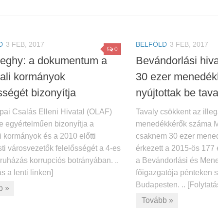
D
3 FEB, 2017
BELFÖLD
3 FEB, 2017
0
eghy: a dokumentum a
Bevándorlási hiv
dali kormányok
30 ezer menedék
sségét bizonyítja
nyújtottak be tava
pai Csalás Elleni Hivatal (OLAF)
Tavaly csökkent az ille
e egyértelműen bizonyítja a
menedékkérők száma M
i kormányok és a 2010 előtti
csaknem 30 ezer mene
ti városvezetők felelősségét a 4-es
érkezett a 2015-ös 177 
ruházás korrupciós botrányában. ..
a Bevándorlási és Mene
s a lenti linken]
főigazgatója pénteken s
Budapesten. .. [Folytatás 
b »
Tovább »