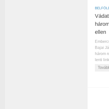
BELFÖL
Vádat
háro
ellen
Embercs
Bajai Já
három ro
lenti lin
Továb