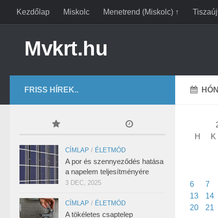
Kezdőlap
Miskolc
Menetrend (Miskolc) ↑
Tiszaú
Mvkrt.hu
FRISS HÍREK..
HÓN
H
K
CÍMLAP
/
ÉLETMÓD
A por és szennyeződés hatása
a napelem teljesítményére
3 DEC, 2025
6
7
13
14
CÍMLAP
/
ÉLETMÓD
20
21
A tökéletes csaptelep