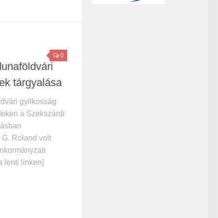
0
unaföldvári
ek tárgyalása
dvári gyilkosság
teken a Szekszárdi
rásban
 G. Roland volt
önkormányzati
a lenti linken]