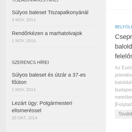
Súlyos baleset Tiszapalkonyánál
4 NOV, 2014
BELFÖL
Rendőrkézen a marhatolvajok
Csepr
1 NOV, 2014
balol
felelő
SZERENCS HÍREI
Az Euró
Súlyos baleset és útzár a 37-es
jelentés
főúton
baloldal
budapes
1 NOV, 2014
metróbe
Lezárt ügy: Polgármesteri
[Folytatá
elismeréssel
Továb
28 OKT, 2014