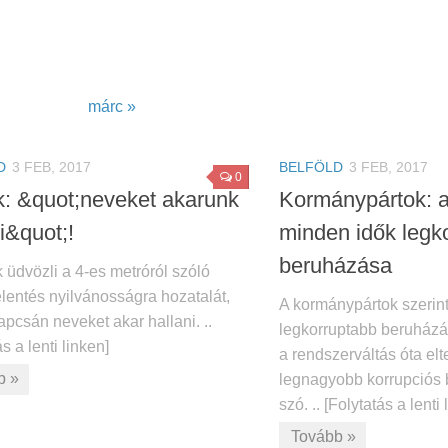
márc »
D
3 FEB, 2017
BELFÖLD
3 FEB, 2017
0
k: &quot;neveket akarunk
Kormánypártok: a
i&quot;!
minden idők legk
beruházása
 üdvözli a 4-es metróról szóló
lentés nyilvánosságra hozatalát,
A kormánypártok szerin
pcsán neveket akar hallani. ..
legkorruptabb beruházá
s a lenti linken]
a rendszerváltás óta elt
b »
legnagyobb korrupciós 
szó. .. [Folytatás a lenti 
Tovább »