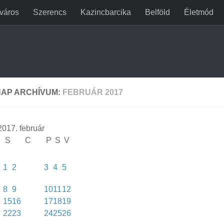
jváros
Szerencs
Kazincbarcika
Belföld
Életmód
AP ARCHÍVUM:
FEBRUÁR 2017
2017. február
S
C
P
S
V
1
2
3
4
5
8
9
10
11
12
15
16
17
18
19
22
23
24
25
26