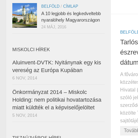
BELFÖLD
/
CÍMLAP
A 10 legjobb és legkedveltebb
nyaralóhely Magyarországon
24 MÁJ, 2016
BELFÖL
Tarlós
MISKOLCI HÍREK
észre
dátum
Aluinvent-DVTK: Nyitánynak egy kis
vereség az Európa Kupában
A fővár
6 NOV, 2014
közzéte
Hivatal
Önkormányzat 2014 – Miskolc
szóló je
Holding: nem politikai hovatartozása
szerződ
miatt küldték el a képviselőjelöltet
közölte 
5 NOV, 2014
sajtótájé
Továb
TISZAÚJVÁROS HÍREI