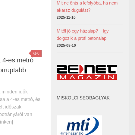
Mit ne önts a lefolyóba, ha nem
akarsz dugulást?
2025-11-10
Mitől jó egy házalap? – így
dolgozik a profi betonalap
2025-08-10
0
 4-es metró
orruptabb
t minden idők
MISKOLCI SEOBAGLYAK
sa a 4-es metró, és
elt időszak
botrányáról van
linken]