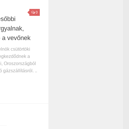
0
ésőbbi
rgyalnak,
b a vevőnek
lnök csütörtöki
megkezdődnek a
ni, Oroszországból
gázszállításról. ..