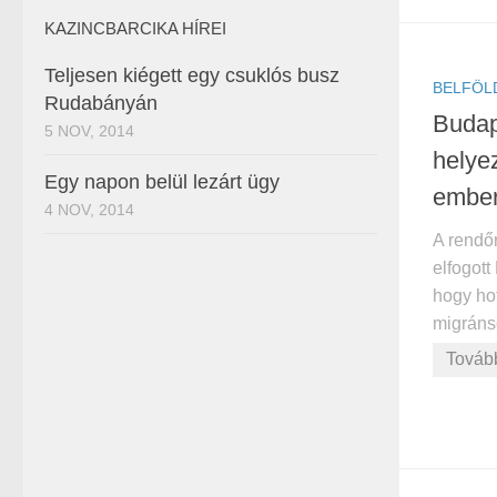
KAZINCBARCIKA HÍREI
Teljesen kiégett egy csuklós busz
BELFÖL
Rudabányán
Budap
5 NOV, 2014
helye
Egy napon belül lezárt ügy
ember
4 NOV, 2014
A rendő
elfogott
hogy ho
migránso
Továb