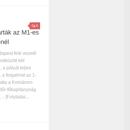
0
árták az M1-es
énél
apest felé vezető
ütközött két
 a pályát teljes
 a forgalmat az 1-
ztatta a Komárom-
őr-főkapitányság
.. [Folytatás...