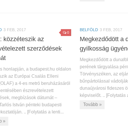
D
3 FEB, 2017
BELFÖLD
3 FEB, 2017
0
: közzéteszik az
Megkezdődött a d
vételezett szerződések
gyilkosság ügyén
át
Megkezdődött a dunaföl
perének tárgyalása pén
os honlapján, a budapest.hu oldalon
Törvényszéken, az eljá
szik az Európai Csalás Elleni
bűnpártolással vádolják
 (OLAF) a 4-es metró beruházásáról
dunaújvárosi fideszes 
lentésében észrevételezett
képviselőt. .. [Folytatás 
ések, megbízások dátumát –
Tovább »
Tarlós István pénteki budapesti
koztatóján. .. [Folytatás a lenti...
b »