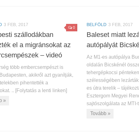
D
3 FEB, 2017
BELFÖLD
3 FEB, 2017
0
esti szállodákban
Baleset miatt lez
zték el a migránsokat az
autópályát Bicsk
csempészek – videó
Az M1-es autópálya Bud
oldalán Bicskénél össze
rség több embercsempészt is
tehergépkocsi pénteken,
 Budapesten, akikről azt gyanítják,
szélességében lezárták,
telekben pihentették a
es útra terelik – tájéko
kat. .. [Folytatás a lenti linken]
Esztergom Megyei Rend
b »
sajtószolgálata az MTI-t. 
Tovább »