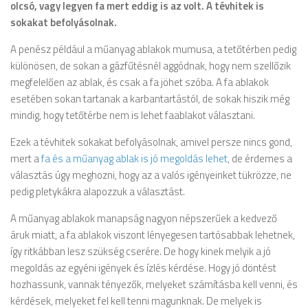
olcsó, vagy legyen fa mert eddig is az volt. A tévhitek is
sokakat befolyásolnak.
A penész például a műanyag ablakok mumusa, a tetőtérben pedig
különösen, de sokan a gázfűtésnél aggódnak, hogy nem szellőzik
megfelelően az ablak, és csak a fa jöhet szóba. A fa ablakok
esetében sokan tartanak a karbantartástól, de sokak hiszik még
mindig, hogy tetőtérbe nem is lehet faablakot választani.
Ezek a tévhitek sokakat befolyásolnak, amivel persze nincs gond,
mert a
fa és a műanyag ablak is jó megoldás lehet
, de érdemes a
választás úgy meghozni, hogy az a valós igényeinket tükrözze, ne
pedig pletykákra alapozzuk a választást.
A műanyag ablakok manapság nagyon népszerűek a kedvező
áruk miatt, a fa ablakok viszont lényegesen tartósabbak lehetnek,
így ritkábban lesz szükség cserére. De hogy kinek melyik a jó
megoldás az egyéni igények és ízlés kérdése. Hogy jó döntést
hozhassunk, vannak tényezők, melyeket számításba kell venni, és
kérdések, melyeket fel kell tenni magunknak. De melyek is