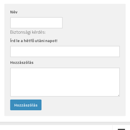
Név
Biztonsági kérdés:
Írd le a hétfő utáni napot!
Hozzászólás