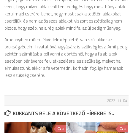
venni, hogy milyen ablak volt fent eddig, és hogy most hány ablak
kerül majd cserére. Lehet, hogy most csak a tetőtéri ablakokat
cseréljük, és nem az összes ablakot, viszont esztétikailag nem
biztos, hogy szép, ha a régi ablak mind fa, az új pedig műanyag.
Amennyiben műemlékvédelmi épületről van szó, akkor az
örökségvédelmi hivatal jóváhagyására is szükség lesz. Amit pedig
szintén számításba kell venni a döntésnél, hogy a fa ablakok
esetében pár évente felületkezelésre lesz szükség, melyet ha
elmulasztunk, akkor a fa vetemedni, korhadni fog, így hamarabb
lesz szükség cserére.
2022-11-04
KUKKANTS BELE A KÖVETKEZŐ HÍREKBE IS..
0
0