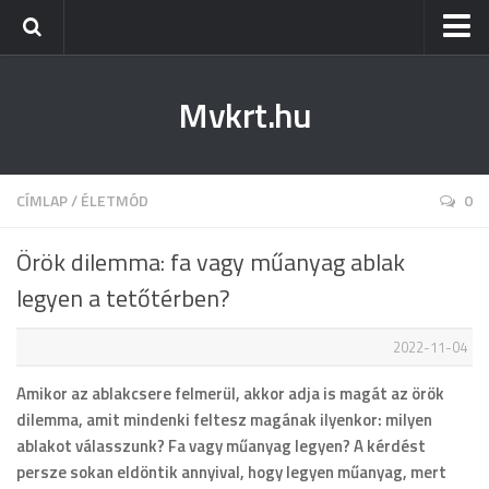
Kezdőlap
Mvkrt.hu
Miskolc
Menetrend (Miskolc) ↑
Tiszaújváros
CÍMLAP
/
ÉLETMÓD
0
Szerencs
Örök dilemma: fa vagy műanyag ablak
Kazincbarcika
legyen a tetőtérben?
Belföld
2022-11-04
Életmód
Amikor az ablakcsere felmerül, akkor adja is magát az örök
dilemma, amit mindenki feltesz magának ilyenkor: milyen
ablakot válasszunk? Fa vagy műanyag legyen? A kérdést
persze sokan eldöntik annyival, hogy legyen műanyag, mert