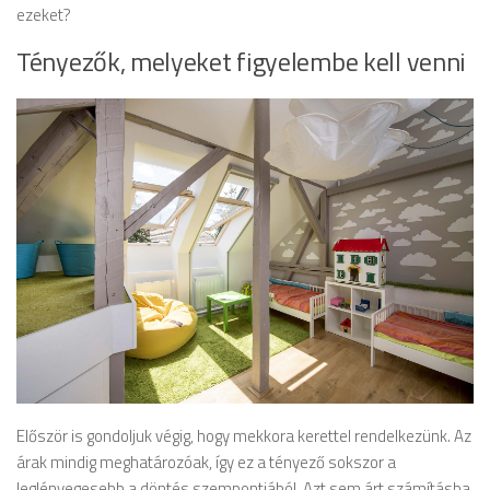
ezeket?
Tényezők, melyeket figyelembe kell venni
Először is gondoljuk végig, hogy mekkora kerettel rendelkezünk. Az
árak mindig meghatározóak, így ez a tényező sokszor a
leglényegesebb a döntés szempontjából. Azt sem árt számításba