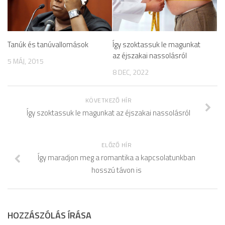
Tanúk és tanúvallomások
Így szoktassuk le magunkat
az éjszakai nassolásról
5 MÁJ, 2015
8 DEC, 2022
KÖVETKEZŐ HÍR
Így szoktassuk le magunkat az éjszakai nassolásról
ELŐZŐ HÍR
Így maradjon meg a romantika a kapcsolatunkban
hosszú távon is
HOZZÁSZÓLÁS ÍRÁSA