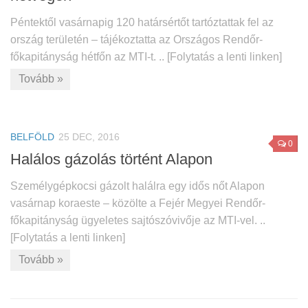
Péntektől vasárnapig 120 határsértőt tartóztattak fel az
ország területén – tájékoztatta az Országos Rendőr-
főkapitányság hétfőn az MTI-t. .. [Folytatás a lenti linken]
Tovább »
BELFÖLD
25 DEC, 2016
0
Halálos gázolás történt Alapon
Személygépkocsi gázolt halálra egy idős nőt Alapon
vasárnap koraeste – közölte a Fejér Megyei Rendőr-
főkapitányság ügyeletes sajtószóvivője az MTI-vel. ..
[Folytatás a lenti linken]
Tovább »