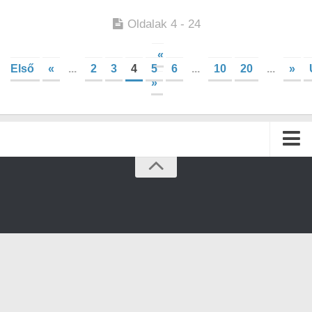
Oldalak 4 - 24
«
Első
«
...
2
3
4
5
6
...
10
20
...
»
»
Kezdőlap
Archívum
Kapcsolat