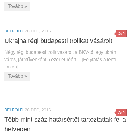
Tovább »
BELFÖLD
26 DEC, 2016
0
Ukrajna régi budapesti trolikat vásárolt
Négy régi budapesti trolit vásárolt a BKV-től egy ukrán
város, járművenként 5 ezer euróért. .. [Folytatás a lenti
linken]
Tovább »
BELFÖLD
26 DEC, 2016
0
Több mint száz határsértőt tartóztattak fel a
hétvégén