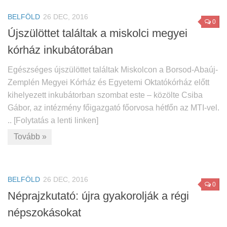
BELFÖLD
26 DEC, 2016
0
Újszülöttet találtak a miskolci megyei
kórház inkubátorában
Egészséges újszülöttet találtak Miskolcon a Borsod-Abaúj-
Zemplén Megyei Kórház és Egyetemi Oktatókórház előtt
kihelyezett inkubátorban szombat este – közölte Csiba
Gábor, az intézmény főigazgató főorvosa hétfőn az MTI-vel.
.. [Folytatás a lenti linken]
Tovább »
BELFÖLD
26 DEC, 2016
0
Néprajzkutató: újra gyakorolják a régi
népszokásokat