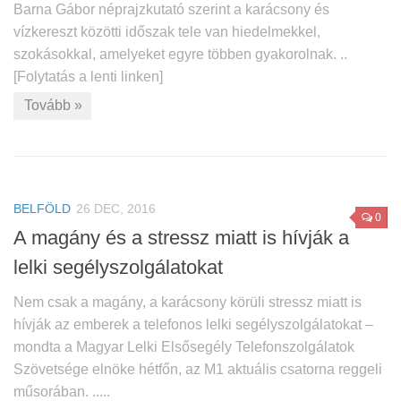
Barna Gábor néprajzkutató szerint a karácsony és
vízkereszt közötti időszak tele van hiedelmekkel,
szokásokkal, amelyeket egyre többen gyakorolnak. ..
[Folytatás a lenti linken]
Tovább »
BELFÖLD
26 DEC, 2016
0
A magány és a stressz miatt is hívják a
lelki segélyszolgálatokat
Nem csak a magány, a karácsony körüli stressz miatt is
hívják az emberek a telefonos lelki segélyszolgálatokat –
mondta a Magyar Lelki Elsősegély Telefonszolgálatok
Szövetsége elnöke hétfőn, az M1 aktuális csatorna reggeli
műsorában. .....