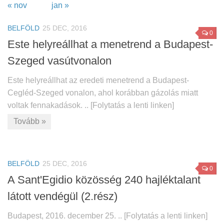
« nov
jan »
BELFÖLD
25 DEC, 2016
0
Este helyreállhat a menetrend a Budapest-
Szeged vasútvonalon
Este helyreállhat az eredeti menetrend a Budapest-
Cegléd-Szeged vonalon, ahol korábban gázolás miatt
voltak fennakadások. .. [Folytatás a lenti linken]
Tovább »
BELFÖLD
25 DEC, 2016
0
A Sant'Egidio közösség 240 hajléktalant
látott vendégül (2.rész)
Budapest, 2016. december 25. .. [Folytatás a lenti linken]