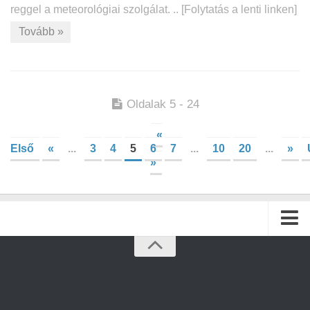
reggel a meteorológiai szolgálat. .. [Folytatás a lenti linken]
Tovább »
Oldalak 5 - 24
«
Első
«
...
3
4
5
6
7
...
10
20
...
»
»
Kezdőlap
Archívum
Kapcsolat