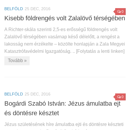
BELFÖLD
25 DEC, 2016
0
Kisebb földrengés volt Zalalövő térségében
A Richter-skála szerinti 2,5-es erősségű földrengés volt
Zalalövő térségében vasárnap késő délelőtt, a rengést a
lakosság nem érzékelte – közölte honlapján a Zala Megyei
Katasztrófavédelmi Igazgatóság. .. [Folytatás a lenti linken]
Tovább »
BELFÖLD
25 DEC, 2016
0
Bogárdi Szabó István: Jézus ámulatba ejt
és döntésre késztet
Jézus születésének híre ámulatba ejti és döntésre készteti