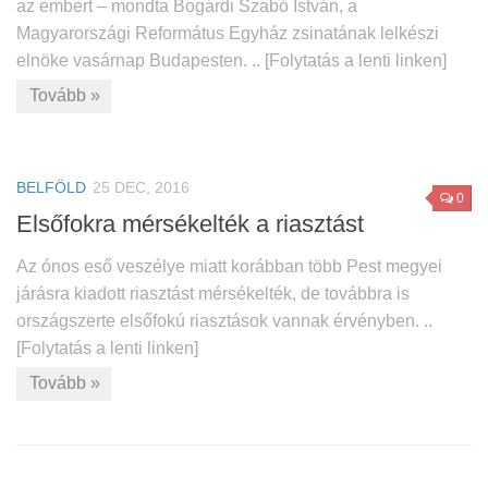
az embert – mondta Bogárdi Szabó István, a
Magyarországi Református Egyház zsinatának lelkészi
elnöke vasárnap Budapesten. .. [Folytatás a lenti linken]
Tovább »
BELFÖLD
25 DEC, 2016
0
Elsőfokra mérsékelték a riasztást
Az ónos eső veszélye miatt korábban több Pest megyei
járásra kiadott riasztást mérsékelték, de továbbra is
országszerte elsőfokú riasztások vannak érvényben. ..
[Folytatás a lenti linken]
Tovább »