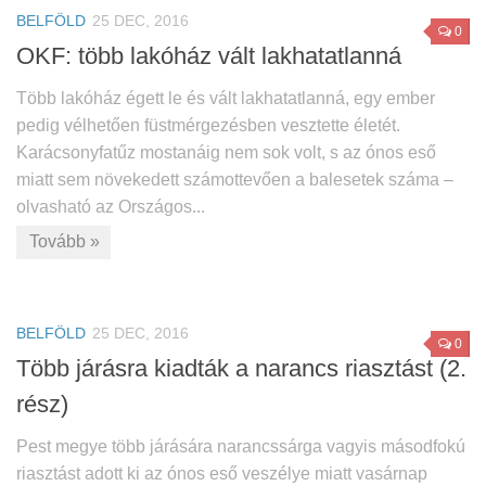
BELFÖLD
25 DEC, 2016
0
OKF: több lakóház vált lakhatatlanná
Több lakóház égett le és vált lakhatatlanná, egy ember
pedig vélhetően füstmérgezésben vesztette életét.
Karácsonyfatűz mostanáig nem sok volt, s az ónos eső
miatt sem növekedett számottevően a balesetek száma –
olvasható az Országos...
Tovább »
BELFÖLD
25 DEC, 2016
0
Több járásra kiadták a narancs riasztást (2.
rész)
Pest megye több járására narancssárga vagyis másodfokú
riasztást adott ki az ónos eső veszélye miatt vasárnap