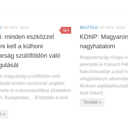
D
25 NOV, 2016
BELFÖLD
25 NOV, 2016
0
i: minden eszközzel
KDNP: Magyarors
ni kell a külhoni
nagyhatalom
rság szülőföldön való
Magyarország vízügyi é
gulását
jelentette ki Harrach P
frakcióvezetője a jövő h
ni magyarság szülőföldön való
világtalálkozó alkalmábó
lását minden eszközzel segíteni
fővárosi sajtótájékoztató
melte ki a nemzetpolitikai államtitkár
lenti linken]
, Budapesten. .. [Folytatás a lenti
Tovább »
b »