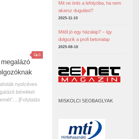
Mit ne önts a lefolyóba, ha nem
akarsz dugulást?
2025-11-10
Mitől jó egy házalap? – így
dolgozik a profi betonalap
2025-08-10
0
 megalázó
dolgozóknak
ialisták nyolcéves
galázó bérekkel
emét”. .. [Folytatás
MISKOLCI SEOBAGLYAK