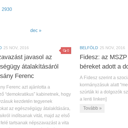
29
30
dec »
D
25 NOV, 2016
BELFÖLD
25 NOV, 2016
0
avazást javasol az
Fidesz: az MSZP
ségügy átalakításáról
béreket adott a 
sány Ferenc
A Fidesz szerint a szoc
kormányzásuk alatt “me
ny Ferenc azt ajánlotta a
szúrták ki a dolgozók sz
ző “demokratikus” kabinetnek, hogy
a lenti linken]
zásuk kezdetén tegyenek
Tovább »
okat az egészségügy átalakítására,
aikról indítsanak vitát, majd az első
felé tartsanak népszavazást a vita