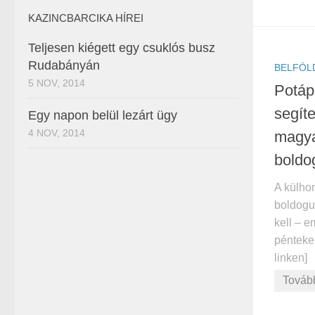
KAZINCBARCIKA HÍREI
Teljesen kiégett egy csuklós busz
Rudabányán
BELFÖL
5 NOV, 2014
Potáp
segíte
Egy napon belül lezárt ügy
4 NOV, 2014
magya
boldo
A külho
boldogu
kell – e
pénteken
linken]
Továb