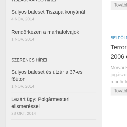
Továb
Súlyos baleset Tiszapalkonyánál
4 NOV, 2014
Rendőrkézen a marhatolvajok
BELFÖL
1 NOV, 2014
Terro
2006 
SZERENCS HÍREI
Morvai K
Súlyos baleset és útzár a 37-es
jogászo
főúton
rendőr te
1 NOV, 2014
Továb
Lezárt ügy: Polgármesteri
elismeréssel
28 OKT, 2014