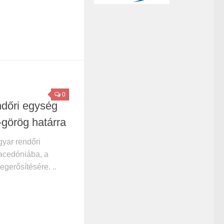
0
dőri egység
-görög határra
gyar rendőri
acedóniába, a
gerősítésére. ..