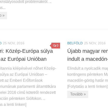
kristályosodott problémákról. ..
s...
b »
D
25 NOV, 2016
BELFÖLD
25 NOV, 2016
0
ri: Közép-Európa súlya
Újabb magyar ren
 az Európai Unióban
indult a macedón
itannia kilépésével nőhet Közép-
Elindult a nyolcadik ma
súlya az Európai Unióban –
kontingens pénteken M
ett az Emberi Erőforrások
macedón-görög határ me
riumának parlamenti államtitkára
[Folytatás a lenti linken]
jelei 2016 című kötetről rendezett
Tovább »
cián pénteken Siófokon. ..
s a lenti linken]