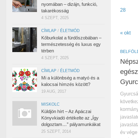
nyomában – dizájn, funkció,
28
takarékosság
4 SZEPT, 2025
CÍMLAP
/
ÉLETMÓD
« okt
Kőburkolat a fürdőszobában –
természetesség és luxus egy
térben
BELFÖL
4 SZEPT, 2025
Népsz
egész
CÍMLAP
/
ÉLETMÓD
Mi a különbség a matyó és a
Gyurc
kalocsai hímzés között?
19 AUG, 2017
Gyurcsá
követke
MISKOLC
kormány
Küldjön hírt – Az Apáczai
javaslat
Könyvkiadó értékelte az „Így
dolgoztam…” pályamunkákat
javaslat
25 SZEPT, 2014
év vége 