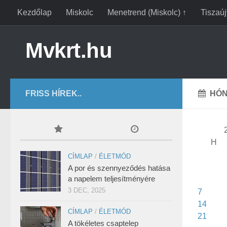
Kezdőlap
Miskolc
Menetrend (Miskolc) ↑
Tiszaú
Mvkrt.hu
FRISS HÍREK..
HÓN
H
CÍMLAP
/
ÉLETMÓD
A por és szennyeződés hatása
a napelem teljesítményére
3 DEC, 2025
7
14
CÍMLAP
/
ÉLETMÓD
21
A tökéletes csaptelep