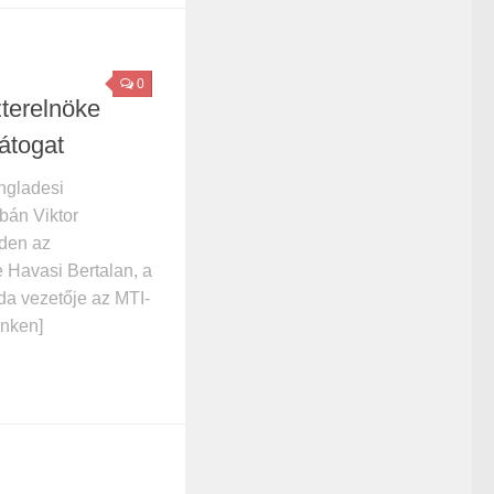
0
terelnöke
átogat
ngladesi
bán Viktor
dden az
 Havasi Bertalan, a
oda vezetője az MTI-
linken]