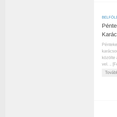
BELFÖL
Péntek
Karác
Pénteken
karácson
közölte
vel. .. [
Továb