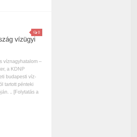
0
zág vízügyi
s víznagyhatalom –
éter, a KDNP
eti budapesti víz-
l tartott pénteki
ján. .. [Folytatás a