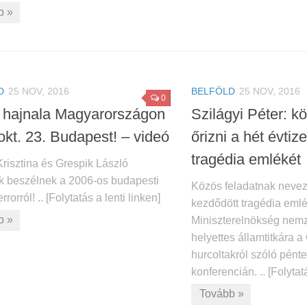
b »
D
25 NOV, 2016
BELFÖLD
25 NOV, 2016
0
r hajnala Magyarországon
Szilágyi Péter: k
okt. 23. Budapest! – videó
őrizni a hét évti
tragédia emlékét
risztina és Grespik László
k beszélnek a 2006-os budapesti
Közös feladatnak nevezt
rrorról! .. [Folytatás a lenti linken]
kezdődött tragédia eml
b »
Miniszterelnökség nemze
helyettes államtitkára a
hurcoltakról szóló pént
konferencián. .. [Folytatá
Tovább »