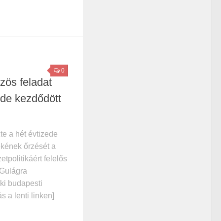
0
özös feladat
zede kezdődött
e a hét évtizede
ékének őrzését a
tpolitikáért felelős
 Gulágra
eki budapesti
s a lenti linken]