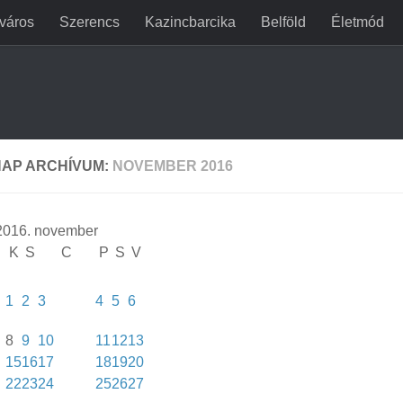
jváros
Szerencs
Kazincbarcika
Belföld
Életmód
AP ARCHÍVUM:
NOVEMBER 2016
2016. november
K
S
C
P
S
V
1
2
3
4
5
6
8
9
10
11
12
13
15
16
17
18
19
20
22
23
24
25
26
27