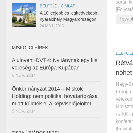
során ki
BELFÖLD
/
CÍMLAP
[Folytatá
A 10 legjobb és legkedveltebb
Továb
nyaralóhely Magyarországon
24 MÁJ, 2016
MISKOLCI HÍREK
BELFÖL
Aluinvent-DVTK: Nyitánynak egy kis
Rétvá
vereség az Európa Kupában
nőhet
6 NOV, 2014
Nagy-Br
Önkormányzat 2014 – Miskolc
Európa 
Holding: nem politikai hovatartozása
véleked
miatt küldték el a képviselőjelöltet
Miniszté
5 NOV, 2014
az Idők 
konferen
[Folytatá
TISZAÚJVÁROS HÍREI