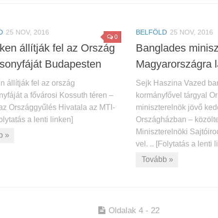
D
25 NOV, 2016
BELFÖLD
25 NOV, 2016
0
en állítják fel az Ország
Banglades minisz
sonyfáját Budapesten
Magyarországra l
 állítják fel az ország
Sejk Haszina Vazed ba
yfáját a fővárosi Kossuth téren –
kormányfővel tárgyal Or
 az Országgyűlés Hivatala az MTI-
miniszterelnök jövő ke
Folytatás a lenti linken]
Országházban – közölte
Miniszterelnöki Sajtóir
b »
vel. .. [Folytatás a lenti 
Tovább »
Oldalak 4 - 22