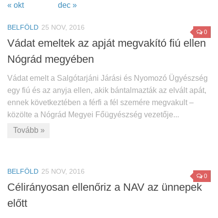
« okt
dec »
BELFÖLD
25 NOV, 2016
0
Vádat emeltek az apját megvakító fiú ellen
Nógrád megyében
Vádat emelt a Salgótarjáni Járási és Nyomozó Ügyészség
egy fiú és az anyja ellen, akik bántalmazták az elvált apát,
ennek következtében a férfi a fél szemére megvakult –
közölte a Nógrád Megyei Főügyészség vezetője...
Tovább »
BELFÖLD
25 NOV, 2016
0
Célirányosan ellenőriz a NAV az ünnepek
előtt