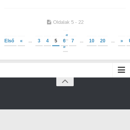
Oldalak 5 - 22
«
Első
«
...
3
4
5
6
7
...
10
20
...
»
»
Kezdőlap
Archívum
Kapcsolat