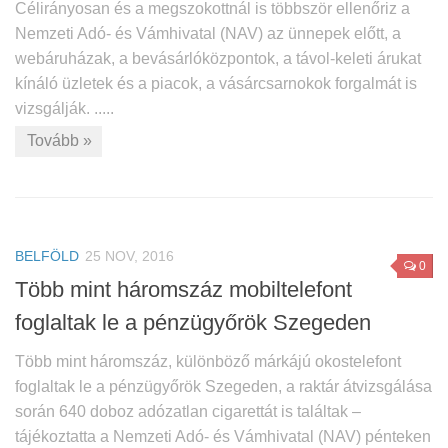
Célirányosan és a megszokottnál is többször ellenőriz a
Nemzeti Adó- és Vámhivatal (NAV) az ünnepek előtt, a
webáruházak, a bevásárlóközpontok, a távol-keleti árukat
kínáló üzletek és a piacok, a vásárcsarnokok forgalmát is
vizsgálják. .....
Tovább »
BELFÖLD
25 NOV, 2016
0
Több mint háromszáz mobiltelefont
foglaltak le a pénzügyőrök Szegeden
Több mint háromszáz, különböző márkájú okostelefont
foglaltak le a pénzügyőrök Szegeden, a raktár átvizsgálása
során 640 doboz adózatlan cigarettát is találtak –
tájékoztatta a Nemzeti Adó- és Vámhivatal (NAV) pénteken