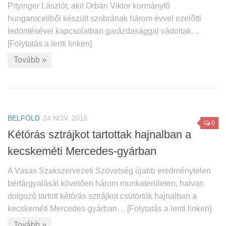
Pityinger Lászlót, akit Orbán Viktor kormányfő
hungarocellből készült szobrának három évvel ezelőtti
ledöntésével kapcsolatban garázdasággal vádoltak. ..
[Folytatás a lenti linken]
Tovább »
BELFÖLD
24 NOV, 2016
0
Kétórás sztrájkot tartottak hajnalban a
kecskeméti Mercedes-gyárban
A Vasas Szakszervezeti Szövetség újabb eredménytelen
bértárgyalását követően három munkaterületen, hatvan
dolgozó tartott kétórás sztrájkot csütörtök hajnalban a
kecskeméti Mercedes-gyárban. .. [Folytatás a lenti linken]
Tovább »