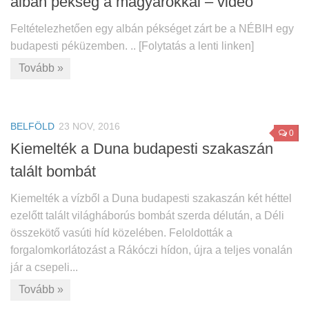
albán pékség a magyarokkal – videó
Feltételezhetően egy albán pékséget zárt be a NÉBIH egy
budapesti péküzemben. .. [Folytatás a lenti linken]
Tovább »
BELFÖLD
23 NOV, 2016
0
Kiemelték a Duna budapesti szakaszán
talált bombát
Kiemelték a vízből a Duna budapesti szakaszán két héttel
ezelőtt talált világháborús bombát szerda délután, a Déli
összekötő vasúti híd közelében. Feloldották a
forgalomkorlátozást a Rákóczi hídon, újra a teljes vonalán
jár a csepeli...
Tovább »