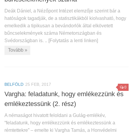
Deák Dániel, a Nézőpont Intézet elemzője szerint bár a
hatóságok tagadják, de a statisztikákból kiolvasható, hogy
emelkedik a tipikusan a bevándorlók által elkövetett
bűncselekmények száma Németországban és
Svédországban is. .. [Folytatás a lenti linken]
Tovább »
BELFÖLD
25 FEB, 2017
0
Vargha: feladatunk, hogy emlékezzünk és
emlékeztessünk (2. rész)
A némaságot hivatott feloldani a Gulág-emlékév,
“feladatunk, hogy emlékezzünk és emlékeztessünk a
rémtettekre” – emelte ki Vargha Tamás, a Honvédelmi