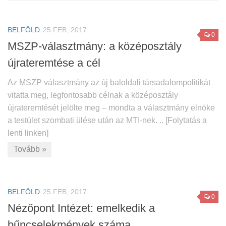
BELFÖLD
25 FEB, 2017
0
MSZP-választmány: a középosztály
újrateremtése a cél
Az MSZP választmány az új baloldali társadalompolitikát
vitatta meg, legfontosabb célnak a középosztály
újrateremtését jelölte meg – mondta a választmány elnöke
a testület szombati ülése után az MTI-nek. .. [Folytatás a
lenti linken]
Tovább »
BELFÖLD
25 FEB, 2017
0
Nézőpont Intézet: emelkedik a
bűncselekmények száma