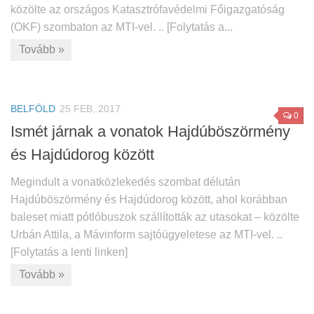
közölte az országos Katasztrófavédelmi Főigazgatóság
(OKF) szombaton az MTI-vel. .. [Folytatás a...
Tovább »
BELFÖLD
25 FEB, 2017
0
Ismét járnak a vonatok Hajdúböszörmény
és Hajdúdorog között
Megindult a vonatközlekedés szombat délután
Hajdúböszörmény és Hajdúdorog között, ahol korábban
baleset miatt pótlóbuszok szállították az utasokat – közölte
Urbán Attila, a Mávinform sajtóügyeletese az MTI-vel. ..
[Folytatás a lenti linken]
Tovább »