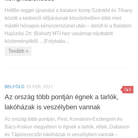
Hétfőn reggel újraindul a balatoni komp Szántód és Tihany
között a kedvező időjárásnak köszönhetően több mint
másfél hónapos kényszerszünet után – derült ki a Balatoni
Hajózási Zrt. (Bahart) MTI-hez vasárnap eljuttatott
közleményéből. .. [Folytatás...
Tovább »
BELFÖLD
25 FEB, 2017
0
Az ország több pontján égnek a tarlók,
lakóházak is veszélyben vannak
Az ország több pontján, Pest, Komárom-Esztergom és
Bács-Kiskun megyében is égnek a tarlók, rétek, Dabason
és Tápiószecsőn lakóházak is veszélyben vannak –