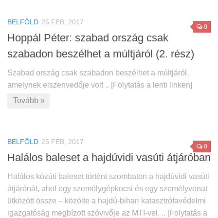
BELFÖLD
25 FEB, 2017
0
Hoppál Péter: szabad ország csak
szabadon beszélhet a múltjáról (2. rész)
Szabad ország csak szabadon beszélhet a múltjáról,
amelynek elszenvedője volt .. [Folytatás a lenti linken]
Tovább »
BELFÖLD
25 FEB, 2017
0
Halálos baleset a hajdúvidi vasúti átjáróban
Halálos közúti baleset történt szombaton a hajdúvidi vasúti
átjárónál, ahol egy személygépkocsi és egy személyvonat
ütközött össze – közölte a hajdú-bihari katasztrófavédelmi
igazgatóság megbízott szóvivője az MTI-vel. .. [Folytatás a