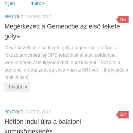
« jan
márc »
BELFÖLD
26 FEB, 2017
0
Megérkezett a Gemencbe az első fekete
gólya
Megérkezett az első fekete gólya a gemenci erdőbe, a
fokozottan védett faj GPS-jeladóval ellátott példányát
webkamerán át is figyelemmel lehet követni – közölte a
gemenci erdőgazdaság vasárnap az MTI-vel. .. [Folytatás a
lenti linken]
Tovább »
BELFÖLD
26 FEB, 2017
0
Hétfőn indul újra a balatoni
kompközlekedés