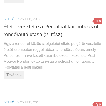
BELFÖLD
25 FEB, 2017
0
Életét vesztette a Perbálnál karambolozott
rendőrautó utasa (2. rész)
Egy, a rendőrrel közös szolgálatot ellátó polgárőr vesztette
életét szombaton reggel abban a rendőrautóban, amely
Perbál és Tinnye között karambolozott – közölte a Pest
Megyei Rendőr-főkapitányság a police.hu honlapon. ..
[Folytatás a lenti linken]
Tovább »
BELFÖLD
25 FEB, 2017
0