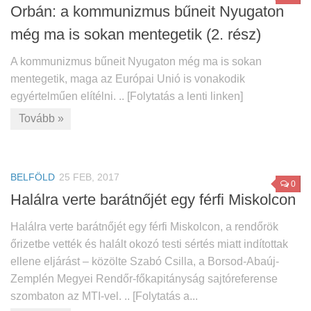
Orbán: a kommunizmus bűneit Nyugaton
még ma is sokan mentegetik (2. rész)
A kommunizmus bűneit Nyugaton még ma is sokan
mentegetik, maga az Európai Unió is vonakodik
egyértelműen elítélni. .. [Folytatás a lenti linken]
Tovább »
BELFÖLD
25 FEB, 2017
0
Halálra verte barátnőjét egy férfi Miskolcon
Halálra verte barátnőjét egy férfi Miskolcon, a rendőrök
őrizetbe vették és halált okozó testi sértés miatt indítottak
ellene eljárást – közölte Szabó Csilla, a Borsod-Abaúj-
Zemplén Megyei Rendőr-főkapitányság sajtóreferense
szombaton az MTI-vel. .. [Folytatás a...